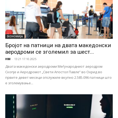
ЕКОНОМИЈА
Бројот на патници на двата македонски
аеродроми се зголемил за шест...
НМ
-
13:21 17.10.2025
Двата македонски аеродроми Меѓународниот аеродром
Скопје и Аеродромот „Свети Апостол Павле“ во Охрид во
првите девет месеци опслужиле вкупно 2.585.096 патници што
е зголемување...