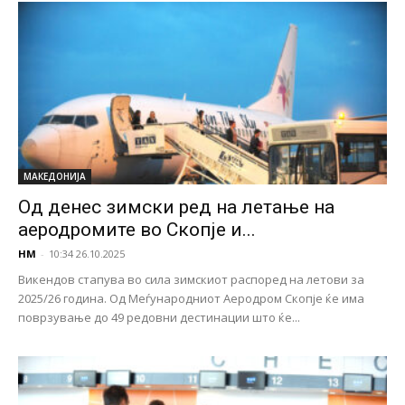
МАКЕДОНИЈА
Од денес зимски ред на летање на
аеродромите во Скопје и...
НМ
-
10:34 26.10.2025
Викендов стапува во сила зимскиот распоред на летови за
2025/26 година. Од Меѓународниот Аеродром Скопјe ќе има
поврзување до 49 редовни дестинации што ќе...