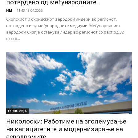
потврдено од меѓународните...
НМ
-
11:43 18.04.2026
Скопскиот и охридскиот аеродром лидери во регионот,
потврдено и од меѓународните медиуми. Меѓународниот
аеродром Скопје останува лидер во регионот со раст од 32
отсто...
ЕКОНОМИЈА
Николоски: Работиме на зголемување
на капацитетите и модернизирање на
аеродромите