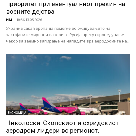
приоритет при евентуалниот прекин на
воените дејства
НМ
-
10:36 13.05.2026
Украина сака Европа да помогне во оживувањето на
застојаните мировни напори со Русија преку спроведување
чекор за заемно запирање на нападите врз аеродромите на...
ЕКОНОМИЈА
Николоски: Скопскиот и охридскиот
аеродром лидери во регионот,