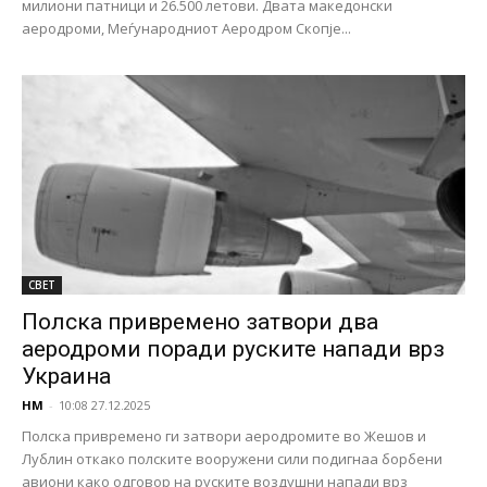
милиони патници и 26.500 летови. Двата македонски
аеродроми, Меѓународниот Аеродром Скопје...
СВЕТ
Полска привремено затвори два
аеродроми поради руските напади врз
Украина
НМ
-
10:08 27.12.2025
Полска привремено ги затвори аеродромите во Жешов и
Лублин откако полските вооружени сили подигнаа борбени
авиони како одговор на руските воздушни напади врз