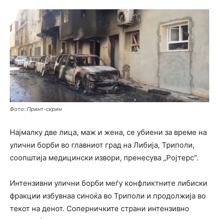
Фото: Принт-скрин
Најмалку две лица, маж и жена, се убиени за време на
улични борби во главниот град на Либија, Триполи,
соопштија медицински извори, пренесува „Ројтерс“.
Интензивни улични борби меѓу конфликтните либиски
фракции избувнаа синоќа во Триполи и продолжија во
текот на денот. Соперничките страни интензивно