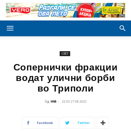
СВЕТ
Сопернички фракции
водат улични борби
во Триполи
Од
НМ
-
22:03 27.08.2022
Facebook
Twitter