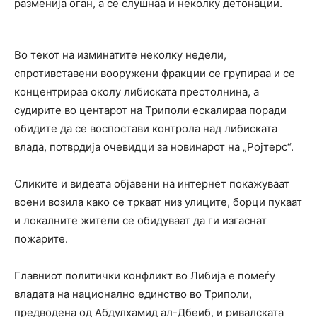
разменија оган, а се слушнаа и неколку детонации.
Во текот на изминатите неколку недели,
спротивставени вооружени фракции се групираа и се
концентрираа околу либиската престолнина, а
судирите во центарот на Триполи ескалираа поради
обидите да се воспостави контрола над либиската
влада, потврдија очевидци за новинарот на „Ројтерс“.
Сликите и видеата објавени на интернет покажуваат
воени возила како се тркаат низ улиците, борци пукаат
и локалните жители се обидуваат да ги изгаснат
пожарите.
Главниот политички конфликт во Либија е помеѓу
владата на национално единство во Триполи,
предводена од Абдулхамид ал-Дбеиб, и ривалската