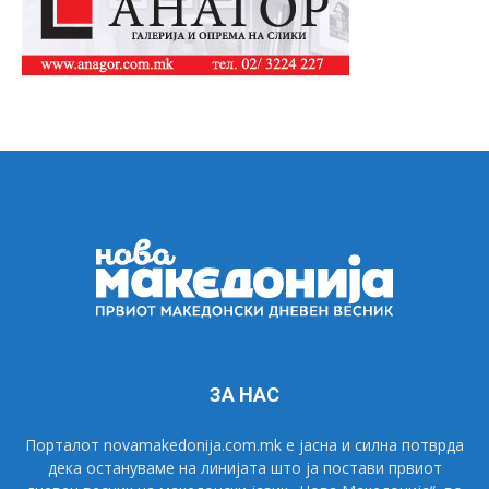
ЗА НАС
Порталот novamakedonija.com.mk е јасна и силна потврда
дека остануваме на линијата што ја постави првиот