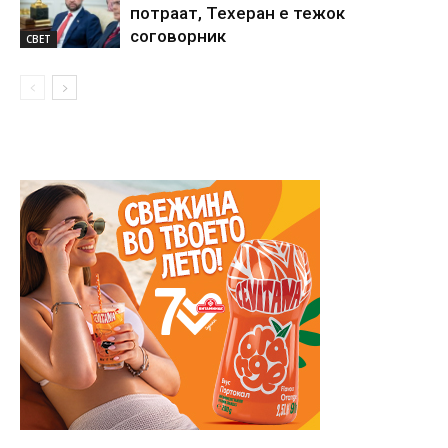
потраат, Техеран е тежок
соговорник
СВЕТ