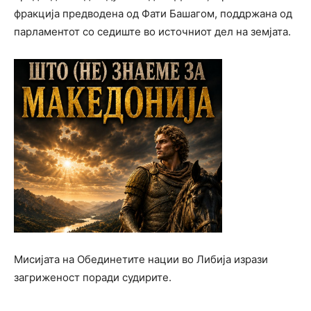
фракција предводена од Фати Башагом, поддржана од
парламентот со седиште во источниот дел на земјата.
Мисијата на Обединетите нации во Либија изрази
загриженост поради судирите.