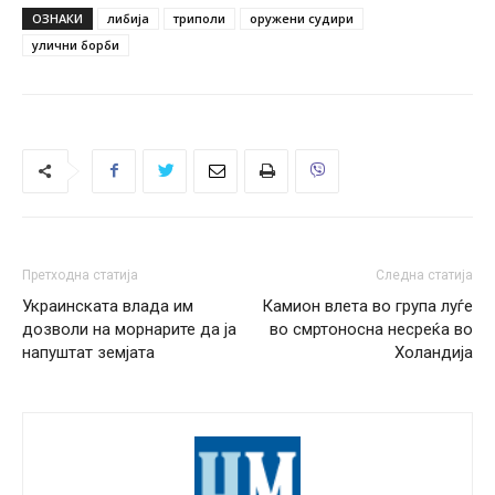
ОЗНАКИ
либија
триполи
оружени судири
улични борби
Претходна статија
Следна статија
Украинската влада им
Камион влета во група луѓе
дозволи на морнарите да ја
во смртоносна несреќа во
напуштат земјата
Холандија