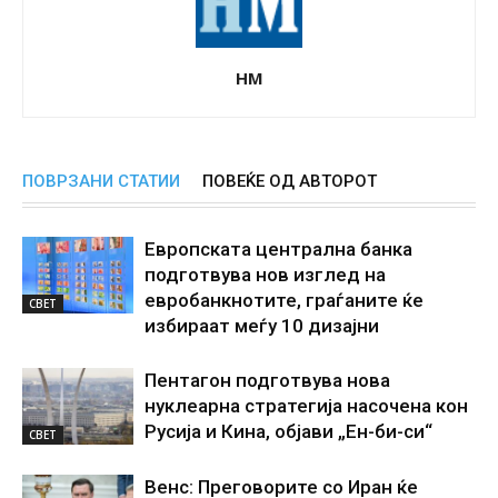
НМ
ПОВРЗАНИ СТАТИИ
ПОВЕЌЕ ОД АВТОРОТ
Европската централна банка
подготвува нов изглед на
евробанкнотите, граѓаните ќе
СВЕТ
избираат меѓу 10 дизајни
Пентагон подготвува нова
нуклеарна стратегија насочена кон
Русија и Кина, објави „Ен-би-си“
СВЕТ
Венс: Преговорите со Иран ќе