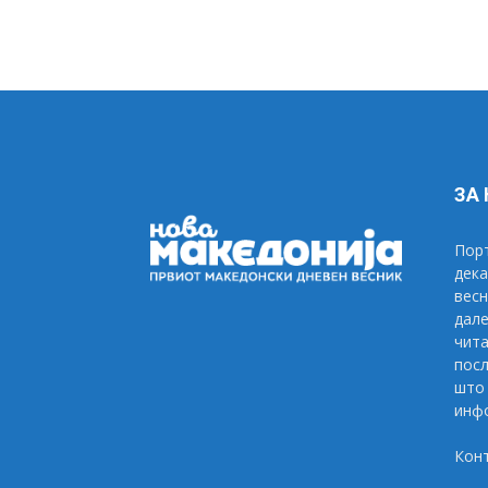
ЗА
Порт
дека
весн
дале
чита
посл
што 
инфо
Кон