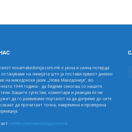
 НАС
С
алот novamakedonija.com.mk е јасна и силна потврда
 остануваме на линијата што ја постави првиот дневен
ик на македонски јазик „Нова Македонија“, во
чната 1944 година - да бидеме секогаш со нашите
тели. Вашите сугестии, коментари и реакции ќе ни
ужат да го развиваме порталот за да допреме до сите
сакаат да прочитаат точна, навремена и проверена
рмација.
такт:
nm@novamakedonija.com.mk