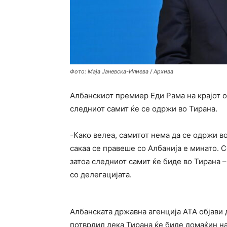
Фото: Маја Јаневска-Илиева / Архива
Албанскиот премиер Еди Рама на крајот о
следниот самит ќе се одржи во Тирана.
-Како велеа, самитот нема да се одржи во
сакаа се правеше со Албанија е минато. С
затоа следниот самит ќе биде во Тирана –
со делегацијата.
Албанската државна агенција АТА објави 
потврдил дека Тирана ќе биде домаќин на