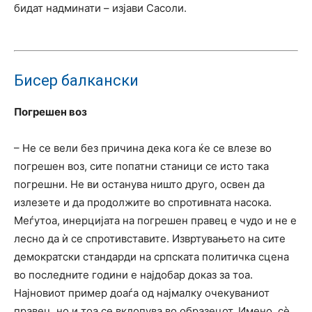
бидат надминати – изјави Сасоли.
Бисер балкански
Погрешен воз
– Не се вели без причина дека кога ќе се влезе во
погрешен воз, сите попатни станици се исто така
погрешни. Не ви останува ништо друго, освен да
излезете и да продолжите во спротивната насока.
Меѓутоа, инерцијата на погрешен правец е чудо и не е
лесно да ѝ се спротивставите. Извртувањето на сите
демократски стандарди на српската политичка сцена
во последните години е најдобар доказ за тоа.
Најновиот пример доаѓа од најмалку очекуваниот
правец, но и тоа се вклопува во образецот. Имено, сѐ