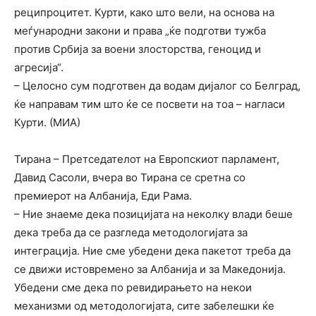
реципроцитет. Курти, како што вели, на основа на
меѓународни закони и права „ќе подготви тужба
против Србија за воени злосторства, геноцид и
агресија“.
– Целосно сум подготвен да водам дијалог со Белград,
ќе направам тим што ќе се посвети на тоа – нагласи
Курти. (МИА)
Тирана – Претседателот на Европскиот парламент,
Давид Сасоли, вчера во Тирана се сретна со
премиерот на Албанија, Еди Рама.
– Ние знаеме дека позицијата на неколку влади беше
дека треба да се разгледа методологијата за
интеграција. Ние сме убедени дека пакетот треба да
се движи истовремено за Албанија и за Македонија.
Убедени сме дека по ревидирањето на некои
механизми од методологијата, сите забелешки ќе