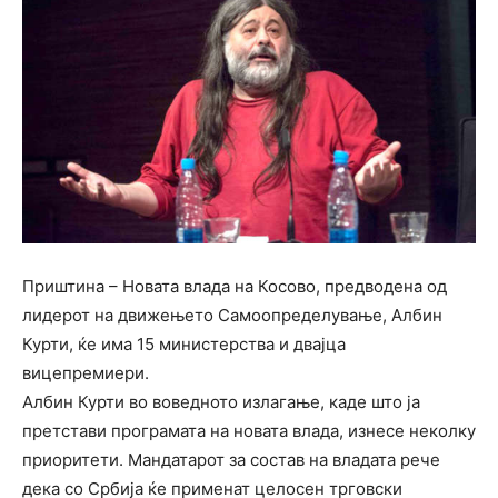
Приштина – Новата влада на Косово, предводена од
лидерот на движењето Самоопределување, Албин
Курти, ќе има 15 министерства и двајца
вицепремиери.
Албин Курти во воведното излагање, каде што ја
претстави програмата на новата влада, изнесе неколку
приоритети. Мандатарот за состав на владата рече
дека со Србија ќе применат целосен трговски