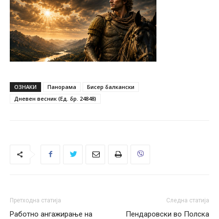
ОЗНАКИ
Панорама
Бисер балкански
Дневен весник (Ед. бр. 24848)
Претходна статија
Следна статија
Работно ангажирање на
Пендаровски во Полска