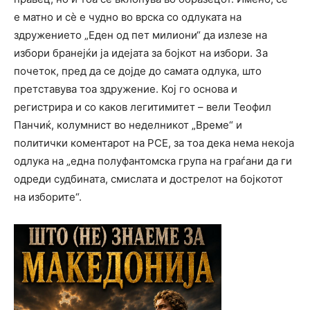
е матно и сѐ е чудно во врска со одлуката на
здружението „Еден од пет милиони“ да излезе на
избори бранејќи ја идејата за бојкот на избори. За
почеток, пред да се дојде до самата одлука, што
претставува тоа здружение. Кој го основа и
регистрира и со каков легитимитет – вели Теофил
Панчиќ, колумнист во неделникот „Време“ и
политички коментарот на РСЕ, за тоа дека нема некоја
одлука на „една полуфантомска група на граѓани да ги
одреди судбината, смислата и дострелот на бојкотот
на изборите“.