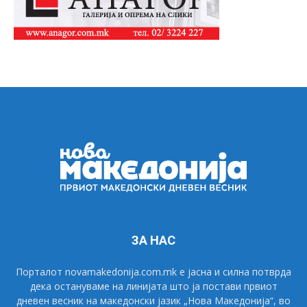
ЗА НАС
Порталот novamakedonija.com.mk е јасна и силна потврда
дека остануваме на линијата што ја постави првиот
дневен весник на македонски јазик „Нова Македонија“, во