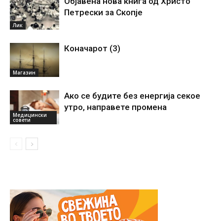
Објавена нова книга од Христо
Петрески за Скопје
Лик
Коначарот (3)
Магазин
Ако се будите без енергиjа секое
утро, направете промена
Медицински
совети