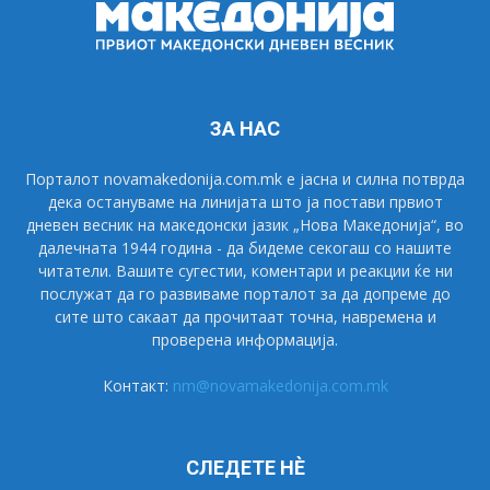
ЗА НАС
Порталот novamakedonija.com.mk е јасна и силна потврда
дека остануваме на линијата што ја постави првиот
дневен весник на македонски јазик „Нова Македонија“, во
далечната 1944 година - да бидеме секогаш со нашите
читатели. Вашите сугестии, коментари и реакции ќе ни
послужат да го развиваме порталот за да допреме до
сите што сакаат да прочитаат точна, навремена и
проверена информација.
Контакт:
nm@novamakedonija.com.mk
СЛЕДЕТЕ НÈ