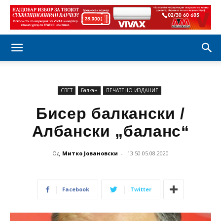
СВЕТ
Балкан
ПЕЧАТЕНО ИЗДАНИЕ
Бисер балкански /
Албански „баланс“
Од
Митко Јовановски
-
13:50 05.08.2020
Facebook
Twitter