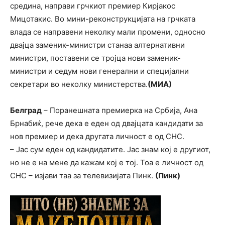
средина, направи грчкиот премиер Кирјакос
Мицотакис. Во мини-реконструкцијата на грчката
влада се направени неколку мали промени, односно
двајца заменик-министри станаа алтернативни
министри, поставени се тројца нови заменик-
министри и седум нови генерални и специјални
секретари во неколку министерства.
(МИА)
Белград
– Поранешната премиерка на Србија, Ана
Брнабиќ, рече дека е еден од двајцата кандидати за
нов премиер и дека другата личност е од СНС.
– Јас сум еден од кандидатите. Јас знам кој е другиот,
но не е на мене да кажам кој е тој. Тоа е личност од
СНС – изјави таа за телевизијата Пинк.
(Пинк)