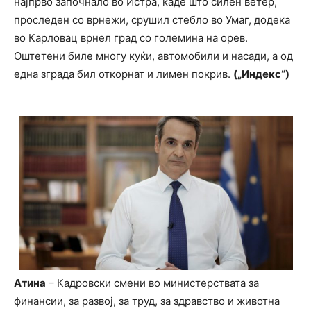
најпрво започнало во Истра, каде што силен ветер,
проследен со врнежи, срушил стебло во Умаг, додека
во Карловац врнел град со големина на орев.
Оштетени биле многу куќи, автомобили и насади, а од
една зграда бил откорнат и лимен покрив.
(„Индекс“)
Атина
– Кадровски смени во министерствата за
финансии, за развој, за труд, за здравство и животна