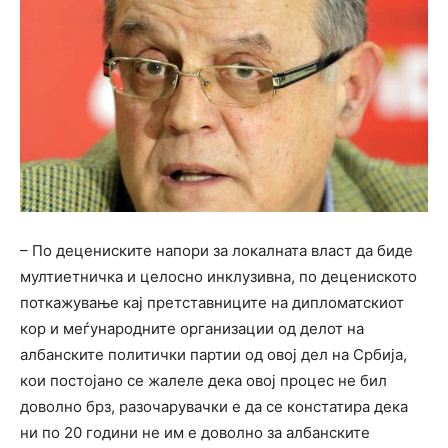
– По децениските напори за локалната власт да биде
мултиетничка и целосно инклузивна, по децениското
поткажување кај претставниците на дипломатскиот
кор и меѓународните организации од делот на
албанските политички партии од овој дел на Србија,
кои постојано се жалеле дека овој процес не бил
доволно брз, разочарувачки е да се констатира дека
ни по 20 години не им е доволно за албанските