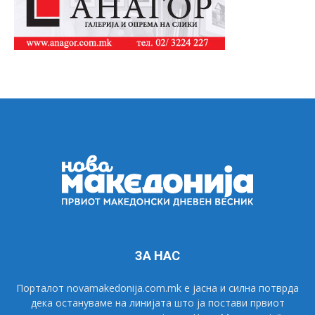
ЗА НАС
Порталот novamakedonija.com.mk е јасна и силна потврда
дека остануваме на линијата што ја постави првиот