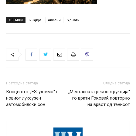
ОЗНАКИ
индија
авиони
Урнати
Претходна статија
Следна статија
Концептот „ЕЗ-ултимо“ е
„Менталната реконструкција“
новиот луксузен
го врати Ѓоковиќ повторно
автомобилски сон
на врвот од тенисот