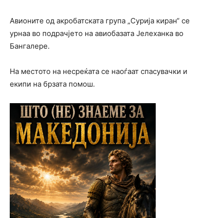
Авионите од акробатската група „Сурија киран“ се
урнаа во подрачјето на авиобазата Јелеханка во
Бангалере.
На местото на несреќата се наоѓаат спасувачки и
екипи на брзата помош.