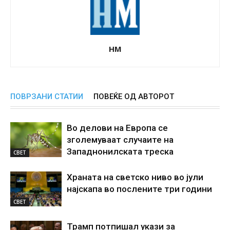
НМ
ПОВРЗАНИ СТАТИИ
ПОВЕЌЕ ОД АВТОРОТ
Во делови на Европа се
зголемуваат случаите на
Западнонилската треска
СВЕТ
Храната на светско ниво во јули
најскапа во послените три години
СВЕТ
Трамп потпишал укази за