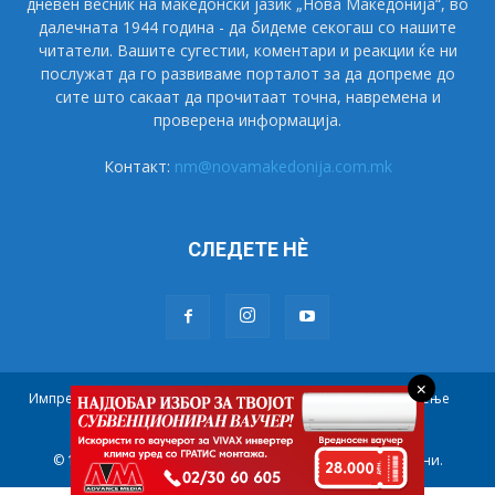
дневен весник на македонски јазик „Нова Македонија“, во
далечната 1944 година - да бидеме секогаш со нашите
читатели. Вашите сугестии, коментари и реакции ќе ни
послужат да го развиваме порталот за да допреме до
сите што сакаат да прочитаат точна, навремена и
проверена информација.
Контакт:
nm@novamakedonija.com.mk
СЛЕДЕТЕ НÈ
×
Импресум
Маркетинг
Претплата
Правила на користење
Контакт
© 1944 - 2021 НОВА МАКЕДОНИЈА. Сите права се задржани.