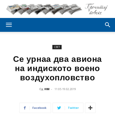
СВЕТ
Се урнаа два авиона
на индиското воено
воздухопловство
Од
НМ
-
11:05 19.02.2019
Facebook
Twitter