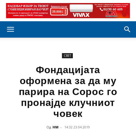
СВЕТ
Фондацијата
оформена за да му
парира на Сорос го
пронајде клучниот
човек
Од
НМ
-
14:32 23.04.2019