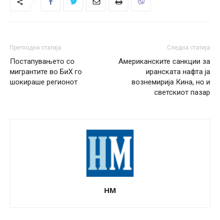
Претходна статија
Следна статија
Постапувањето со
Американските санкции за
мигрантите во БиХ го
иранската нафта ја
шокираше регионот
вознемирија Кина, но и
светскиот пазар
НМ