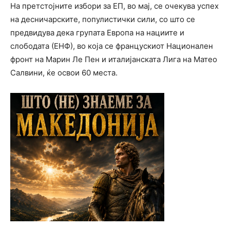
На претстојните избори за ЕП, во мај, се очекува успех
на десничарските, популистички сили, со што се
предвидува дека групата Европа на нациите и
слободата (ЕНФ), во која се францускиот Национален
фронт на Марин Ле Пен и италијанската Лига на Матео
Салвини, ќе освои 60 места.