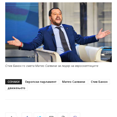
Стив Банон го смета Матео Салвини за лидер на евроскептиците
ОЗНАКИ
Европски парламент
Матео Салвини
Стив Банон
движењето