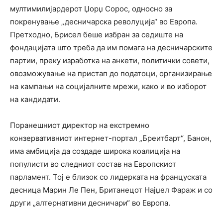
мултимилијардерот Џорџ Сорос, односно за
покренување „десничарска револуција“ во Европа.
Претходно, Брисел беше избран за седиште на
фондацијата што треба да им помага на десничарските
партии, преку изработка на анкети, политички совети,
овозможување на пристап до податоци, организирање
на кампањи на социјалните мрежи, како и во изборот
на кандидати.
Поранешниот директор на екстремно
конзервативниот интернет-портал „Бреитбарт“, Банон,
има амбиција да создаде широка коалиција на
популисти во следниот состав на Европскиот
парламент. Тој е близок со лидерката на француската
десница Марин Ле Пен, Британецот Најџел Фараж и со
други „алтернативни десничари“ во Европа.