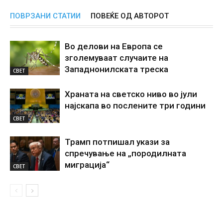
ПОВРЗАНИ СТАТИИ
ПОВЕЌЕ ОД АВТОРОТ
Во делови на Европа се
зголемуваат случаите на
Западнонилската треска
СВЕТ
Храната на светско ниво во јули
најскапа во послените три години
СВЕТ
Трамп потпишал укази за
спречување на „породилната
миграција“
СВЕТ