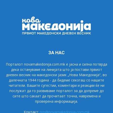
ЗА НАС
Порталот novamakedonija.com.mk е јасна и силна потврда
дека остануваме на линијата што ја постави првиот
дневен весник на македонски јазик „Нова Македонија“, во
далечната 1944 година - да бидеме секогаш со нашите
читатели. Вашите сугестии, коментари и реакции ќе ни
послужат да го развиваме порталот за да допреме до
сите што сакаат да прочитаат точна, навремена и
проверена информација.
Контакт:
nm@novamakedonija.com.mk