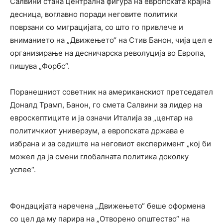
Салвини стана централна фигура на европската крајна
десница, воглавно поради неговите политики
поврзани со миграцијата, со што го привлече и
вниманието на „Движењето“ на Стив Банон, чија цел е
организирање на десничарска револуција во Европа,
пишува „Форбс“.
Поранешниот советник на американскиот претседател
Доналд Трамп, Банон, го смета Салвини за лидер на
евроскептиците и ја означи Италија за „центар на
политичкиот универзум, a европската држава е
избрана и за седиште на неговиот експеримент „кој би
можел да ја смени глобалната политика доколку
успее“.
Фондацијата наречена „Движењето“ беше оформена
со цел да му парира на „Отворено општество“ на