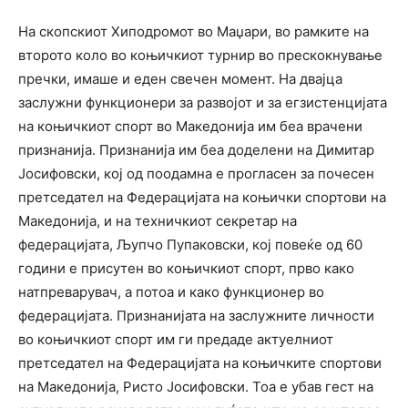
На скопскиот Хиподромот во Маџари, во рамките на
второто коло во коњичкиот турнир во прескокнување
пречки, имаше и еден свечен момент. На двајца
заслужни функционери за развојот и за егзистенцијата
на коњичкиот спорт во Македонија им беа врачени
признанија. Признанија им беа доделени на Димитар
Јосифовски, кој од поодамна е прогласен за почесен
претседател на Федерацијата на коњички спортови на
Македонија, и на техничкиот секретар на
федерацијата, Љупчо Пупаковски, кој повеќе од 60
години е присутен во коњичкиот спорт, прво како
натпреварувач, а потоа и како функционер во
федерацијата. Признанијата на заслужните личности
во коњичкиот спорт им ги предаде актуелниот
претседател на Федерацијата на коњичките спортови
на Македонија, Ристо Јосифовски. Тоа е убав гест на