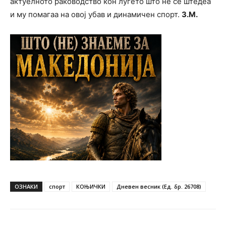
актуелното раководство кон луѓето што не се штедеа
и му помагаа на овој убав и динамичен спорт.
З.М.
ОЗНАКИ
спорт
КОЊИЧКИ
Дневен весник (Ед. бр. 26708)