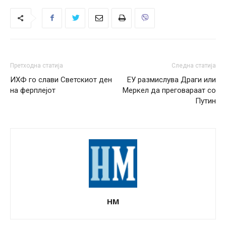
Претходна статија
Следна статија
ИХФ го слави Светскиот ден
ЕУ размислува Драги или
на ферплејот
Меркел да преговараат со
Путин
НМ