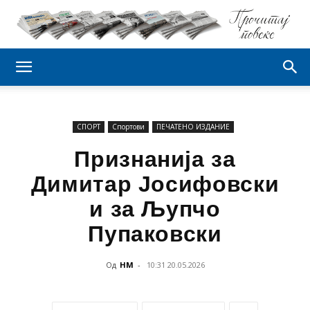
СПОРТ
Спортови
ПЕЧАТЕНО ИЗДАНИЕ
Признанија за
Димитар Јосифовски
и за Љупчо
Пупаковски
Од
НМ
-
10:31 20.05.2026