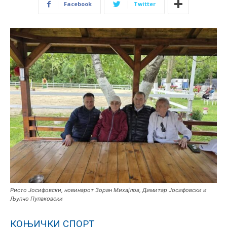
Facebook
Twitter
Ристо Јосифовски, новинарот Зоран Михајлов, Димитар Јосифовски и
Љупчо Пупаковски
КОЊИЧКИ СПОРТ