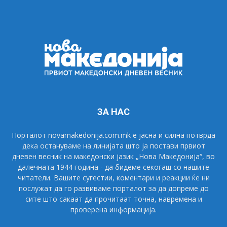
ЗА НАС
Порталот novamakedonija.com.mk е јасна и силна потврда
дека остануваме на линијата што ја постави првиот
дневен весник на македонски јазик „Нова Македонија“, во
далечната 1944 година - да бидеме секогаш со нашите
читатели. Вашите сугестии, коментари и реакции ќе ни
послужат да го развиваме порталот за да допреме до
сите што сакаат да прочитаат точна, навремена и
проверена информација.