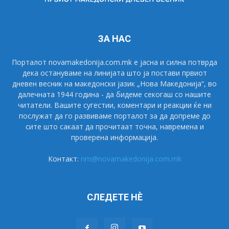
ЗА НАС
Порталот novamakedonija.com.mk е јасна и силна потврда
дека остануваме на линијата што ја постави првиот
дневен весник на македонски јазик „Нова Македонија“, во
далечната 1944 година - да бидеме секогаш со нашите
читатели. Вашите сугестии, коментари и реакции ќе ни
послужат да го развиваме порталот за да допреме до
сите што сакаат да прочитаат точна, навремена и
проверена информација.
Контакт:
nm@novamakedonija.com.mk
СЛЕДЕТЕ НÈ