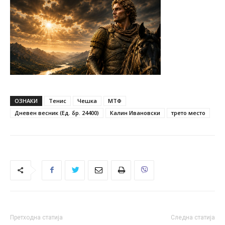
ОЗНАКИ
Тенис
Чешка
МТФ
Дневен весник (Ед. бр. 24400)
Калин Ивановски
трето место
Претходна статија
Следна статија