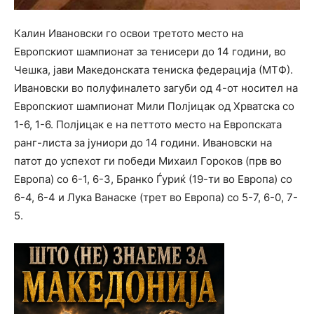
Калин Ивановски го освои третото место на
Европскиот шампионат за тенисери до 14 години, во
Чешка, јави Македонската тениска федерација (МТФ).
Ивановски во полуфиналето загуби од 4-от носител на
Европскиот шампионат Мили Полјицак од Хрватска со
1-6, 1-6. Полјицак е на петтото место на Европската
ранг-листа за јуниори до 14 години. Ивановски на
патот до успехот ги победи Михаил Гороков (прв во
Европа) со 6-1, 6-3, Бранко Ѓуриќ (19-ти во Европа) со
6-4, 6-4 и Лука Ванаске (трет во Европа) со 5-7, 6-0, 7-
5.