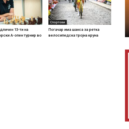
Спортови
дличен 13-ти на
Погачар има шанса за ретка
рски А-опен турнир во
велосипедска тројна круна