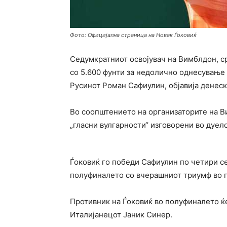
Фото: Официјална страница на Новак Ѓоковиќ
Седумкратниот освојувач на Вимблдон, с
со 5.600 фунти за недолично однесување
Русинот Роман Сафиулин, објавија денеск
Во соопштението на организаторите на Ви
„гласни вулгарности“ изговорени во дуело
Ѓоковиќ го победи Сафиулин по четири сета
полуфиналето со вчерашниот триумф во 
Противник на Ѓоковиќ во полуфиналето ќ
Италијанецот Јаник Синер.