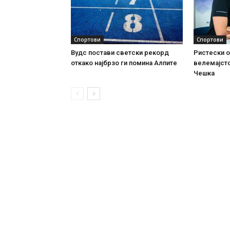
Спортови
Спортови
Вудс постави светски рекорд
Ристески о
откако најбрзо ги помина Алпите
велемајсто
Чешка