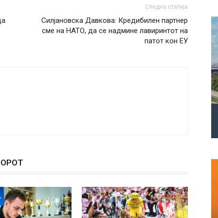
Следна статија
да
Силјановска Давкова: Кредибилен партнер
сме на НАТО, да се надмине лавиринтот на
патот кон ЕУ
ТОРОТ