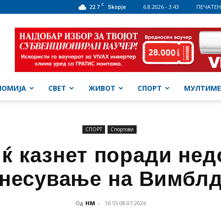
C
22.7
6.8.2026 - 3:43
ПЕЧАТЕН
Skopje
НОМИЈА
СВЕТ
ЖИВОТ
СПОРТ
МУЛТИМЕ
СПОРТ
Спортови
ќ казнет поради не
несување на Вимбл
Од
НМ
-
16:55 08.07.2026