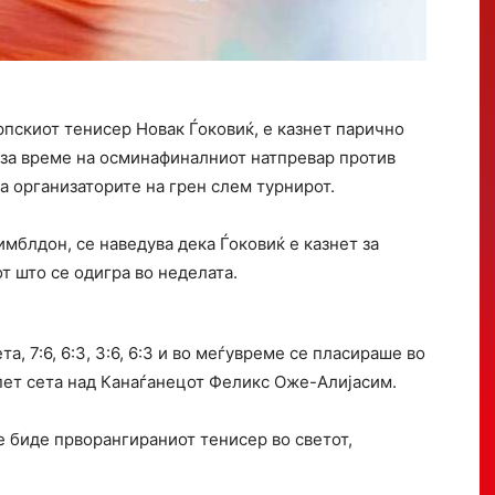
рпскиот тенисер Новак Ѓоковиќ, е казнет парично
 за време на осминафиналниот натпревар против
а организаторите на грен слем турнирот.
мблдон, се наведува дека Ѓоковиќ е казнет за
т што се одигра во неделата.
, 7:6, 6:3, 3:6, 6:3 и во меѓувреме се пласираше во
пет сета над Канаѓанецот Феликс Оже-Алијасим.
е биде прворангираниот тенисер во светот,