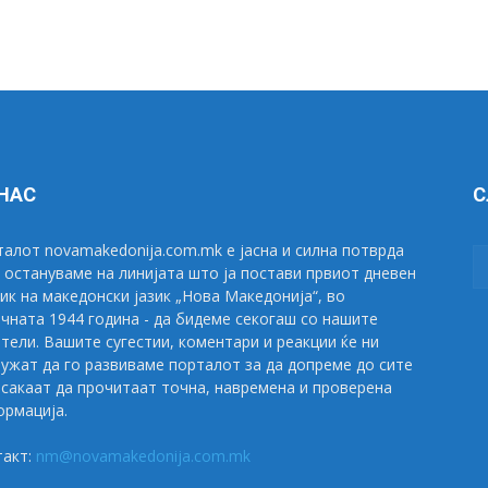
 НАС
С
алот novamakedonija.com.mk е јасна и силна потврда
 остануваме на линијата што ја постави првиот дневен
ик на македонски јазик „Нова Македонија“, во
чната 1944 година - да бидеме секогаш со нашите
тели. Вашите сугестии, коментари и реакции ќе ни
ужат да го развиваме порталот за да допреме до сите
сакаат да прочитаат точна, навремена и проверена
рмација.
такт:
nm@novamakedonija.com.mk