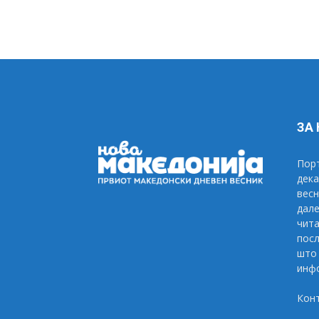
ЗА
Порт
дека
весн
дале
чита
посл
што 
инфо
Кон