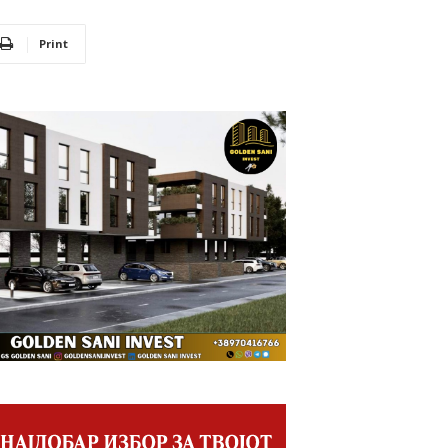
Print