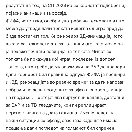
резултат на тоа, на СП 2026 ќе се користат подобрени,
појасни анимации за офсајд.
ФИФА, исто така, одобри употреба на технологија што
може да утврди дали топката излегла од игра пред да
биде постигнат гол. Ќе се креира 3Д-анимација, исто
како и со технологијата за гол-линијата, која може да
ја покаже точната позиција на топката. Чипот во
топката ќе покажува кој играч последен ја допрел
топката, што треба да му овозможи на ВАР да провери
дали корнерот бил правилна одлука. ФИФА ја прошири
и „3Д-рекреацијата во реално време“ за да ги направи
побрзи и појасни процените за офсајд според „линија
на гледање“. Постојат два виртуелни канала, достапни
за ВАР и за ТВ-гледачите, кои ги реплицираат
перспективите на двата голмана. Имаше неколку
вакви ситуации со офсајд сезонава каде што имаше
прашања дали погледот на голманот бил спречен,