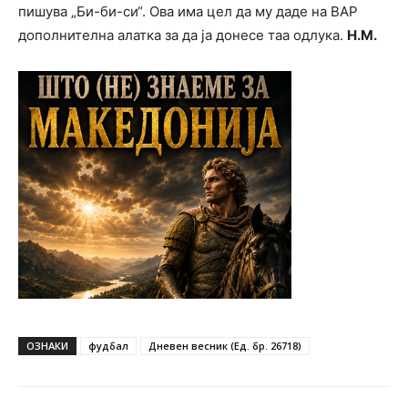
пишува „Би-би-си“. Ова има цел да му даде на ВАР
дополнителна алатка за да ја донесе таа одлука.
Н.М.
ОЗНАКИ
фудбал
Дневен весник (Ед. бр. 26718)