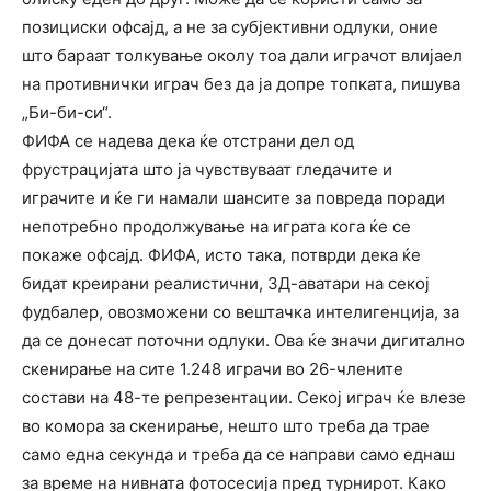
позициски офсајд, а не за субјективни одлуки, оние
што бараат толкување околу тоа дали играчот влијаел
на противнички играч без да ја допре топката, пишува
„Би-би-си“.
ФИФА се надева дека ќе отстрани дел од
фрустрацијата што ја чувствуваат гледачите и
играчите и ќе ги намали шансите за повреда поради
непотребно продолжување на играта кога ќе се
покаже офсајд. ФИФА, исто така, потврди дека ќе
бидат креирани реалистични, 3Д-аватари на секој
фудбалер, овозможени со вештачка интелигенција, за
да се донесат поточни одлуки. Ова ќе значи дигитално
скенирање на сите 1.248 играчи во 26-члените
состави на 48-те репрезентации. Секој играч ќе влезе
во комора за скенирање, нешто што треба да трае
само една секунда и треба да се направи само еднаш
за време на нивната фотосесија пред турнирот. Како