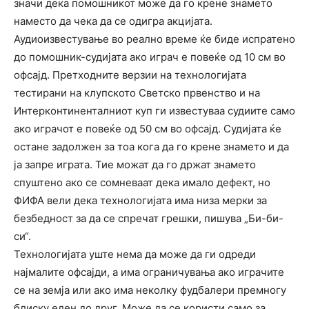
значи дека помошникот може да го крене знамето
наместо да чека да се одигра акцијата.
Аудиоизвестување во реално време ќе биде испратено
до помошник-судијата ако играч е повеќе од 10 см во
офсајд. Претходните верзии на технологијата
тестирани на клупското Светско првенство и на
Интерконтиненталниот куп ги известуваа судиите само
ако играчот е повеќе од 50 см во офсајд. Судијата ќе
остане задолжен за тоа кога да го крене знамето и да
ја запре играта. Тие можат да го држат знамето
спуштено ако се сомневаат дека имало дефект, но
ФИФА вели дека технологијата има низа мерки за
безбедност за да се спречат грешки, пишува „Би-би-
си“.
Технологијата уште нема да може да ги одреди
најмалите офсајди, а има ограничувања ако играчите
се на земја или ако има неколку фудбалери премногу
блиску еден до друг. Може да се користи само за