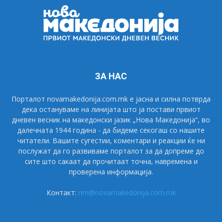
ЗА НАС
Порталот novamakedonija.com.mk е јасна и силна потврда
дека остануваме на линијата што ја постави првиот
дневен весник на македонски јазик „Нова Македонија“, во
далечната 1944 година - да бидеме секогаш со нашите
читатели. Вашите сугестии, коментари и реакции ќе ни
послужат да го развиваме порталот за да допреме до
сите што сакаат да прочитаат точна, навремена и
проверена информација.
Контакт:
nm@novamakedonija.com.mk