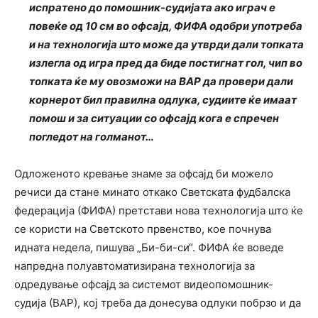
испратено до помошник-судијата ако играч е
повеќе од 10 см во офсајд, ФИФА одобри употреба
и на технологија што може да утврди дали топката
излегла од игра пред да биде постигнат гол, чип во
топката ќе му овозможи на ВАР да провери дали
корнерот бил правилна одлука, судиите ќе имаат
помош и за ситуации со офсајд кога е спречен
погледот на голманот…
Одложеното кревање знаме за офсајд би можело
речиси да стане минато откако Светската фудбалска
федерација (ФИФА) претстави нова технологија што ќе
се користи на Светското првенство, кое почнува
идната недела, пишува „Би-би-си“. ФИФА ќе воведе
напредна полуавтоматизирана технологија за
одредување офсајд за системот видеопомошник-
судија (ВАР), кој треба да донесува одлуки побрзо и да