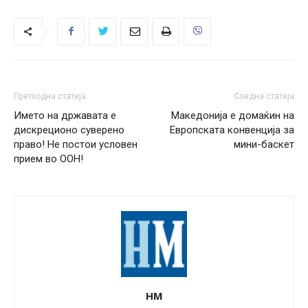
Претходна статија
Следна статија
Името на државата е
Македонија е домаќин на
дискреционо суверено
Европската конвенција за
право! Не постои условен
мини-баскет
прием во ООН!
НМ