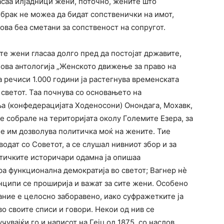
асаа илјадници жени, поточно, жените што
 брак не можеа да бидат сопственички на имот,
ова беа сметани за сопственост на сопругот.
те жени гласаа долго пред да постојат државите,
нова антологија „Женското движење за право на
а речиси 1.000 години ја растегнува временската
а светот. Таа почнува со основањето на
а (конфедерацијата Ходеносони) Онондага, Мохавк,
се собрале на територијата околу Големите Езера, за
е им дозволува политичка моќ на жените. Тие
водат со Советот, а се слушал нивниот збор и за
итичките историчари одамна ја опишаа
ра функционална демократија во светот; Вагнер нѐ
нципи се проширија и важат за сите жени. Особено
ание е целосно заборавено, иако суфражетките ја
 своите списи и говори. Некои од нив се
учувајќи го и написот на Гејџ од 1875, со наслов