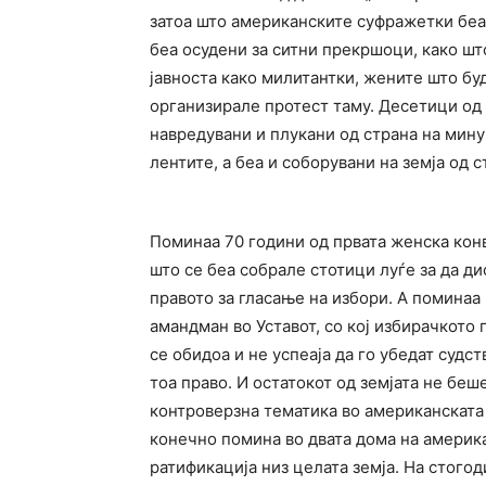
затоа што американските суфражетки беа 
беа осудени за ситни прекршоци, како ш
јавноста како милитантки, жените што буд
организирале протест таму. Десетици од 
навредувани и плукани од страна на мину
лентите, а беа и соборувани на земја од 
Поминаа 70 години од првата женска кон
што се беа собрале стотици луѓе за да ди
правото за гласање на избори. А поминаа
амандман во Уставот, со кој избирачкото
се обидоа и не успеаја да го убедат судс
тоа право. И остатокот од земјата не беш
контроверзна тематика во американската 
конечно помина во двата дома на америка
ратификација низ целата земја. На стого