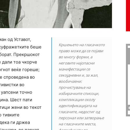
ан од Уставот,
Кршењето на гласачкото
 суфражетките беше
право може да се појави
 борат. Прекршокот
во многу форми, а
 дали тоа чкорче
неговите најопасни
манифестации се
огнот веќе гореше;
секојдневни и, за жал,
е спроведена во
вообичаени:
тивистки во
прочистување на
а уапсени точно
избирачките списоци,
дина. Шест пати
компликации околу
идентификацијата на
тици жени во текот
гласачите, недостиг од
о тивките
персонал или затворање
дека ги држеа
на гласачките места,
јануари, во паркот