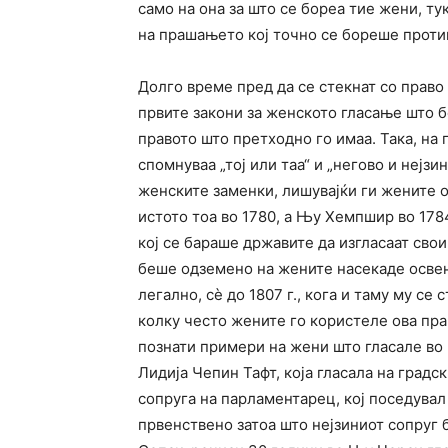
само на она за што се бореа тие жени, ту
на прашањето кој точно се бореше проти
Долго време пред да се стекнат со право 
првите закони за женското гласање што 
правото што претходно го имаа. Така, на
спомнуваа „тој или таа“ и „негово и нејзин
женските заменки, лишувајќи ги жените о
истото тоа во 1780, а Њу Хемпшир во 1784
кој се бараше државите да изгласаат сво
беше одземено на жените насекаде освен
легално, сѐ до 1807 г., кога и таму му се 
колку често жените го користеле ова прав
познати примери на жени што гласале во 
Лидија Чепин Тафт, која гласала на градс
сопруга на парламентарец, кој поседувал
првенствено затоа што нејзиниот сопруг 