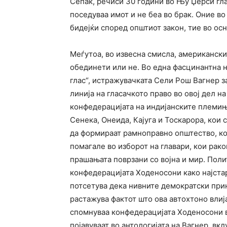
Сепак, речиси 30 години во Њу Џерси гл
поседуваа имот и не беа во брак. Оние во
бидејќи според општиот закон, тие во осн
Меѓутоа, во извесна смисла, американски
обединети или не. Во една фасцинантна 
глас“, истражувачката Сели Рош Вагнер з
линија на гласачкото право во овој дел н
конфедерацијата на индијанските племињ
Сенека, Онеида, Кајуга и Тоскарора, кои 
да формираат рамноправно општество, ко
помагале во изборот на главари, кои рако
прашањата поврзани со војна и мир. Пол
конфедерацијата Ходеносони како најста
потсетува дека нивните демократски при
растажува фактот што ова автохтоно влиј
спомнуваа конфедерацијата Ходеносони во
појавуваат во антологијата на Вагнер, вкл