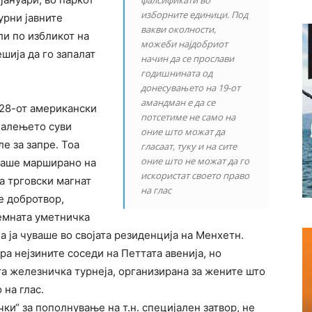
фалсификати во
изборните единици. Под
урни јавните
вакви околности,
ли по избликот на
можеби најдобриот
шија да го запалат
начин да се прослави
годишнината од
донесувањето на 19-от
амандман е да се
 28-от американски
потсетиме не само на
палењето суви
оние што можат да
е за запре. Тоа
гласаат, туку и на сите
оние што не можат да го
Имаше марширано на
искористат своето право
а трговски магнат
на глас
е добротвор,
емната уметничка
ја ја чуваше во својата резиденција на Менхетн.
ра нејзините соседи на Петтата авенија, но
а железничка турнеја, организирана за жените што
 на глас.
ки“ за пополнување на т.н. специјален затвор, не