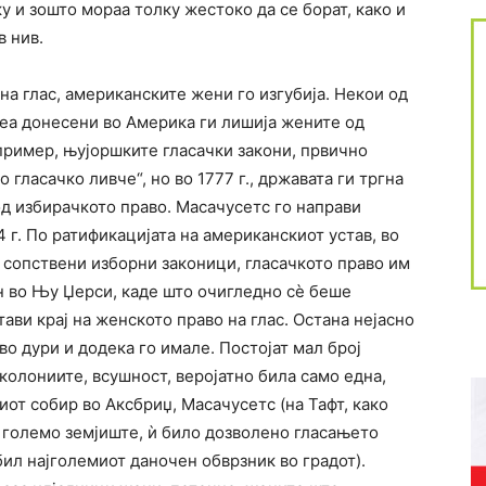
ку и зошто мораа толку жестоко да се борат, како и
в нив.
на глас, американските жени го изгубија. Некои од
беа донесени во Америка ги лишија жените од
 пример, њујоршките гласачки закони, првично
о гласачко ливче“, но во 1777 г., државата ги тргна
д избирачкото право. Масачусетс го направи
 г. По ратификацијата на американскиот устав, во
и сопствени изборни законици, гласачкото право им
 во Њу Џерси, каде што очигледно сѐ беше
стави крај на женското право на глас. Остана нејасно
о дури и додека го имале. Постојат мал број
колониите, всушност, веројатно била само една,
киот собир во Аксбриџ, Масачусетс (на Тафт, како
 големо земјиште, ѝ било дозволено гласањето
бил најголемиот даночен обврзник во градот).