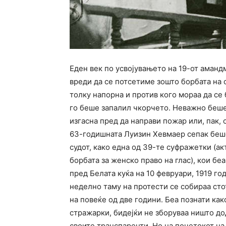
Еден век по усвојувањето на 19-от амандм
вреди да се потсетиме зошто борбата на
толку напорна и против кого мораа да се
го беше запалил чкорчето. Неважно беше
изгасна пред да направи пожар или, пак, 
63-годишната Луизин Хевмаер сепак беш
судот, како една од 39-те суфражетки (ак
борбата за женско право на глас), кои бе
пред Белата куќа на 10 февруари, 1919 го
неделно таму на протести се собираа сто
на повеќе од две години. Беа познати как
стражарки, бидејќи не зборуваа ништо до
своите транспаренти. Но на почетокот на 