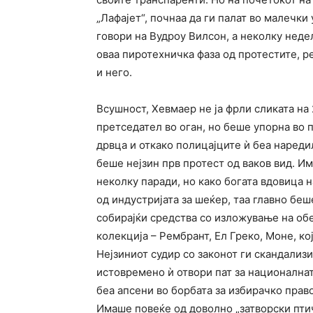
„Лафајет“, почнаа да ги палат во малечки 
говори на Вудроу Вилсон, а неколку неде
оваа пиротехничка фаза од протестите, ре
и него.
Всушност, Хевмаер не ја фрли сликата на
претседател во оган, но беше упорна во 
дрвца и откако полицајците ѝ беа наредил
беше нејзин прв протест од ваков вид. 
неколку паради, но како богата вдовица н
од индустријата за шеќер, таа главно беш
собирајќи средства со изложување на об
колекција – Рембрант, Ел Греко, Моне, ко
Нејзиниот судир со законот ги скандализи
истовремено ѝ отвори пат за националнат
беа апсени во борбата за избирачко право
Имаше повеќе од доволно „затворски птич