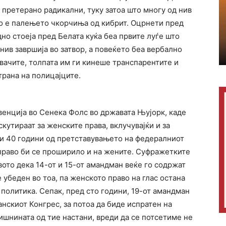
претерано радикални, туку затоа што многу од нив
то е палењето чкорчиња од кибрит. Оцрнети пред
но стоеја пред Белата куќа беа првите луѓе што
нив завршија во затвор, а повеќето беа вербално
вачите, толпата им ги кинеше транспарентите и
страна на полицајците.
венција во Сенека Фолс во државата Њујорк, каде
скутираат за женските права, вклучувајќи и за
 и 40 години од претставувањето на федералниот
 право би се проширило и на жените. Суфражетките
твото дека 14-от и 15-от амандман веќе го содржат
е убеден во тоа, па женското право на глас остана
политика. Сепак, пред сто години, 19-от амандман
нскиот Конгрес, за потоа да биде испратен на
дишнината од тие настани, вреди да се потсетиме не