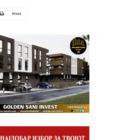
Print