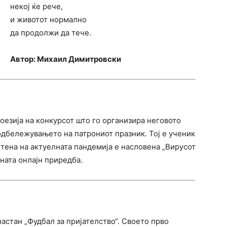
некој ќе рече,
и животот нормално
да продолжи да тече.
Автор: Михаил Димитровски
оезија на конкурсот што го организира неговото
одбележувањето на патрониот празник. Тој е ученик
етена на актуелната пандемија е насловена „Вирусот
шната онлајн приредба.
астан „Фудбал за пријателство“. Своето прво