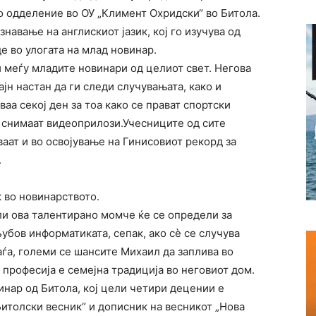
о одделение во ОУ „Климент Охридски“ во Битола.
авање на англискиот јазик, кој го изучува од
де во улогата на млад новинар.
и меѓу младите новинари од целиот свет. Негова
јн настан да ги следи случувањата, како и
аа секој ден за тоа како се прават спортски
е снимаат видеоприлози.Учесниците од сите
аат и во освојување на Гинисовиот рекорд за
.
 во новинарството.
али ова талентирано момче ќе се определи за
убов информатиката, сепак, ако сѐ се случува
ѓа, големи се шансите Михаил да заплива во
 професија е семејна традиција во неговиот дом.
инар од Битола, кој цели четири децении е
Битолски весник“ и дописник на весникот „Нова