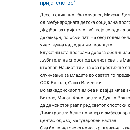
пријателство“
Десетгодишниот битолчанец Михаил Дим
од Меѓународната детска социјална прогр
„Фудбал за пријателство“, која се одржа 
декември, по осми пат. На овој голем онл
учествуваа над еден милион луѓе.
Едукативната програма досега обединил
љубители на спорот од целиот свет, а Ма
вторпат. Нашиот тим на ова престижно с
случување за младите во светот го пред
ОФК Битола, Сашо Илиевски.
Во македонскиот тим беа и двајца млади
Битола, Милан Христовски и Душко Вршко
да демонстрираат пред светот спортски 
Димитровски беше новинар и амбасадор н
центар од овој меѓународен настан.
Ова беше негово огнено „крштевање“ как