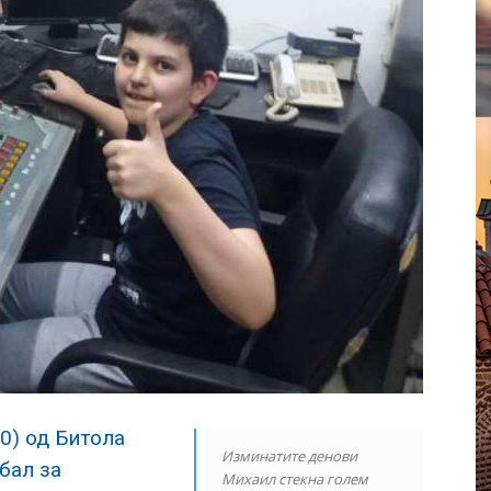
0) од Битола
Изминатите денови
бал за
Михаил стекна голем