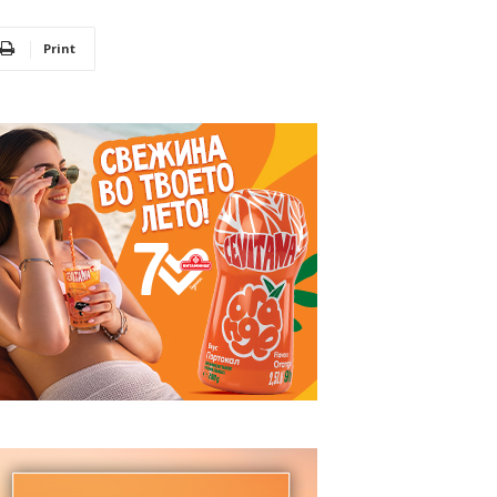
Print