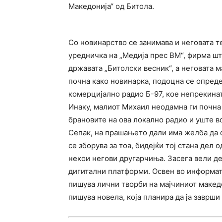
Македонија“ од Битола.
Со новинарство се занимава и неговата т
уредничка на „Медија прес ВМ“, фирма шт
државата „Битолски весник“, а неговата м
почна како новинарка, подоцна се опреде
комерцијално радио Б-97, кое непрекина
Инаку, малиот Михаил неодамна ги почна
брановите на ова локално радио и уште в
Сепак, на прашањето дали има желба да с
се зборува за тоа, бидејќи тој стана дел 
некои негови другарчиња. Засега вели де
дигитални платформи. Освен во информати
пишува лични творби на мајчиниот макед
пишува новела, која планира да ја заврши 