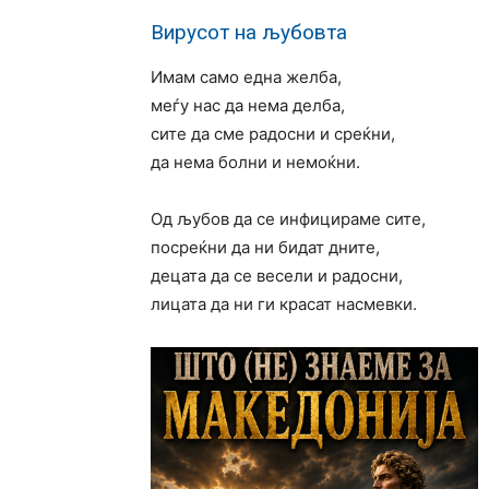
Вирусот на љубовта
Имам само една желба,
меѓу нас да нема делба,
сите да сме радосни и среќни,
да нема болни и немоќни.
Од љубов да се инфицираме сите,
посреќни да ни бидат дните,
децата да се весели и радосни,
лицата да ни ги красат насмевки.