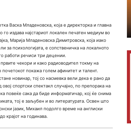
етка Васка Младеновска, која е директорка и главна
о го издава најстариот локален печатен медиум во
ајка, Марија Младеновска Димитровска, која иако
ли за психологијата, е сопственичка на локалното
то работи речиси три децении.
 првите чекори и како радиоводител токму на
о почетокот покажа голем афинитет и талент.
тане новинар, тој со насмевка вели дека е рано да
од овој спортски спектакл случајно, по препорака на
ка повеќе сака да биде информатичар, кој ќе снима
ката, тој е заљубен и во литературата. Освен што
онски јазик, Михаил подолго време на англиски
до крајот на годинава.