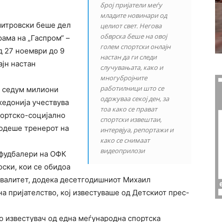
број пријатели меѓу
младите новинари од
итровски беше дел
целиот свет. Негова
обврска беше на овој
ама на „Гаспром“ –
голем спортски онлајн
од 27 ноември до 9
настан да ги следи
ајн настан
случувањата, како и
многубројните
работилници што се
а седум милиони
одржуваа секој ден, за
кедонија учествува
тоа како се прават
портско-социјално
спортски извештаи,
водеше тренерот на
интервјуа, репортажи и
како се снимаат
видеоприлози
 фудбалери на ОФК
ски, кои се обидоа
квалитет, додека десетгодишниот Михаил
а пријателство, кој известуваше од Детскиот прес-
о известувач од една меѓународна спортска