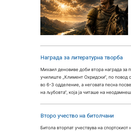
Награда за литературна творба
Михаил деновиве доби втора награда за п
училиште „Климент Охридски“, по повод 
во 6-3 одделение, а неговата песна посв
на љубовта“, која ја читаше на неодамне
Второ учество на битолчани
Битола вторпат учествува на спортскиот н