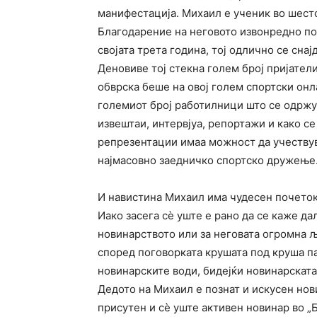
манифестација. Михаил е ученик во шест
Благодарение на неговото извонредно позн
својата трета година, тој одлично се снај
Деновиве тој стекна голем број пријател
обврска беше на овој голем спортски онла
големиот број работилници што се одржув
извештаи, интервјуа, репортажи и како с
репрезентации имаа можност да учествув
најмасовно заедничко спортско дружење
И навистина Михаил има чудесен почеток
Иако засега сѐ уште е рано да се каже д
новинарството или за неговата огромна љ
според поговорката крушата под круша па
новинарските води, бидејќи новинарската
Дедото на Михаил е познат и искусен нов
присутен и сѐ уште активен новинар во „