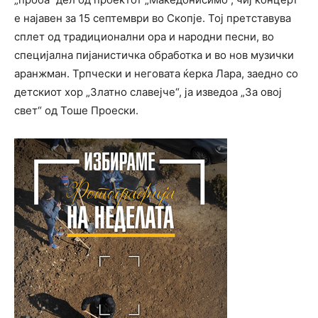
е најавен за 15 септември во Скопје. Тој претставува
сплет од традиционални ора и народни песни, во
специјална пијанистичка обработка и во нов музички
аранжман. Трпчески и неговата ќерка Лара, заедно со
детскиот хор „Златно славејче“, ја изведоа „За овој
свет“ од Тоше Проески.