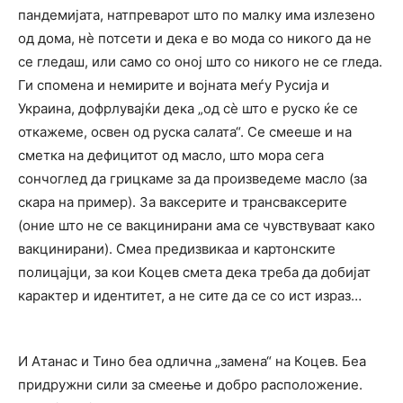
пандемијата, натпреварот што по малку има излезено
од дома, нѐ потсети и дека е во мода со никого да не
се гледаш, или само со оној што со никого не се гледа.
Ги спомена и немирите и војната меѓу Русија и
Украина, дофрлувајќи дека „од сѐ што е руско ќе се
откажеме, освен од руска салата“. Се смееше и на
сметка на дефицитот од масло, што мора сега
сончоглед да грицкаме за да произведеме масло (за
скара на пример). За ваксерите и трансваксерите
(оние што не се вакцинирани ама се чувствуваат како
вакцинирани). Смеа предизвикаа и картонските
полицајци, за кои Коцев смета дека треба да добијат
карактер и идентитет, а не сите да се со ист израз…
И Атанас и Тино беа одлична „замена“ на Коцев. Беа
придружни сили за смеење и добро расположение.