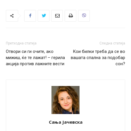
Претходна статија
Следна статија
Отвори си ги очите, ако
Кои билки треба да се во
мижиш, ќе те лажат! – герила
вашата спална за подобар
акција против лажните вести
сон?
Сања Јачевска