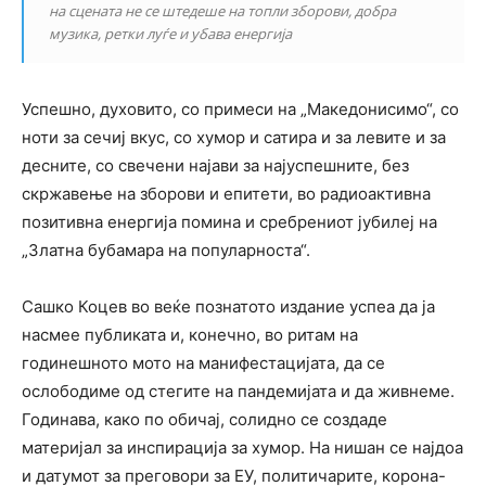
на сцената не се штедеше на топли зборови, добра
музика, ретки луѓе и убава енергија
Успешно, духовито, со примеси на „Македонисимо“, со
ноти за сечиј вкус, со хумор и сатира и за левите и за
десните, со свечени најави за најуспешните, без
скржавење на зборови и епитети, во радиоактивна
позитивна енергија помина и сребрениот јубилеј на
„Златна бубамара на популарноста“.
Сашко Коцев во веќе познатото издание успеа да ја
насмее публиката и, конечно, во ритам на
годинешното мото на манифестацијата, да се
ослободиме од стегите на пандемијата и да живнеме.
Годинава, како по обичај, солидно се создаде
материјал за инспирација за хумор. На нишан се најдоа
и датумот за преговори за ЕУ, политичарите, корона-