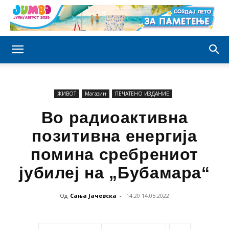
ЖИВОТ
Магазин
ПЕЧАТЕНО ИЗДАНИЕ
Во радиоактивна
позитивна енергија
помина сребрениот
јубилеј на „Бубамара“
Од
Сања Јачевска
-
14:20 14.05.2022