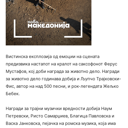
Вистинска експлозија од емоции на сцената
предизвика настапот на кралот на саксофонот Ферус
Мустафов, кој доби награда за животно дело. Награди
за животно дело годинава добија и Љупчо Трајковски-
Фис, автор на над 500 песни, и рок-легендата Жељко
Бебек.
Награди за трајни музички вредности добија Наум
Петревски, Ристо Самарџиев, Благица Павловска и
Васка Јанковска, пејачка на ромска музика, која има