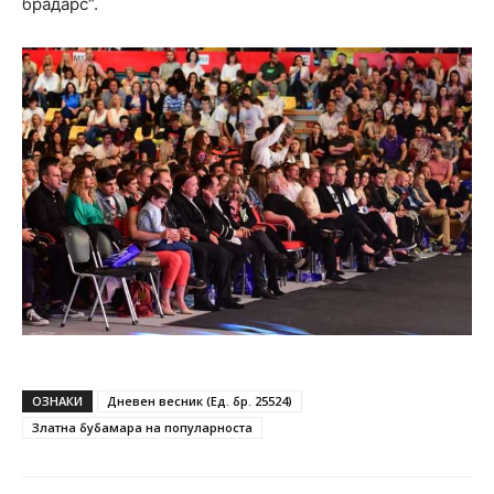
брадарс“.
ОЗНАКИ
Дневен весник (Ед. бр. 25524)
Златна бубамара на популарноста