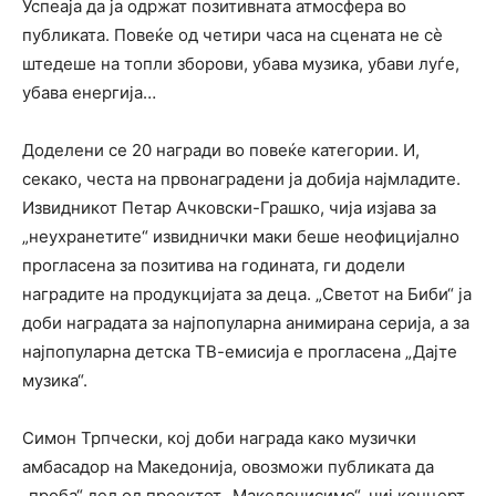
Успеаја да ја одржат позитивната атмосфера во
публиката. Повеќе од четири часа на сцената не сѐ
штедеше на топли зборови, убава музика, убави луѓе,
убава енергија…
Доделени се 20 награди во повеќе категории. И,
секако, честа на првонаградени ја добија најмладите.
Извидникот Петар Ачковски-Грашко, чија изјава за
„неухранетите“ извиднички маки беше неофицијално
прогласена за позитива на годината, ги додели
наградите на продукцијата за деца. „Светот на Биби“ ја
доби наградата за најпопуларна анимирана серија, а за
најпопуларна детска ТВ-емисија е прогласена „Дајте
музика“.
Симон Трпчески, кој доби награда како музички
амбасадор на Македонија, овозможи публиката да
„проба“ дел од проектот „Македонисимо“, чиј концерт