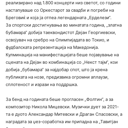
реализирано над 1.800 концерти низ светот, со години
настапуваше со Оркестарот за свадби и погреби на
Бреговиќ и која ја отпеа легендарната „Ерделези“.
За спортски достигнувања во минатата година, „златна
бубамара“ добија таеквондистот Дејан Георгиевски,
освојувач на сребро на Олимпијадата во Токио, и
фудбалската репрезентација на Македонија.
Кулминација на манифестацијата беше појавување на
сцената на Дејан во комбинација со „Некст тајм“, кои
добија „бубамара“ за најдобар спот, што ја крена
публиката на нозе, предизвика огромни аплаузи,
сплотеност и изрази на поддршка.
За бенд на годината беше прогласен „Фолтин“, а за
композитор Никола Мицевски. Музички дует за 2021-
та е дуото Александар Митевски и Драган Спасовски, а
наградата за џез-соработка им припадна на „Тавитјан