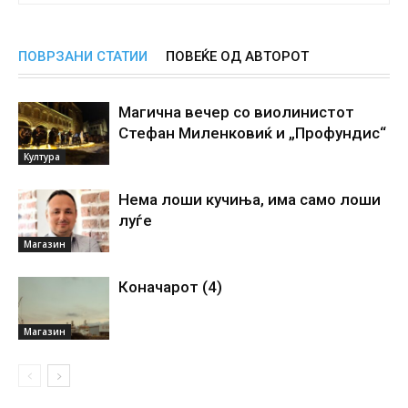
ПОВРЗАНИ СТАТИИ
ПОВЕЌЕ ОД АВТОРОТ
Магична вечер со виолинистот
Стефан Миленковиќ и „Профундис“
Култура
Нема лоши кучиња, има само лоши
луѓе
Магазин
Коначарот (4)
Магазин