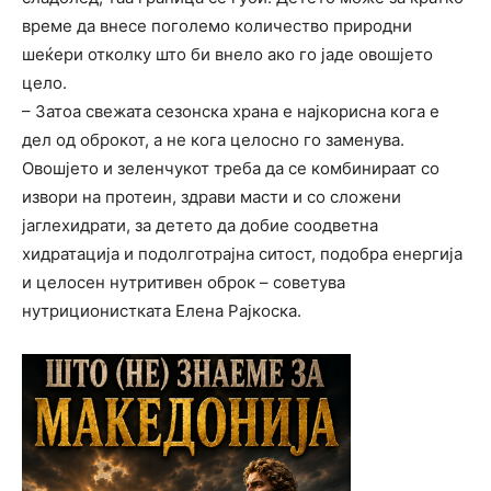
време да внесе поголемо количество природни
шеќери отколку што би внело ако го јаде овошјето
цело.
– Затоа свежата сезонска храна е најкорисна кога е
дел од оброкот, а не кога целосно го заменува.
Овошјето и зеленчукот треба да се комбинираат со
извори на протеин, здрави масти и со сложени
јаглехидрати, за детето да добие соодветна
хидратација и подолготрајна ситост, подобра енергија
и целосен нутритивен оброк – советува
нутриционистката Елена Рајкоска.