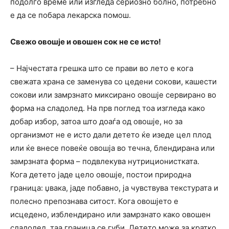
подолго време или изгледа сериозно болно, потребно
е да се побара лекарска помош.
Свежо овошје и овошен сок не се исто!
– Најчестата грешка што се прави во лето е кога
свежата храна се заменува со цедени сокови, кашести
сокови или замрзнато миксирано овошје сервирано во
форма на сладолед. На прв поглед тоа изгледа како
добар избор, затоа што доаѓа од овошје, но за
организмот не е исто дали детето ќе изеде цел плод
или ќе внесе повеќе овошја во течна, блендирана или
замрзната форма – подвлекува нутриционистката.
Кога детето јаде цело овошје, постои природна
граница: џвака, јаде побавно, ја чувствува текстурата и
полесно препознава ситост. Кога овошјето е
исцедено, изблендирано или замрзнато како овошен
сладолед, таа граница се губи. Детето може за кратко