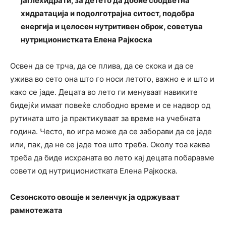
јаглехидрати, за детето да добие соодветна
хидратација и подолготрајна ситост, подобра
енергија и целосен нутритивен оброк, советува
нутриционистката Елена Рајкоска
Освен да се трча, да се плива, да се скока и да се
ужива во сето она што го носи летото, важно е и што и
како се јаде. Децата во лето ги менуваат навиките
бидејќи имаат повеќе слободно време и се надвор од
рутината што ја практикуваат за време на учебната
година. Често, во игра може да се заборави да се јаде
или, пак, да не се јаде тоа што треба. Околу тоа каква
треба да биде исхраната во лето кај децата побаравме
совети од нутриционистката Елена Рајкоска.
Сезонското овошје и зеленчук ја одржуваат
рамнотежата