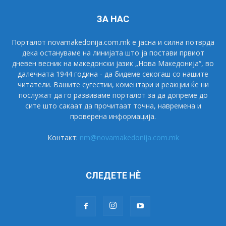
ЗА НАС
Порталот novamakedonija.com.mk е јасна и силна потврда
дека остануваме на линијата што ја постави првиот
дневен весник на македонски јазик „Нова Македонија“, во
далечната 1944 година - да бидеме секогаш со нашите
читатели. Вашите сугестии, коментари и реакции ќе ни
послужат да го развиваме порталот за да допреме до
сите што сакаат да прочитаат точна, навремена и
проверена информација.
Контакт:
nm@novamakedonija.com.mk
СЛЕДЕТЕ НÈ