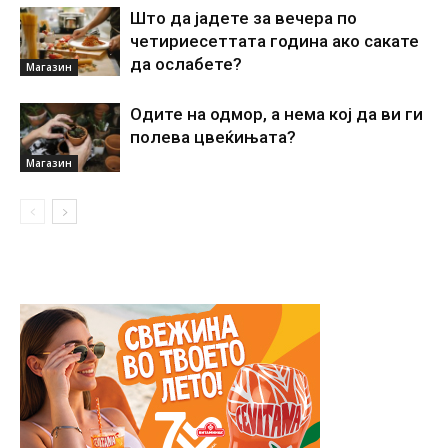
Што да јадете за вечера по
четириесеттата година ако сакате
да ослабете?
Магазин
Одите на одмор, а нема кој да ви ги
полева цвеќињата?
Магазин