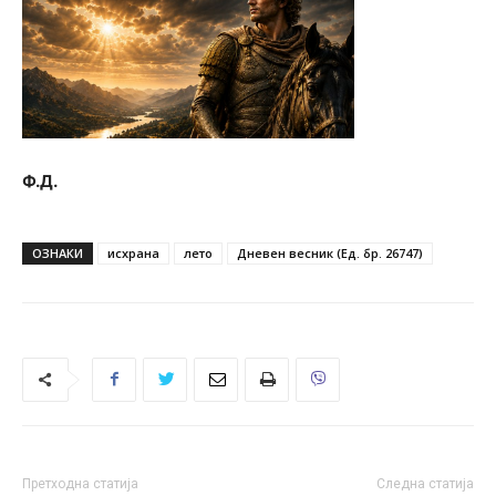
Ф.Д.
ОЗНАКИ
исхрана
лето
Дневен весник (Ед. бр. 26747)
Претходна статија
Следна статија