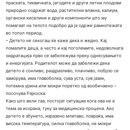
праската, тиквичката, јагодите и други летни плодови
природно содржат вода, растителни влакна, калиум,
органски киселини и други компоненти што му
помагаат на телото подобро да ја одржи рамнотежата
во топол период.
– Детето не секогаш ќе каже дека е жедно. Кај
помалите деца, а често и кај поголемите, недоволната
хидратација прво се забележува преку однесувањето
и енергијата. Родителот може да забележи дека
детето е сонливо, раздразливо, плачливо, побрзо се
заморува, има главоболка, сува уста, сув јазик,
потемна урина или мокри поретко од вообичаено –
посочува Рајкоска.
Kaко што вели таа, постојат ситуации кога ова не е
тема за исхрана, туку за медицинска процена. Ако
детето е збунето, изразено млитаво, повраќа, има
висока температура, силна главоболка, не мокри