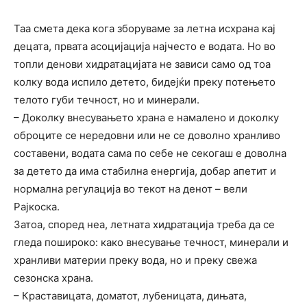
Таа смета дека кога зборуваме за летна исхрана кај
децата, првата асоцијација најчесто е водата. Но во
топли денови хидратацијата не зависи само од тоа
колку вода испило детето, бидејќи преку потењето
телото губи течност, но и минерали.
– Доколку внесувањето храна е намалено и доколку
оброците се нередовни или не се доволно хранливо
составени, водата сама по себе не секогаш е доволна
за детето да има стабилна енергија, добар апетит и
нормална регулација во текот на денот – вели
Рајкоска.
Затоа, според неа, летната хидратација треба да се
гледа пошироко: како внесување течност, минерали и
хранливи материи преку вода, но и преку свежа
сезонска храна.
– Краставицата, доматот, лубеницата, дињата,