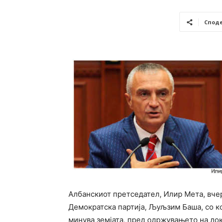
Спод
Албанскиот претседател, Илир Мета, вче
Демократска партија, Љуљзим Баша, со ко
минува земјата, пред одржувањето на лока