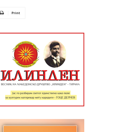
Print