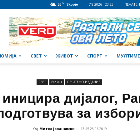
C
26
7.8.2026 - 23:23
ПЕЧАТЕН
Skopje
НОМИЈА
СВЕТ
ЖИВОТ
СПОРТ
МУЛТИМЕ
СВЕТ
Балкан
ПЕЧАТЕНО ИЗДАНИЕ
 иницира дијалог, Ра
подготвува за избор
Од
Митко Јовановски
-
13:45 28.06.2019