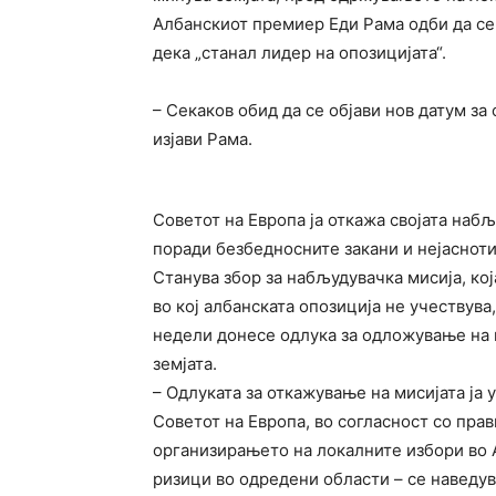
Албанскиот премиер Еди Рама одби да се
дека „станал лидер на опозицијата“.
– Секаков обид да се објави нов датум за
изјави Рама.
Советот на Европа ја откажа својата наб
поради безбедносните закани и нејасноти
Станува збор за набљудувачка мисија, ко
во кој албанската опозиција не учествув
недели донесе одлука за одложување на 
земјата.
– Одлуката за откажување на мисијата ја 
Советот на Европа, во согласност со пра
организирањето на локалните избори во 
ризици во одредени области – се наведув