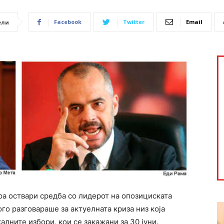
Facebook
Twitter
Email
ели
ра оствари средба со лидерот на опозициската
го разговараше за актуелната криза низ која
лните избори, кои се закажани за 30 јуни.