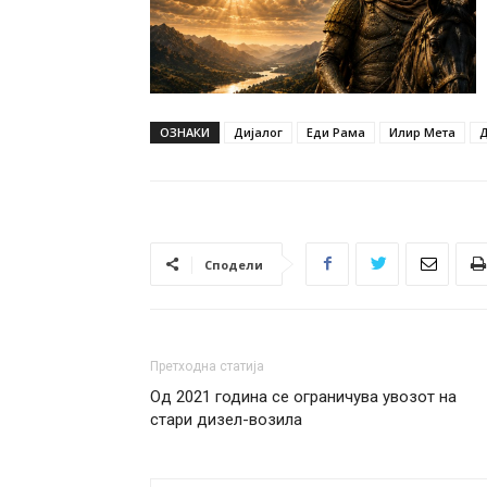
ОЗНАКИ
Дијалог
Еди Рама
Илир Мета
Д
Сподели
Претходна статија
Од 2021 година се ограничува увозот на
стари дизел-возила