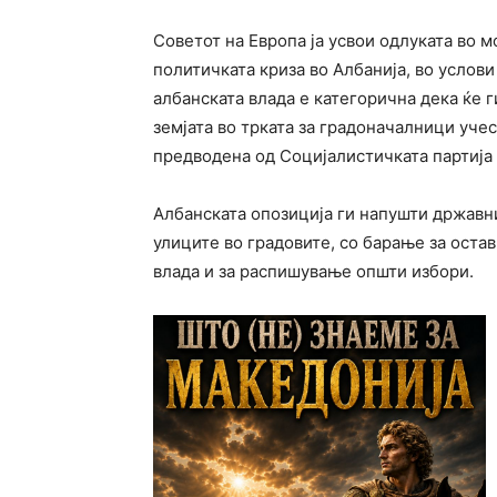
Советот на Европа ја усвои одлуката во 
политичката криза во Албанија, во услови
албанската влада е категорична дека ќе г
земјата во трката за градоначалници уче
предводена од Социјалистичката партија
Албанската опозиција ги напушти државн
улиците во градовите, со барање за ост
влада и за распишување општи избори.