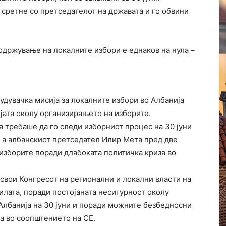
 сретне со претседателот на државата и го обвини
 одржување на локалните избори е еднаков на нула –
људувачка мисија за локалните избори во Албанија
јата околу организирањето на изборите.
ја требаше да го следи изборниот процес на 30 јуни
а, а албанскиот претседател Илир Мета пред две
изборите поради длабоката политичка криза во
усвои Конгресот на регионални и локални власти на
вилата, поради постојаната несигурност околу
Албанија на 30 јуни и поради можните безбедносни
а во соопштението на СЕ.