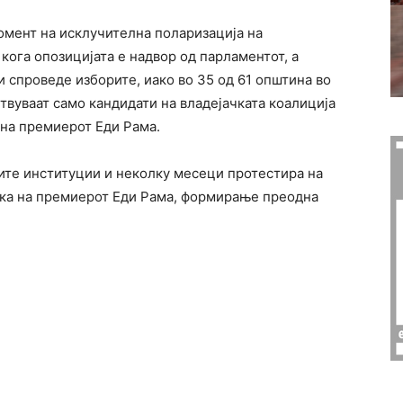
момент на исклучителна поларизација на
 кога опозицијата е надвор од парламентот, а
и спроведе изборите, иако во 35 од 61 општина во
ствуваат само кандидати на владејачката коалиција
 на премиерот Еди Рама.
ите институции и неколку месеци протестира на
авка на премиерот Еди Рама, формирање преодна