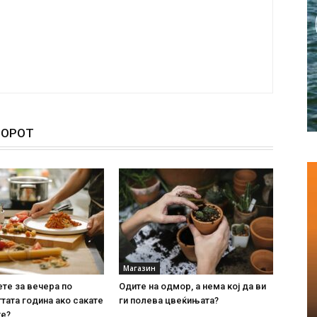
ТОРОТ
Магазин
ете за вечера по
Одите на одмор, а нема кој да ви
тата година ако сакате
ги полева цвеќињата?
те?