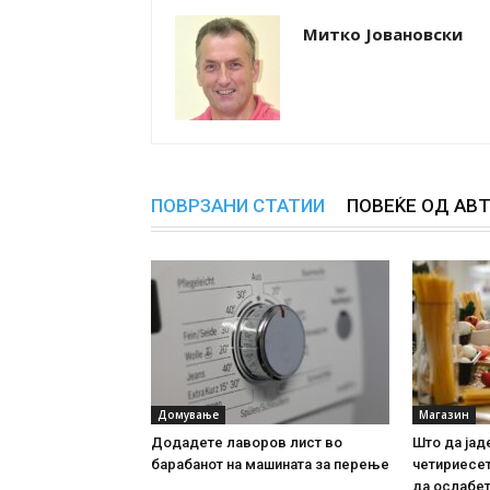
Митко Јовановски
ПОВРЗАНИ СТАТИИ
ПОВЕЌЕ ОД АВ
Домување
Магазин
Додадете лаворов лист во
Што да јад
барабанот на машината за перење
четириесет
да ослабе