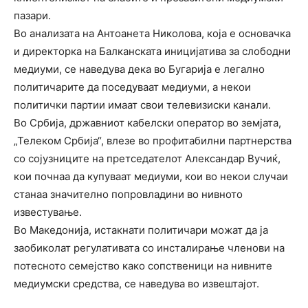
пазари.
Во анализата на Антоанета Николова, која е основачка
и директорка на Балканската иницијатива за слободни
медиуми, се наведува дека во Бугарија е легално
политичарите да поседуваат медиуми, а некои
политички партии имаат свои телевизиски канали.
Во Србија, државниот кабелски оператор во земјата,
„Телеком Србија“, влезе во профитабилни партнерства
со сојузниците на претседателот Александар Вучиќ,
кои почнаа да купуваат медиуми, кои во некои случаи
станаа значително попровладини во нивното
известување.
Во Македонија, истакнати политичари можат да ја
заобиколат регулативата со инсталирање членови на
потесното семејство како сопственици на нивните
медиумски средства, се наведува во извештајот.