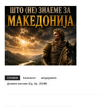
ОЗНАКИ
Балканот
медиумите
Дневен весник (Ед. бр. 25349)