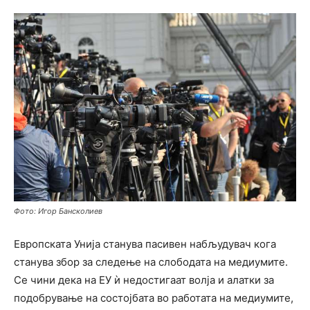
Фото: Игор Бансколиев
Европската Унија станува пасивен набљудувач кога
станува збор за следење на слободата на медиумите.
Се чини дека на ЕУ ѝ недостигаат волја и алатки за
подобрување на состојбата во работата на медиумите,