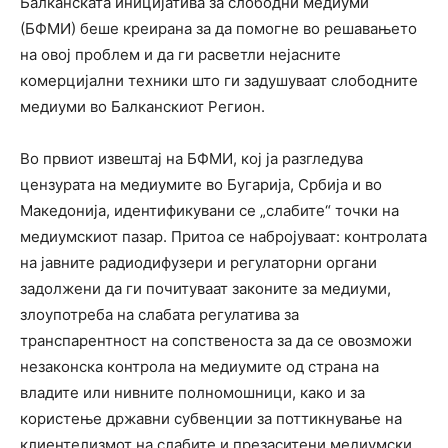
Балканската иницијатива за слободни медиуми
(БФМИ) беше креирана за да помогне во решавањето
на овој проблем и да ги расветли нејасните
комерцијални техники што ги задушуваат слободните
медиуми во Балканскиот Регион.
Во првиот извештај на БФМИ, кој ја разгледува
цензурата на медиумите во Бугарија, Србија и во
Македонија, идентификувани се „слабите“ точки на
медиумскиот пазар. Притоа се набројуваат: контролата
на јавните радиодифузери и регулаторни органи
задолжени да ги почитуваат законите за медиуми,
злоупотреба на слабата регулатива за
транспарентност на сопственоста за да се овозможи
незаконска контрола на медиумите од страна на
владите или нивните полномошници, како и за
користење државни субвенции за поттикнување на
клиентелизмот на слабите и презаситени медиумски