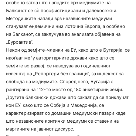
особено затоа што нападите врз медиумите на
Балканот се сѐ пософистицирани и далекосежни.
Методичките напади врз независните медиуми
стануваат ендемични низ Источна Европа, а особено
на Балканот, се заклучува во анализата објавена на
„Еуроактив“.
Некои од земјите-членки на ЕУ, како што е Бугарија, се
наоѓаат меѓу авторитарните држави како што се
земјите во развој, се наведува во годинешниот
извештај на „Репортери без граници“, за индексот за
слобода на медиумите. Според него, Бугарија е
рангирана на 112-то место од 180 анкетирани земји.
Другите балкански држави што сакаат да се приклучат
кон ЕУ, како што се Србија и Македонија, се
карактеризираат со домашни медиумски пазари каде
што независните критички медиуми се ставени на
маргините на јавниот дискурс.