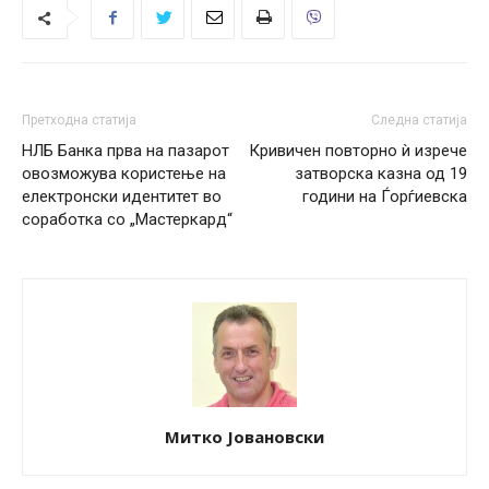
Претходна статија
Следна статија
НЛБ Банка прва на пазарот
Кривичен повторно ѝ изрече
овозможува користење на
затворска казна од 19
електронски идентитет во
години на Ѓорѓиевска
соработка со „Мастеркард“
Митко Јовановски