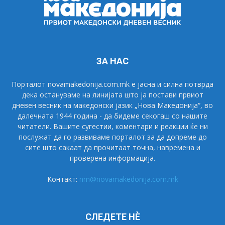
ЗА НАС
Порталот novamakedonija.com.mk е јасна и силна потврда
дека остануваме на линијата што ја постави првиот
дневен весник на македонски јазик „Нова Македонија“, во
далечната 1944 година - да бидеме секогаш со нашите
читатели. Вашите сугестии, коментари и реакции ќе ни
послужат да го развиваме порталот за да допреме до
сите што сакаат да прочитаат точна, навремена и
проверена информација.
Контакт:
nm@novamakedonija.com.mk
СЛЕДЕТЕ НÈ