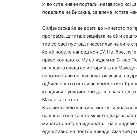
И во сите нивни портали, независно кој „
поделиле на Бихаќка, се влече истата ман
Силјановска ќе ве врати во минатото по п
програма, дигитализацијата на сѐ и сешт
тие со овој пустош, гнасотилак на сите с
ќе нѐ носеле напред кон ЕУ. Не, бре, луѓе
право кон дното. Му се чудам на Стево П
најлошата влада во историјата на Макед
спротивстави на ова опустошување на држ
одбиеше да го потпише изменетиот Кривич
крадливи функционери да се спасат од за
Макар како гест.
Квазиинтелектуалциве многу ги дразни атр
најлоша етикета што можете да ја заработ
минатото ниту на иднината. Тоа е ендемск
едноставно не постои никаде. Ама тие ја 