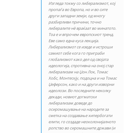
Изгледа токму со либерализмот, кој
пропаѓа во Европа, но и во сите
други западни земји, од многу
разбирливи причини, точно
либералите нѐ враќаат во минатото.
Тоа е и впрочем европскиот тренд.
Еве само една куса лекција.
Либерализмот се изеде и истроши
самиот себе кога го приграби
глобализмот како дел од својата
идеологија, спротивна на оној стар
либерализам на Џон Лок, Томас
Хобс, Монтескју, подоцна и на Томас
Џеферсон, како и на други изворни
идеолози. Во последните неколку
декади, новиот догматски
либерализам доведе до
осиромашување на народите за
сметка на создавање хипербогати
елити, го создаде неоколонијалното
ропство во сиромашните држави (и