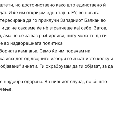
 штети, но достоинствено како што единствено ѝ
ат. И ќе им откријам една тајна. ЕУ, во новата
интересирана да го приклучи Западниот Балкан во
 и да не сакавме ќе нѐ зграпчеше кај себе. Затоа,
 ама не се за вас разбирливи, ниту можете да ги
е во надворешната политика.
изборната кампања. Само ќе им порачам на
а исходот од двојните избори го знаат исто колку и
објавени“ анкети. Ги охрабрувам да ги објават, за да
 најдобра одбрана. Во нивниот случај, по сѐ што
лчење.