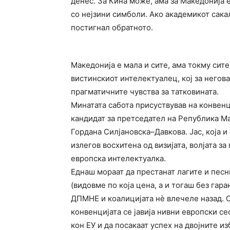
денес. За Кина може, ама за Македонија 
со нејзини симболи. Ако академикот сака
постигнал обратното.
Македонија е мала и сите, ама токму сит
вистинскиот интелектуалец, кој за негов
прагматичните чувства за татковината.
Минатата сабота присуствував на конвен
кандидат за претседател на Република М
Гордана Силјановска–Давкова. Јас, која 
излегов восхитена од визијата, волјата з
европска интелектуалка.
Еднаш мораат да престанат лагите и песн
(видовме по која цена, а и тогаш без га
ДПМНЕ и коалицијата нѐ влечеле назад. О
конвенцијата се јавија нивни европски се
кон ЕУ и да посакаат успех на двојните из