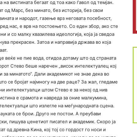
а на вистината бегаат од тоа како ѓавол од темјан.
т од Марс, без минато, без историја, без свои
ината и народот, газење врз неговата посебност,
ед нас, е врв на постоењето. Со еден збор, ако сте
ини и со малку квазилева идеологија, која ја сведоа
анува прекрасен. Затоа и направија држава во која
аат.
це веќе не пие вода, отидоа дотаму што од страната
орот Стево беше наречен „висок интелектуалец кој
и за минатото“. Дали академикот не знае дека во
то се бројат најмногу на две раце? За жал, гледаме
и интелектуалци штом Стево е за некој од нив
истина е срамота и навреда за оние малкумина,
телектуалци што излегле на меѓународната сцена.
ауката се брои. Друго не постои. А преубави
ки, пишува ценетиот писател и академик. Скоро ја
ат од древна Кина, кој тој со гордост го носи и