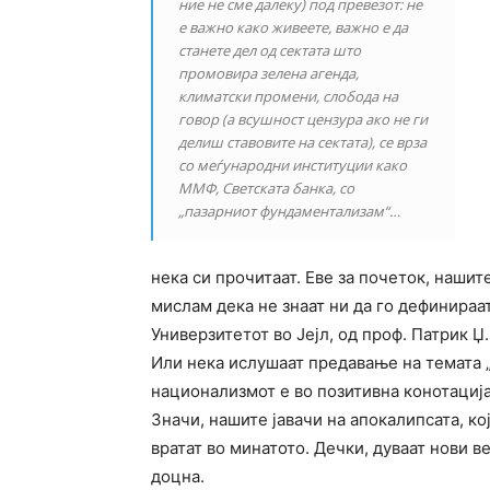
ние не сме далеку) под превезот: не
е важно како живеете, важно е да
станете дел од сектата што
промовира зелена агенда,
климатски промени, слобода на
говор (а всушност цензура ако не ги
делиш ставовите на сектата), се врза
со меѓународни институции како
ММФ, Светската банка, со
„пазарниот фундаментализам“…
нека си прочитаат. Еве за почеток, нашит
мислам дека не знаат ни да го дефинираат
Универзитетот во Јејл, од проф. Патрик Џ
Или нека ислушаат предавање на темата 
национализмот е во позитивна конотација
Значи, нашите јавачи на апокалипсата, кој
вратат во минатото. Дечки, дуваат нови в
доцна.