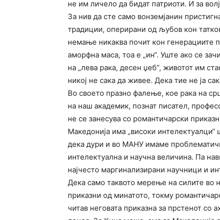
не им личело да бидат патриоти. И за волј
За нив да сте само вонземјанин пристигна
традиции, оперирани од љубов кон татков
немање никаква почит кон генерациите пр
аморфна маса, тоа е „ин“. Уште ако се зач
на „лева рака, десен џеб“, животот им ст
никој не сака да живее. Дека тие не ја сак
Во своето празно фалење, кое рака на ср
на наш академик, познат писател, профес
не се занесува со романтичарски приказн
Македонија има „високи интелектуалци“ ш
дека дури и во МАНУ имаме проблематичн
интелектуална и научна величина. Па нав
најчесто маргинализирани научници и ин
Дека само таквото мерење на силите во н
приказни од минатото, токму романтичарс
читав неговата приказна за прстенот со ах