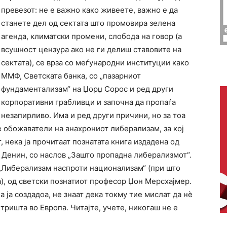
превезот: не е важно како живеете, важно е да
станете дел од сектата што промовира зелена
агенда, климатски промени, слобода на говор (а
всушност цензура ако не ги делиш ставовите на
сектата), се врза со меѓународни институции како
ММФ, Светската банка, со „пазарниот
фундаментализам“ на Џорџ Сорос и ред други
корпоративни грабливци и започна да пропаѓа
незапирливо. Има и ред други причини, но за тоа
е обожаватели на анахрониот либерализам, за кој
, нека ја прочитаат познатата книга издадена од
. Денин, со наслов „Зашто пропадна либерализмот“.
„Либерализам наспроти национализам“ (при што
), од светски познатиот професор Џон Мерсхајмер.
а ја создадоа, не знаат дека токму тие мислат да нѐ
етришта во Европа. Читајте, учете, никогаш не е