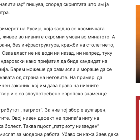
аналитичар“ пишува, според скриптата што им ја
тра.
римерот на Русија, која заедно со космичката
о, живее во нивните скромни умови во минатото. А
трани, без инфраструктура, кражби на столетието,
. Оваа власт не нѐ води ни назад, ни напред, туку
ендаровски како прифатил да биде кандидат на
онија. Барем можеше да размисли и мораше да се
авата од страна на неговите. На пример, да
ен законик, кој им дава право на нивните
твор и е со злоупотребено европско знаменце.
ибутот „патриот“. За нив тој збор е вулгарен,
ите. Овој нивен дефект не припаѓа ниту на
а болест. Таква пцост „патриоту низаеден“
мислат за модерна работа. Убаво си кажа Заев дека