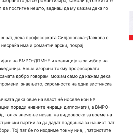
е забрането да се романтизира, камоли да се китите
л да постигне нешто, веднаш да му кажам дека го
е знаат, дека професорката Силјановска–Давкова е
а несреќа има и романтичарски, покрај
цијата на ВМРО-ДПМНЕ и коалицијата за избор на
акедонија. Беше избрана токму професорката
и самата добро говорам, можам само да кажам дека
а промени, знаењето, скромноста на една вистинска
ичката дека овие на власт нѐ носеле кон ЕУ
ранции поради нивните чираци дипломати), а ВМРО-
д толку влечење назад, на видеоврска за време на
стрински партии за да дадат поддршка за нашиот пат
бори. Тој пат ќе го изодиме токму ние, „патриотите