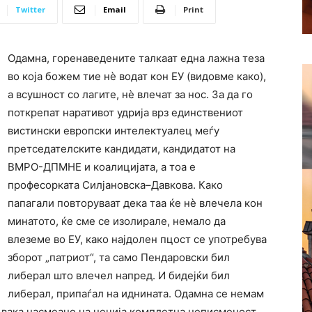
Twitter
Email
Print
Одамна, горенаведените талкаат една лажна теза
во која божем тие нѐ водат кон ЕУ (видовме како),
а всушност со лагите, нѐ влечат за нос. За да го
поткрепат наративот удрија врз единствениот
вистински европски интелектуалец меѓу
претседателските кандидати, кандидатот на
ВМРО-ДПМНЕ и коалицијата, а тоа е
професорката Силјановска–Давкова. Како
папагали повторуваат дека таа ќе нѐ влечела кон
минатото, ќе сме се изолирале, немало да
влеземе во ЕУ, како најдолен пцост се употребува
зборот „патриот“, та само Пендаровски бил
либерал што влечел напред. И бидејќи бил
либерал, припаѓал на иднината. Одамна се немам
вака насмеано на нечија комплетна неписменост.