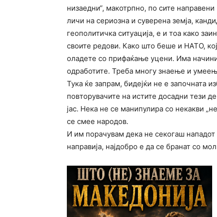
низаедни“, макотрпно, по сите направени
личи на сериозна и суверена земја, кандид
геополитичка ситуација, е и тоа како за
своите редови. Како што беше и НАТО, кој
оладете со прифаќање уцени. Има начини,
одработите. Треба многу знаење и умеењ
Тука ќе запрам, бидејќи не е започната 
повторувачите на истите досадни тези дек
јас. Нека не се манипулира со некакви „не
се смее народов.
И им порачувам дека не секогаш нападот е
направија, најдобро е да се бранат со мо