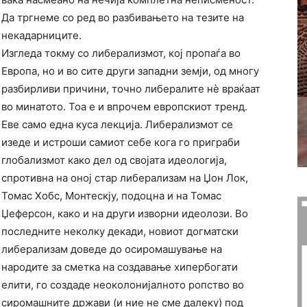
Да тргнеме со ред во разбивањето на тезите на
некадарниците.
Изгледа токму со либерализмот, кој пропаѓа во
Европа, но и во сите други западни земји, од многу
разбирливи причини, точно либералите нѐ враќаат
во минатото. Тоа е и впрочем европскиот тренд.
Еве само една куса лекција. Либерализмот се
изеде и истроши самиот себе кога го приграби
глобализмот како дел од својата идеологија,
спротивна на оној стар либерализам на Џон Лок,
Томас Хобс, Монтескју, подоцна и на Томас
Џеферсон, како и на други изворни идеолози. Во
последните неколку декади, новиот догматски
либерализам доведе до осиромашување на
народите за сметка на создавање хипербогати
елити, го создаде неоколонијалното ропство во
сиромашните држави (и ние не сме далеку) под