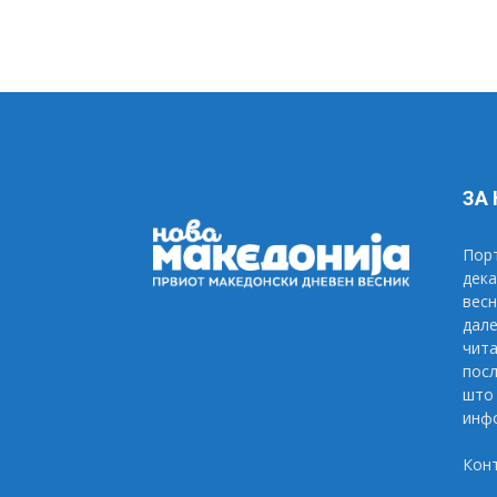
ЗА
Порт
дека
весн
дале
чита
посл
што 
инфо
Кон