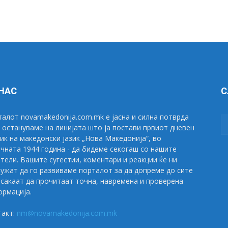
 НАС
С
алот novamakedonija.com.mk е јасна и силна потврда
 остануваме на линијата што ја постави првиот дневен
ик на македонски јазик „Нова Македонија“, во
чната 1944 година - да бидеме секогаш со нашите
тели. Вашите сугестии, коментари и реакции ќе ни
ужат да го развиваме порталот за да допреме до сите
сакаат да прочитаат точна, навремена и проверена
рмација.
такт:
nm@novamakedonija.com.mk