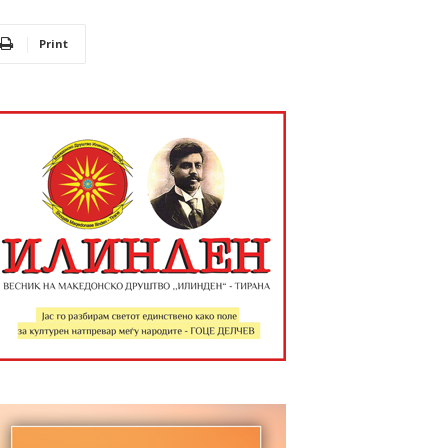
Print