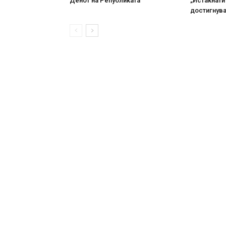
Денот на Републиката
„Истакнати
достигнува