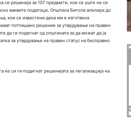
а се решенија за 107 предмети, кои се уште не се
асно ваквите податоци, Општина Битола апелира до
ња, кои се известени дека им е изготвена
 имаат потпишано решение за утврдување на правен
ите да ги подигнат од општината за да можат да ја
апка за утврдување на правен статус на бесправно
га ќе си ги подигнат решенијата за легализација на