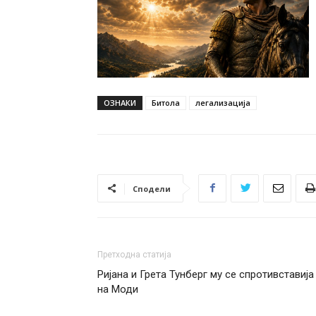
ОЗНАКИ
Битола
легализација
Сподели
Претходна статија
Ријана и Грета Тунберг му се спротивставија
на Моди