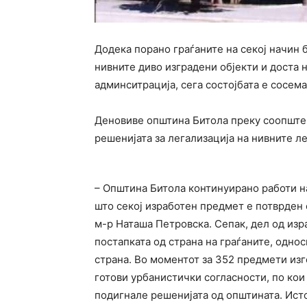
Додека порано граѓаните на секој начин б
нивните диво изградени објекти и доста 
админситрација, сега состојбата е сосема
Деновиве општина Битола преку соопштен
решенијата за легализација на нивните л
– Општина Битола континуирано работи н
што секој изработен предмет е потврден
м-р Наташа Петровска. Сепак, дел од из
постапката од страна на граѓаните, одно
страна. Во моментот за 352 предмети из
готови урбанистички согласности, по кои
подигнале решенијата од општината. Исто