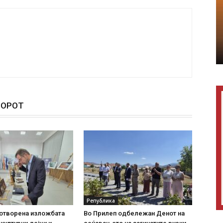
ТОРОТ
Република
 отворена изложбата
Во Прилеп одбележан Денот на