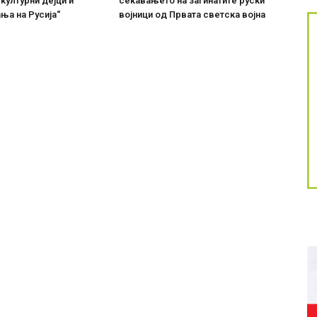
 културни дејци и
сеќавањето на загинатите руски
ња на Русија“
војници од Првата светска војна