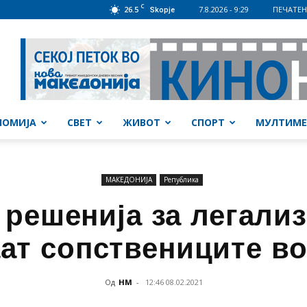
C
26.5
7.8.2026 - 9:29
ПЕЧАТЕН
Skopje
НОМИЈА
СВЕТ
ЖИВОТ
СПОРТ
МУЛТИМЕ
МАКЕДОНИЈА
Република
 решенија за легализ
ат сопствениците в
Од
НМ
-
12:46 08.02.2021