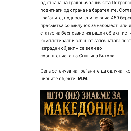
од страна на градоначалничката Петровск
подигнати од страна на барателите. Согл
граѓаните, подносители на овие 459 бара
пресметка со заклучок за надомест, или
статус на бесправно изграден објект, ист
комплетираат и завршат започнатата пост
изграден објект – се вели во
соопштението на Општина Битола.
Сега останува на граѓаните да одлучат ко
нивните објекти.
М.М.