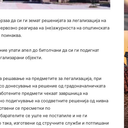
рзаа да си ги земат решенијата за легализација на
нервозно реагираа на (не)ажурноста на општинската
 поинаква.
ие упати апел до битолчани да си ги подигнат
егализарани објекти.
а решавање на предметите за легализација, при
 со донесување на решение од градоначалничката
работените предмети чекаат завршница на
сно подигнување на соодветните решенија од нивна
готвени се пресметки по
 барателите се уште не постапиле и не ги
 така, изготвени од стручните служби и потпишани