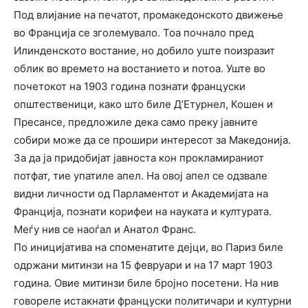
Под влијание на печатот, промакедонското движење
во Франција се зголемувало. Тоа почнало пред
Илинденското востание, но добило уште поизразит
облик во времето на востанието и потоа. Уште во
почетокот на 1903 година познати француски
општественици, како што биле Д’Етурнел, Кошен и
Пресансе, предложиле дека само преку јавните
собири може да се прошири интересот за Македонија.
За да ja придобијат јавноста кон прокламираниот
потфат, тие упатиле апел. На овој апел се одзвале
видни личности од Парламентот и Академијата на
Франција, познати корифеи на науката и културата.
Meѓy нив се наоѓал и Анатол Франс.
По иницијатива на споменатите дејци, во Париз биле
одржани митинзи на 15 февруари и на 17 март 1903
година. Овие митинзи биле бројно посетени. На нив
говореле истакнати француски политичари и културни