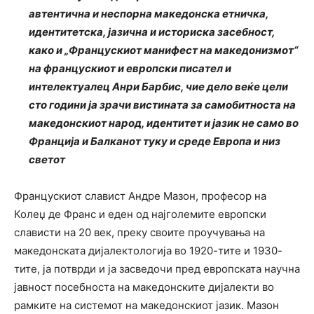
автентична и неспорна македонска етничка,
идентитетска, јазична и историска засебност,
како и „Францускиот манифест на македонизмот“
на францускиот и европски писател и
интелектуалец Анри Барбис, чие дело веќе цели
сто години ја зрачи вистината за самобитноста на
македонскиот народ, идентитет и јазик не само во
Франција и Балканот туку и среде Европа и низ
светот
Францускиот славист Андре Мазон, професор на
Колеџ де Франс и еден од најголемите европски
слависти на 20 век, преку своите проучувања на
македонската дијалектологија во 1920-тите и 1930-
тите, ја потврди и ја засведочи пред европската научна
јавност посебноста на македонските дијалекти во
рамките на системот на македонскиот јазик. Мазон