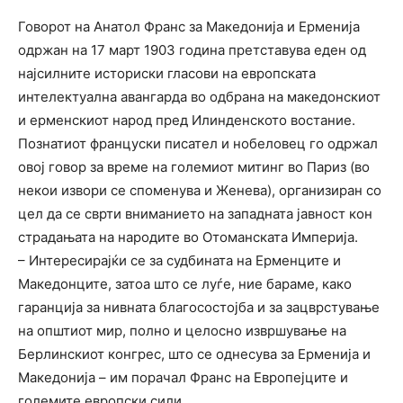
Говорот на Анатол Франс за Македонија и Ерменија
одржан на 17 март 1903 година претставува еден од
најсилните историски гласови на европската
интелектуална авангарда во одбрана на македонскиот
и ерменскиот народ пред Илинденското востание.
Познатиот француски писател и нобеловец го одржал
овој говор за време на големиот митинг во Париз (во
некои извори се споменува и Женева), организиран со
цел да се сврти вниманието на западната јавност кон
страдањата на народите во Отоманската Империја.
– Интересирајќи се за судбината на Ерменците и
Македонците, затоа што се луѓе, ние бараме, како
гаранција за нивната благосостојба и за зацврстување
на општиот мир, полно и целосно извршување на
Берлинскиот конгрес, што се однесува за Ерменија и
Македонија – им порачал Франс на Европејците и
големите европски сили.