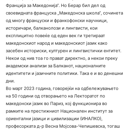
Франција за Македонија“. Но Берар бил дел од
своевидната француска „Македонска школа“, сочинета
од многу француски и франкофонски научници,
историчари, балканолози и лингвисти, кои
експлицитно повеќе од еден век ги третираат
македонскиот народ и македонскиот јазик како
засебен историски, културен и лингвистички ентитет.
Некои од нив тоа го прават директно, а некои преку
академски анализи за Балканот, националните
идентитети и јазичните политики. Така е и во денешни
дни.
Во март 2023 година, говорејќи на одбележувањето
на 50 години од отворањето на Лекторатот по
македонски јазик во Париз, кој функционира во
рамките на престижниот Национален институт за
ориентални јазици и цивилизации (ИНАЛКО),
професорката д-р Весна Мојсова-Чепишевска, тогаш