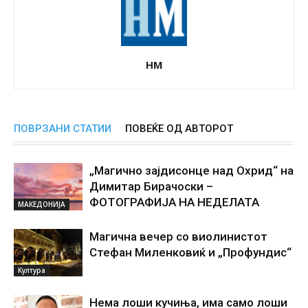
НМ
ПОВРЗАНИ СТАТИИ
ПОВЕЌЕ ОД АВТОРОТ
„Магично зајдисонце над Охрид“ на
Димитар Бирачоски –
ФОТОГРАФИЈА НА НЕДЕЛАТА
МАКЕДОНИЈА
Магична вечер со виолинистот
Стефан Миленковиќ и „Профундис“
Култура
Нема лоши кучиња, има само лоши