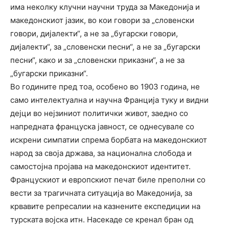
има неколку клучни научни труда за Македонија и
македонскиот јазик, во кои говори за „словенски
говори, дијалекти“, а не за „бугарски говори,
дијалекти“, за „словенски песни“, а не за „бугарски
песни“, како и за „словенски приказни“, а не за
„бугарски приказни“.
Во годините пред тоа, особено во 1903 година, не
само интелектуална и научна Франција туку и видни
дејци во нејзиниот политички живот, заедно со
напредната француска јавност, се однесувале со
искрени симпатии спрема борбата на македонскиот
народ за своја држава, за национална слобода и
самостојна пројава на македонскиот идентитет.
Францускиот и европскиот печат биле преполни со
вести за трагичната ситуација во Македонија, за
крвавите репресалии на казнените експедиции на
турската војска итн. Насекаде се кренал бран од