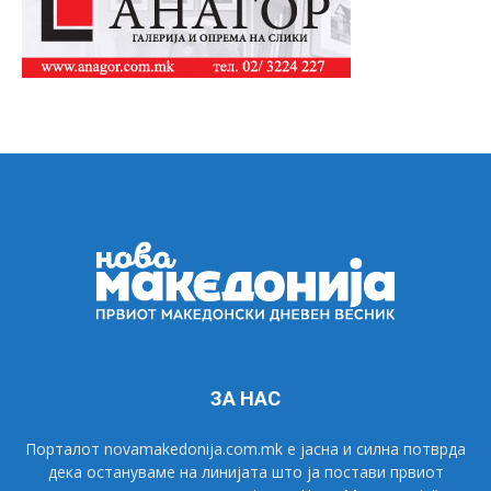
ЗА НАС
Порталот novamakedonija.com.mk е јасна и силна потврда
дека остануваме на линијата што ја постави првиот