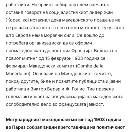
работници. На првиот собир најголем впечаток
оставил говорот на социјалистичкиот лидер Жан
Жорес, кој истакнал дека македонското прашање не
се решава затоа што за него нема можност, туку затоа
што Европа нема морални сили. Се дошло до
потребата организациски да се оформи
промакедонската дејност низ Франција. Веднаш по
првиот митинг од 15 февруари 1903 година се
формирал Македонски комитет (Comité de la
Macédoine). Основачи на Македонскиот комитет,
покрај другите, биле и познатите публициста и јавни
работници Виктор Берар и Ж. Голис. Тие презеле
голема активност за популаризација на македонското
ослободително дело во француската јавност.
Меѓународниот македонски митинг од 1903 година
во Париз собрал видни претставници на политичкиот