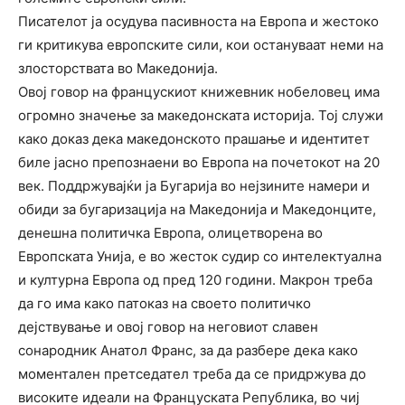
Писателот ја осудува пасивноста на Европа и жестоко
ги критикува европските сили, кои остануваат неми на
злосторствата во Македонија.
Овој говор на францускиот книжевник нобеловец има
огромно значење за македонската историја. Тој служи
како доказ дека македонското прашање и идентитет
биле јасно препознаени во Европа на почетокот на 20
век. Поддржувајќи ја Бугарија во нејзините намери и
обиди за бугаризација на Македонија и Македонците,
денешна политичка Европа, олицетворена во
Европската Унија, е во жесток судир со интелектуална
и културна Европа од пред 120 години. Макрон треба
да го има како патоказ на своето политичко
дејствување и овој говор на неговиот славен
сонародник Анатол Франс, за да разбере дека како
моментален претседател треба да се придржува до
високите идеали на Француската Република, во чиј