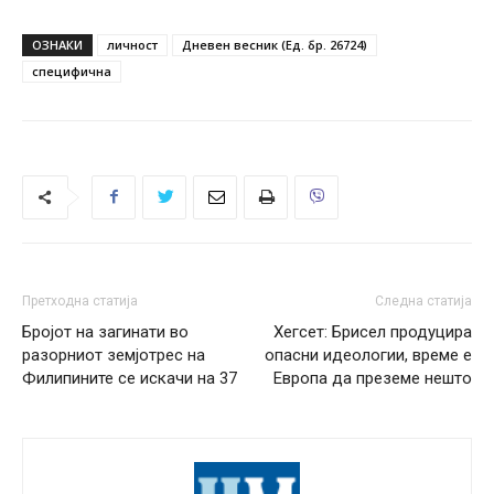
ОЗНАКИ
личност
Дневен весник (Ед. бр. 26724)
специфична
Претходна статија
Следна статија
Бројот на загинати во
Хегсет: Брисел продуцира
разорниот земјотрес на
опасни идеологии, време е
Филипините се искачи на 37
Европа да преземе нешто