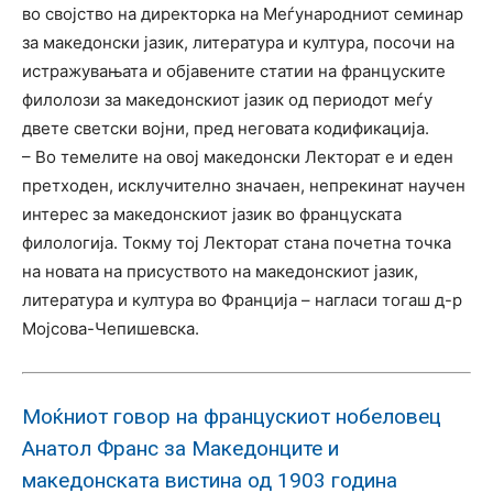
во својство на директорка на Меѓународниот семинар
за македонски јазик, литература и култура, посочи на
истражувањата и објавените статии на француските
филолози за македонскиот јазик од периодот меѓу
двете светски војни, пред неговата кодификација.
– Во темелите на овој македонски Лекторат е и еден
претходен, исклучително значаен, непрекинат научен
интерес за македонскиот јазик во француската
филологија. Токму тој Лекторат стана почетна точка
на новата на присуството на македонскиот јазик,
литература и култура во Франција – нагласи тогаш д-р
Мојсова-Чепишевска.
Моќниот говор на францускиот нобеловец
Анатол Франс за Македонците и
македонската вистина од 1903 година