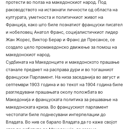
протести во полза на македонскиот народ. Под
раководството на истакнати личности од областа на
културата, уметноста и политичкиот живот на
Франција, како што биле познатиот француски писател
и нобеловец Анатол Франс, социјалистичкиот лидер
Жан Жорес, Виктор Берар и Франс де Пресансе, се
создало цело промакедонско движење за помош на
македонскиот народ.
Судбината на Македонците и македонското прашање
станале предмет на расправа дури и во тогашниот
француски Парламент. На низа заседанија во август и
септември 1903 година и во текот на 1904 година биле
разгледувани прашањата околу положбата во
Македонија и француската политика за решавање на
македонската криза. Во францускиот парламент
честопати биле поднесувани интерпелации до
Владата. Во нив се барало Владата да го каже својот