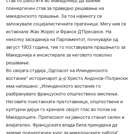
став по работите во Македонија, да заземе
поенергичен став за праведно решавање на
македонското прашање. За тоа најмногу се
заложувале социјалистичките пратеници. Mery нив се
истакнале Жан Жорес и Франсе Д’Пресансе. На
неколку заседанија на Парламентот, почнувајќи од
август 1903 година, тие го поставувале прашањето за
Македонија и инсистирале за неговото поволно
решавање.
Во својата студија „Одгласот на Илинденското
востание“ историчарот д-р Христо Андонов-Полјански
има напишано: „Илинденското востание го
разбранувало француското општествено мислење.
Неговите поистакнати претставници, општествени и
културни дејци го кренале својот глас во полза на
Македонците. Притисокот на јавноста станал силен и
влијателен. Француската влада била принудена да
заземе поенергичен курс за македонските работи“.