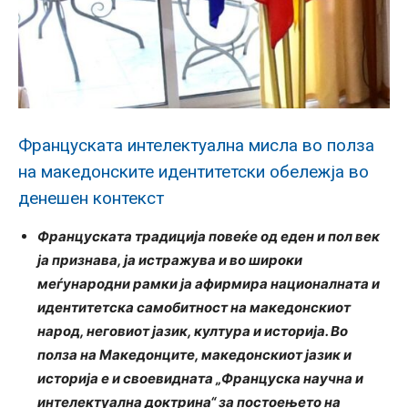
Француската интелектуална мисла во полза
на македонските идентитетски обележја во
денешен контекст
Француската традиција повеќе од еден и пол век
ја признава, ја истражува и во широки
меѓународни рамки ја афирмира националната и
идентитетска самобитност на македонскиот
народ, неговиот јазик, култура и историја. Во
полза на Македонците, македонскиот јазик и
историја е и своевидната „Француска научна и
интелектуална доктрина“ за постоењето на