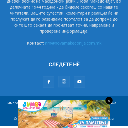
дневен весник на македонски јазик „Нова Македонија“, во
далечната 1944 година - да бидеме секогаш со нашите
читатели. Вашите сугестии, коментари и реакции ќе ни
послужат да го развиваме порталот за да допреме до
сите што сакаат да прочитаат точна, навремена и
проверена информација.
Контакт:
nm@novamakedonija.com.mk
СЛЕДЕТЕ НÈ
×
Импресум
Маркетинг
Претплата
Правила на користење
Контакт
© 1944 - 2021 НОВА МАКЕДОНИЈА. Сите права се задржани.