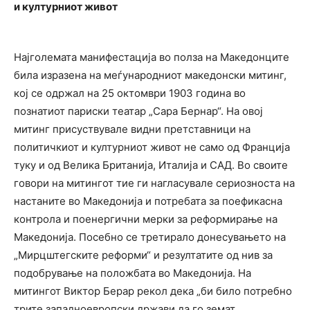
и културниот живот
Најголемата манифестација во полза на Македонците
била изразена на меѓународниот македонски митинг,
кој се одржал на 25 октомври 1903 година во
познатиот париски театар „Сара Бернар“. На овој
митинг присуствувале видни претставници на
политичкиот и културниот живот не само од Франција
туку и од Велика Британија, Италија и САД. Во своите
говори на митингот тие ги нагласувале сериозноста на
настаните во Македонија и потребата за поефикасна
контрола и поенергични мерки за реформирање на
Македонија. Посебно се третирало донесувањето на
„Мирцштегските реформи“ и резултатите од нив за
подобрување на положбата во Македонија. На
митингот Виктор Берар рекол дека „би било потребно
трите западноевропски држави да го земат