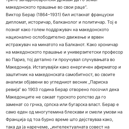
македонското прашање во свои раце“.
Виктор Берар (1864–1931) бил истакнат француски
дипломат, историчар, балканолог и политичар. Тој е
познат како голем поддржувач на македонското
национално ослободително движење и врвен
истражувач на минатото на Балканот. Како хроничар
на македонското прашање и универзитетски професор
во Париз, тој детално ги проучувал случувањата во
Македонија. Истапувајќи како енергичен афирматор и
заштитник на македонската самобитност, во своите
анализи објавени во угледниот весник „Париска
ревија“ во 1903 година Берар отворено посочил дека
Македонците не сакаат турското ропство да го
заменат со грчка, српска или бугарска власт. Берар е
само еден од многутемина блескави и смели умови на
Франција од тоа бурно време што дејствуваа како,
така да ја наречеме, „интелектуалната совест на