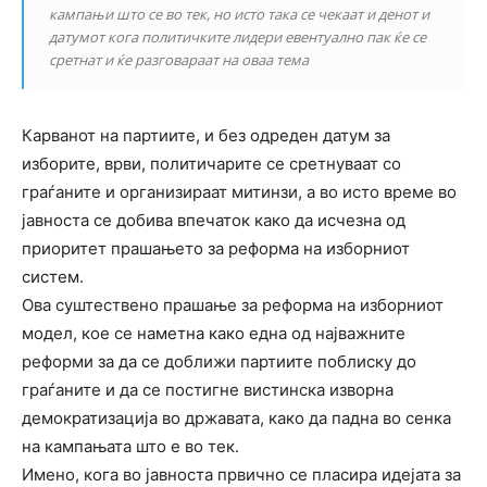
кампањи што се во тек, но исто така се чекаат и денот и
датумот кога политичките лидери евентуално пак ќе се
сретнат и ќе разговараат на оваа тема
Карванот на партиите, и без одреден датум за
изборите, врви, политичарите се сретнуваат со
граѓаните и организираат митинзи, а во исто време во
јавноста се добива впечаток како да исчезна од
приоритет прашањето за реформа на изборниот
систем.
Ова суштествено прашање за реформа на изборниот
модел, кое се наметна како една од најважните
реформи за да се доближи партиите поблиску до
граѓаните и да се постигне вистинска изворна
демократизација во државата, како да падна во сенка
на кампањата што е во тек.
Имено, кога во јавноста првично се пласира идејата за