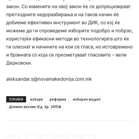
закон. Со измените на овој закон ќе се допрецизираат
претходните недоразбирања и на таков начин ќе
добиеме ефективен инструмент во ДИК, со кој ќе
можеме да ги спроведеме изборите подобро и побрзо,
користејќи ефикасни методи во технологијата што ќе
ги олеснат и начините на кои се гласа, но истовремено
и брзината со која се пресметуваат гласовите – вели
Дерковски.
aleksandar.s@novamakedonija.com.mk
ОЗНАКИ
избори
реформа
изборен модел
Дневен весник (Ед. бр. 24754)