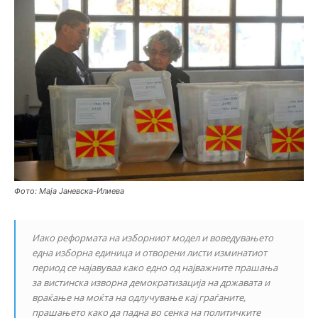
Фото: Маја Јаневска-Илиева
Иако реформата на изборниот модел и воведувањето
една изборна единица и отворени листи изминатиот
период се најавуваа како едно од најважните прашања
за вистинска изворна демократизација на државата и
враќање на моќта на одлучување кај граѓаните,
прашањето како да падна во сенка на политичките