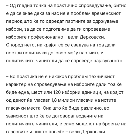
– Од гледна точка на практично спроведување, битно
е да се знае дека за нас не е проблем временскиот
период што ќе го одредат партиите за одржување
избори, за да се подготвиме да ги спроведеме
изборите професионално – вели Дерковски.
Според него, на крајот сѐ се сведува на тоа дали
постои политички договор меѓу партиите и
политичките чинители да се спроведе најавуваното.
– Во практика не е никаков проблем техничкиот
карактер на спроведување на изборите дали тоа ќе
биде една, шест или 120 изборни единици, на крајот
од денот ќе гласаат 1,8 милион гласачи на истите
гласачки места. Она што ќе биде различно, во
зависност што ќе се договорат водачите на
политичките чинители, е само моделот на броење на
гласовите и ништо повеќе – вели Дерковски.