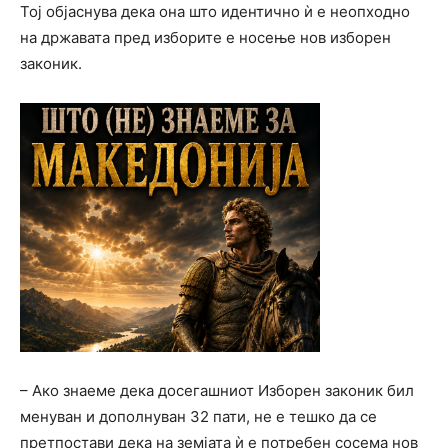
Тој објаснува дека она што идентично ѝ е неопходно
на државата пред изборите е носење нов изборен
законик.
– Ако знаеме дека досегашниот Изборен законик бил
менуван и дополнуван 32 пати, не е тешко да се
претпостави дека на земјата ѝ е потребен сосема нов