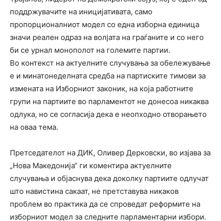
поддржувачите на иницијативата, само
пропорционалниот модел со една изборна единица
значи реален одраз на волјата на граѓаните и со него
би се урнал монополот на големите партии.
Во контекст на актуелните случувања за обележување
е и минатонеделната средба на партиските тимови за
измената на Изборниот законик, на која работните
групи на партиите во парламентот не донесоа никаква
одлука, но се согласија дека е неопходно отворањето
на оваа тема.
Претседателот на ДИК, Оливер Дерковски, во изјава за
„Нова Македонија“ ги коментира актуелните
случувања и објаснува дека доколку партиите одлучат
што навистина сакаат, не претставува никаков
проблем во практика да се спроведат реформите на
изборниот модел за следните парламентарни избори.