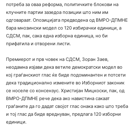
потреба за оваа реформа, политичките блокови на
клучните партии зазедоа позиции што ним им
одговараат. Опозицијата предводена од ВМРО-ДПМНЕ
бара мнозински модел со 120 избирачки единици, а
СДСМ, пак, сака една изборна единица, но би
прифатила и отворени листи.
Премиерот и прв човек на СДСМ, Зоран Заев,
неодамна изјави дека ветиле демократски модел во
кој граѓанскиот глас ќе биде подоминантен и потсети
дека традиционално измените во Изборниот законик
се носеле со консензус. Христијан Мицкоски, пак, од
ВМРО-ДПМНЕ рече дека ако навистина сакаат
граѓаните да го дадат својот глас онака како што треба
и тој глас да биде вреднуван, предлага 120 изборни
единици.