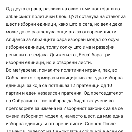
Од друга страна, разлики на овие теми постојат и во
албанскиот политички блок. ДУИ останува на ставот за
шест изборни единици, како што е сега, но вели дека
може да се разгледува опцијата за отворени листи.
Алијанса за Албанците бара изборен модел со осум
изборни единици, толку колку што има и развојни
региони во земјава. Движењето „Беса“ бара три
изборни единици, но и отворени листи.
Во меѓувреме, помалите политички играчи, пак, во
Собранието формираа и иницијатива за една изборна
единица, за која се потпишаа 12 пратеници од 10
партии и еден независен пратеник. Од претседателот
на Собранието тие побараа да бидат вклучени во
преговорите за измена на Изборниот законик за да се
смени изборниот модел и, наместо шест, да има една
изборна единица и отворени листи. Според Павле
Трајанов, лидерот на Демократски сојуз, кој е еден од