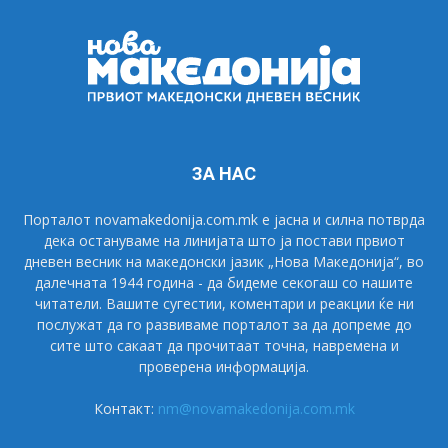
ЗА НАС
Порталот novamakedonija.com.mk е јасна и силна потврда
дека остануваме на линијата што ја постави првиот
дневен весник на македонски јазик „Нова Македонија“, во
далечната 1944 година - да бидеме секогаш со нашите
читатели. Вашите сугестии, коментари и реакции ќе ни
послужат да го развиваме порталот за да допреме до
сите што сакаат да прочитаат точна, навремена и
проверена информација.
Контакт:
nm@novamakedonija.com.mk