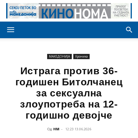
МАКЕДОНИЈА
Хроника
Истрага против 36-
годишен Битолчанец
за сексуална
злоупотреба на 12-
годишно девојче
Од
НМ
-
12:23 13.06.2026