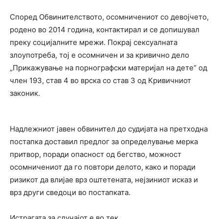
Според Обвинителството, осомничениот со девојчето,
родено во 2014 година, контактирал и се допишувал
преку социјалните мрежи. Покрај сексуалната
злоупотреба, тој е осомничен и за кривично дело
„Прикажување на порнографски материјал на дете“ од
член 193, став 4 во врска со став 3 од Кривичниот
законик.
Надлежниот јавен обвинител до судијата на претходна
постапка доставил предлог за определување мерка
притвор, поради опасност од бегство, можност
осомничениот да го повтори делото, како и поради
ризикот да влијае врз оштетената, нејзиниот исказ и
врз други сведоци во постапката.
Истрагата за случајот е во тек.