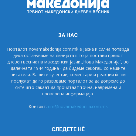
ЗА НАС
Порталот novamakedonija.com.mk е јасна и силна потврда
дека остануваме на линијата што ја постави првиот
дневен весник на македонски јазик „Нова Македонија“, во
далечната 1944 година - да бидеме секогаш со нашите
читатели. Вашите сугестии, коментари и реакции ќе ни
послужат да го развиваме порталот за да допреме до
сите што сакаат да прочитаат точна, навремена и
проверена информација.
Контакт:
nm@novamakedonija.com.mk
СЛЕДЕТЕ НÈ