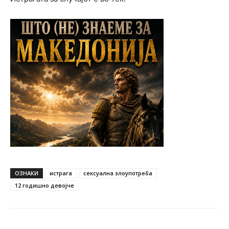
ОЗНАКИ
истрага
сексуална злоупотреба
12 годишно девојче