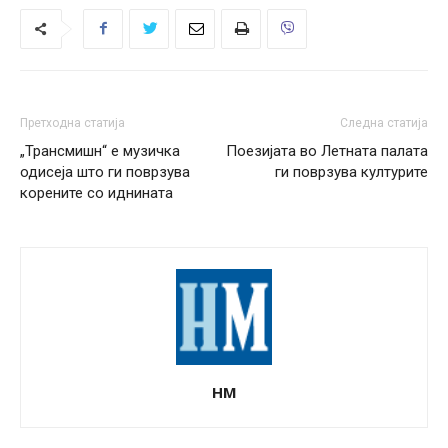
Претходна статија
Следна статија
„Трансмишн“ е музичка
Поезијата во Летната палата
одисеја што ги поврзува
ги поврзува културите
корените со иднината
НМ