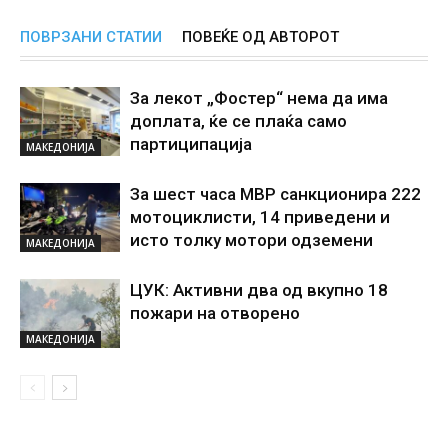
ПОВРЗАНИ СТАТИИ
ПОВЕЌЕ ОД АВТОРОТ
За лекот „Фостер“ нема да има
доплата, ќе се плаќа само
партиципација
МАКЕДОНИЈА
За шест часа МВР санкционира 222
мотоциклисти, 14 приведени и
исто толку мотори одземени
МАКЕДОНИЈА
ЦУК: Активни два од вкупно 18
пожари на отворено
МАКЕДОНИЈА