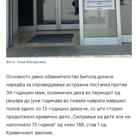
Фото: Нова Македонија
Основното јавно обвинителство Битола донесе
наредба за спроведување истражна постапка против
36-годишен маж, осомничен дека во периодот од
јануари до јуни годинава во повеќе наврати извршил
полов однос со 12-годишно девојче, со што сторил
продолжено кривично дело „Силување на дете кое не
наполнило 15 години“ од член 188, став 1 од
Кривичниот законик.