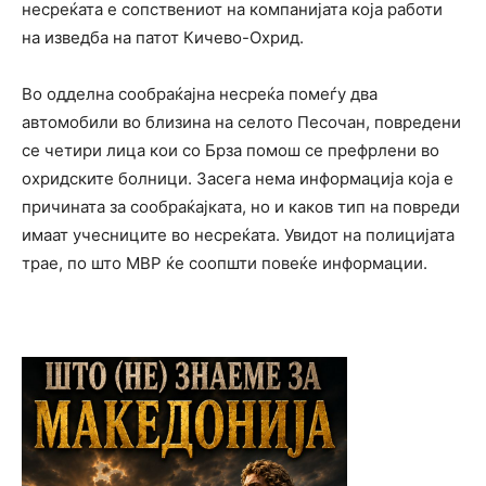
несреќата е сопствениот на компанијата која работи
на изведба на патот Кичево-Охрид.
Во одделна сообраќајна несреќа помеѓу два
автомобили во близина на селото Песочан, повредени
се четири лица кои со Брза помош се префрлени во
охридските болници. Засега нема информација која е
причината за сообраќајката, но и каков тип на повреди
имаат учесниците во несреќата. Увидот на полицијата
трае, по што МВР ќе соопшти повеќе информации.