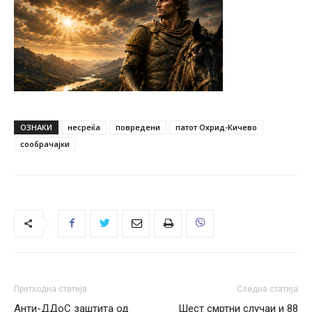
ОЗНАКИ
несреќа
повредени
патот Охрид-Кичево
сообрачајки
Претходна статија
Следна статија
Анти-ДДоС заштита од
Шест смртни случаи и 88