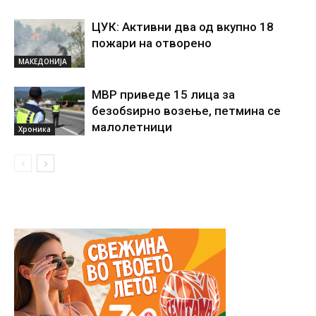
ЦУК: Активни два од вкупно 18
пожари на отворено
МАКЕДОНИЈА
МВР приведе 15 лица за
безобѕирно возење, петмина се
малолетници
Хроника