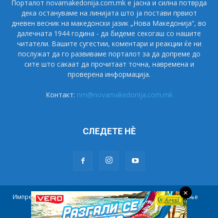
Порталот novamakedonija.com.mk е јасна и силна потврда
дека остануваме на линијата што ја постави првиот
дневен весник на македонски јазик „Нова Македонија“, во
далечната 1944 година - да бидеме секогаш со нашите
читатели. Вашите сугестии, коментари и реакции ќе ни
послужат да го развиваме порталот за да допреме до
сите што сакаат да прочитаат точна, навремена и
проверена информација.
Контакт:
nm@novamakedonija.com.mk
СЛЕДЕТЕ НÈ
×
Импресум
Маркетинг
Претплата
Правила на користење
Контакт