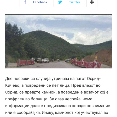
Facebook
Twitter
Две несреќи се случија утринава на патот Охрид-
Кичево, а повредени се пет лица. Пред влезот во
Охрид, се преврте камион, а повреден е возачот кој е
префрлен во болница. За оваа несреќа, нема
информации дали е предизвикана поради невнимание
или е сообраќајка. Инаку, камионот кој учествувал во