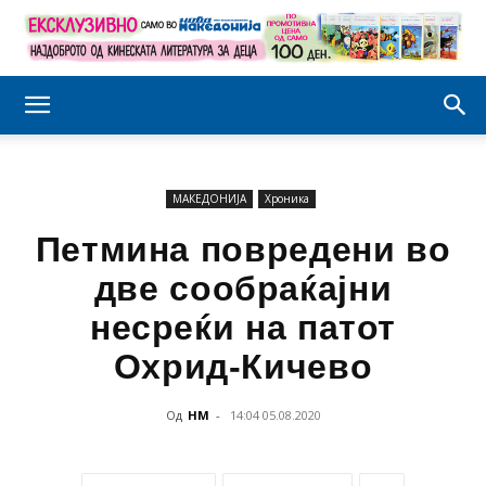
МАКЕДОНИЈА
Хроника
Петмина повредени во
две сообраќајни
несреќи на патот
Охрид-Кичево
Од
НМ
-
14:04 05.08.2020