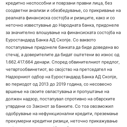
кредитно неспособни и поврзани правни лица, без
соодветни анализи и обезбедување, со прикривање на
реалната финансиска состојба и ризиците, како и со
неточно известување до Народната банка, придонеле
за значително влошување на финансиската состојба на
Еуростандард Банка АД Скопје. Со ваквото
постапување придонеле банката да биде доведена во
стечај, а доверителите да бидат оштетени во износ од
1.662.417.664 денари. Според обвинителниот предлог,
четвртообвинетиот, во својство на претседател на
Надзорниот одбор на Еуростандард Банка АД Скопје,
во периодот од 2013 до 2019 година, со несовесно
вршење на своите овластувања и пропуштање на
должен надзор, постапувал спротивно на обврските
утврдени со Законот за банките. Со тоа овозможил
одобрување на нефункционални кредити, преземање
прекумерни кредитни ризици, неточно прикажување