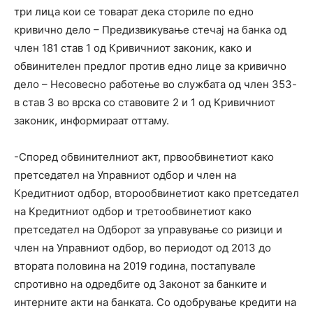
три лица кои се товарат дека сториле по едно
кривично дело – Предизвикување стечај на банка од
член 181 став 1 од Кривичниот законик, како и
обвинителен предлог против едно лице за кривично
дело – Несовесно работење во службата од член 353-
в став 3 во врска со ставовите 2 и 1 од Кривичниот
законик, информираат оттаму.
-Според обвинителниот акт, првообвинетиот како
претседател на Управниот одбор и член на
Кредитниот одбор, второобвинетиот како претседател
на Кредитниот одбор и третообвинетиот како
претседател на Одборот за управување со ризици и
член на Управниот одбор, во периодот од 2013 до
втората половина на 2019 година, постапувале
спротивно на одредбите од Законот за банките и
интерните акти на банката. Со одобрување кредити на