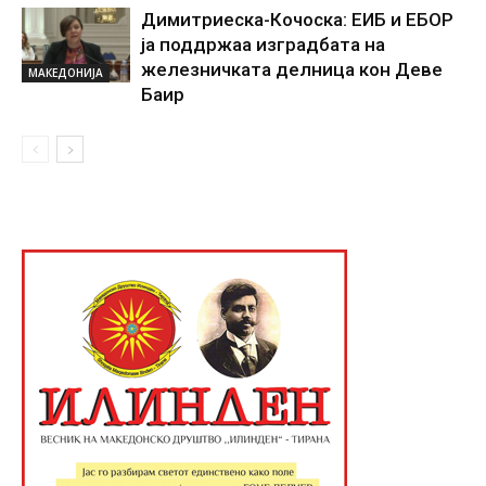
Димитриеска-Кочоска: ЕИБ и ЕБОР
ја поддржаа изградбата на
железничката делница кон Деве
МАКЕДОНИЈА
Баир