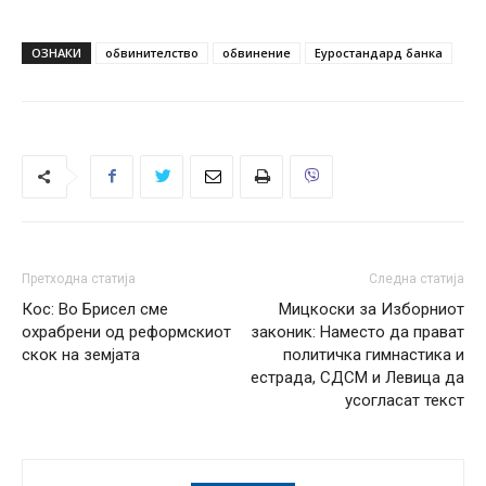
ОЗНАКИ
обвинителство
обвинение
Еуростандард банка
Претходна статија
Следна статија
Кос: Во Брисел сме
Мицкоски за Изборниот
охрабрени од реформскиот
законик: Наместо да прават
скок на земјата
политичка гимнастика и
естрада, СДСМ и Левица да
усогласат текст