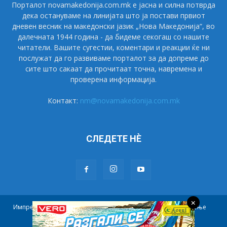
Порталот novamakedonija.com.mk е јасна и силна потврда
дека остануваме на линијата што ја постави првиот
дневен весник на македонски јазик „Нова Македонија“, во
далечната 1944 година - да бидеме секогаш со нашите
читатели. Вашите сугестии, коментари и реакции ќе ни
послужат да го развиваме порталот за да допреме до
сите што сакаат да прочитаат точна, навремена и
проверена информација.
Контакт:
nm@novamakedonija.com.mk
СЛЕДЕТЕ НÈ
×
Импресум
Маркетинг
Претплата
Правила на користење
Контакт