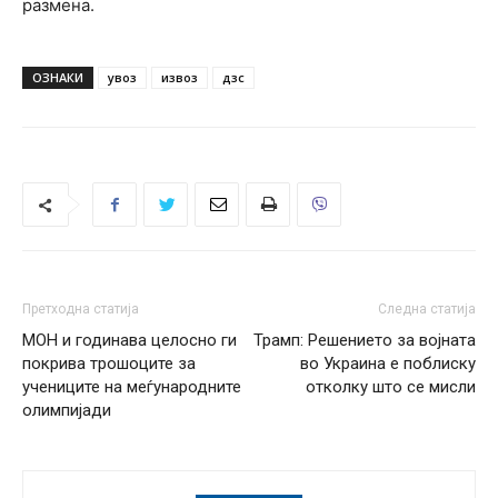
размена.
ОЗНАКИ
увоз
извоз
дзс
Претходна статија
Следна статија
МОН и годинава целосно ги
Трамп: Решението за војната
покрива трошоците за
во Украина е поблиску
учениците на меѓународните
отколку што се мисли
олимпијади