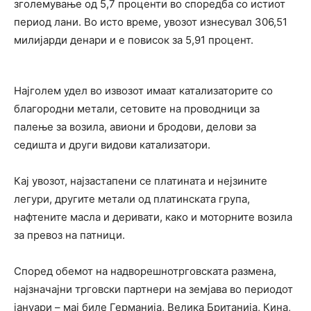
зголемување од 5,7 проценти во споредба со истиот
период лани. Во исто време, увозот изнесувал 306,51
милијарди денари и е повисок за 5,91 процент.
Најголем удел во извозот имаат катализаторите со
благородни метали, сетовите на проводници за
палење за возила, авиони и бродови, делови за
седишта и други видови катализатори.
Кај увозот, најзастапени се платината и нејзините
легури, другите метали од платинската група,
нафтените масла и деривати, како и моторните возила
за превоз на патници.
Според обемот на надворешнотрговската размена,
најзначајни трговски партнери на земјава во периодот
јануари – мај биле Германија, Велика Британија, Кина,