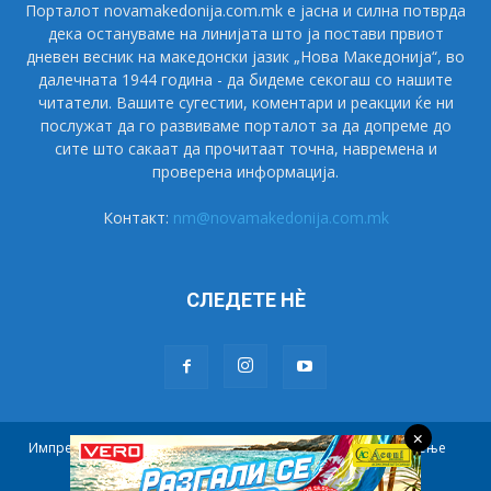
Порталот novamakedonija.com.mk е јасна и силна потврда
дека остануваме на линијата што ја постави првиот
дневен весник на македонски јазик „Нова Македонија“, во
далечната 1944 година - да бидеме секогаш со нашите
читатели. Вашите сугестии, коментари и реакции ќе ни
послужат да го развиваме порталот за да допреме до
сите што сакаат да прочитаат точна, навремена и
проверена информација.
Контакт:
nm@novamakedonija.com.mk
СЛЕДЕТЕ НÈ
×
Импресум
Маркетинг
Претплата
Правила на користење
Контакт