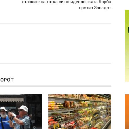
стапките на татка си во идеолошката борба
против Западот
ТОРОТ