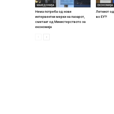
МАКЕДОНИЈА
ЕКОНОМИЈА
Нема потреба од нови
Летниот од
интервентни мерки на пазарот,
во ЕУ?!
сметаат од Министерството за
економија