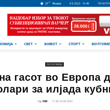
C
27
8.8.2026 - 10:48
ПЕЧАТЕН
Skopje
НОМИЈА
СВЕТ
ЖИВОТ
СПОРТ
МУЛТИМЕ
ЕКОНОМИЈА
на гасот во Европа 
олари за илјада куб
Од
НМ
-
11:40 22.08.2022