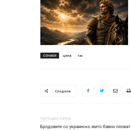
ОЗНАКИ
цена
гас
Сподели
Претходна статија
Бродовите со украинско жито бавно пловат