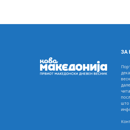
ЗА
Порт
дека
весн
дале
чита
посл
што 
инфо
Кон