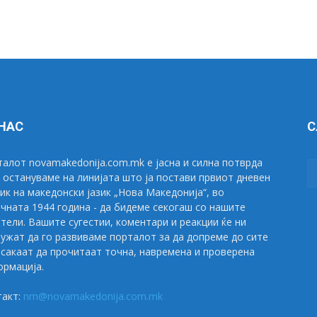
 НАС
С
алот novamakedonija.com.mk е јасна и силна потврда
 остануваме на линијата што ја постави првиот дневен
ик на македонски јазик „Нова Македонија“, во
чната 1944 година - да бидеме секогаш со нашите
тели. Вашите сугестии, коментари и реакции ќе ни
ужат да го развиваме порталот за да допреме до сите
сакаат да прочитаат точна, навремена и проверена
рмација.
такт:
nm@novamakedonija.com.mk