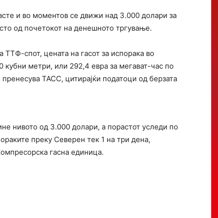
асте и во моментов се движи над 3.000 долари за
отсто од почетокот на денешното тргување.
 ТТФ-спот, цената на гасот за испорака во
0 кубни метри, или 292,4 евра за мегават-час по
, пренесува ТАСС, цитирајќи податоци од берзата
ине нивото од 3.000 долари, а порастот уследи по
ораките преку Северен тек 1 на три дена,
и компресорска гасна единица.