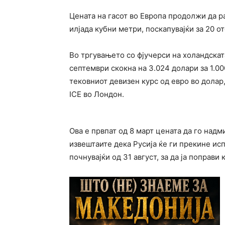
Цената на гасот во Европа продолжи да р
илјада кубни метри, поскапувајќи за 20 
Во тргувањето со фјучерси на холандската
септември скокна на 3.024 долари за 1.00
тековниот девизен курс од евро во долар
ICE во Лондон.
Ова е првпат од 8 март цената да го надм
извештаите дека Русија ќе ги прекине исп
почнувајќи од 31 август, за да ја поправ