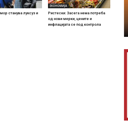
ЕКОНОМИЈА
мор станува луксуз и
Ристески: Засега нема потреба
од нови мерки, цените и
инфлацијата се под контрола