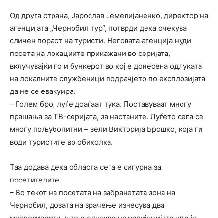
Од друга страна, Јарослав Јемелијаненко, директор на
агенцијата „Чернобил тур“, потврди дека очекува
сличен пораст на туристи. Неговата агенција нуди
посета на локациите прикажани во серијата,
вклучувајќи го и бункерот во кој е донесена одлуката
на локалните службеници подрачјето по експлозијата
да не се евакуира.
– Голем број луѓе доаѓаат тука. Поставуваат многу
прашања за ТВ-серијата, за настаните. Луѓето сега се
многу пољубопитни – вели Викторија Брошко, која ги
води туристите во обиколка.
Таа додава дека областа сега е сигурна за
посетителите.
– Во текот на посетата на забранетата зона на
Чернобил, дозата на зрачење изнесува два
микросиверти, што е еднакво на радијацијата што ја