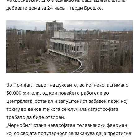
добивате дома за 24 часа – тврди Брошко.
Во Припјат, градот на духовите, во кој некогаш имало
50.000 жители, од кои повеќето работеле во
централата, останал и запуштениот забавен парк, кој
токму во деновите кога се случила катастрофата
требало да биде отворен.
„Чернобил“ стана неверојатен телевизиски феномен,
кој со својата популарност се заканува да ја престигне