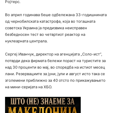
Ројтерс.
Во април годинава беше одбележана 33-годишнината
од чернобилската катастрофа, која во тогашната
советска Украина ја предизвика неисправен
безбедносен тест во четвртиот реактор на
нуклеарната централа.
Сергеј Иванчук, директор на агенцијата „Соло-ист“,
потврди дека фирмата бележи пораст на туристите за
над 30 проценти во мај, во споредба на истиот месец
лани. Резервациите за јуни, јули и август исто така се
зголемени приближно за 40 отсто по прикажувањето
на мини-серијата на ХБО.