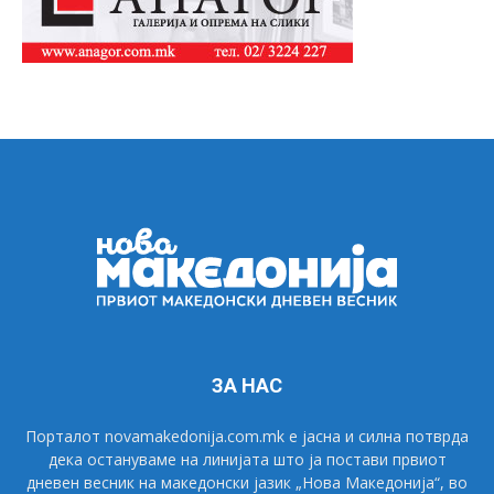
ЗА НАС
Порталот novamakedonija.com.mk е јасна и силна потврда
дека остануваме на линијата што ја постави првиот
дневен весник на македонски јазик „Нова Македонија“, во