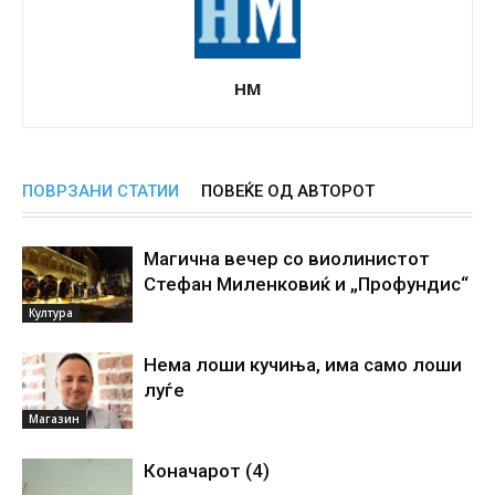
НМ
ПОВРЗАНИ СТАТИИ
ПОВЕЌЕ ОД АВТОРОТ
Магична вечер со виолинистот
Стефан Миленковиќ и „Профундис“
Култура
Нема лоши кучиња, има само лоши
луѓе
Магазин
Коначарот (4)