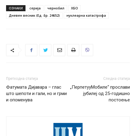
ОЗНАКИ
серија
чернобил
ХБО
Дневен весник (Ед. бр. 24652)
нуклеарна катастрофа
Претходна статија
Следна статија
Фатумата Дијавара – глас
„ПерпетууМобиле“ прослави
што шепоти и гали, но и грми
јубилеј од 25-годишно
и опоменува
постоење