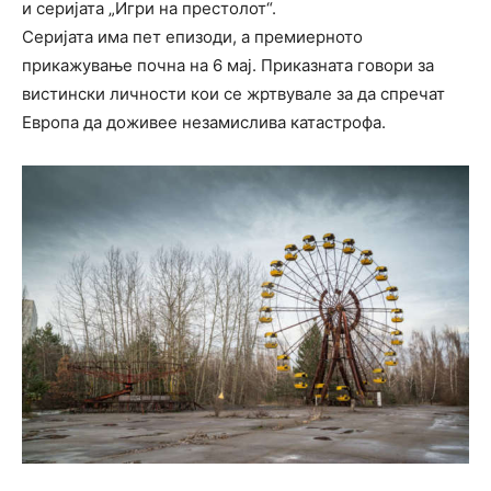
и серијата „Игри на престолот“.
Серијата има пет епизоди, а премиерното
прикажување почна на 6 мај. Приказната говори за
вистински личности кои се жртвувале за да спречат
Европа да доживее незамислива катастрофа.