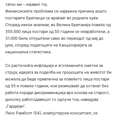
татко ми – изјавил тој.
Финансиските проблеми се најважна причина зошто
постарите Британци се враќаат во родните куќи.
Според некои анализи, во Велика Британија повеќе од
355.000 лица постари од 50 години се невработени, а
31.000 биле отпуштени само во периодот од мај до
јули, според податоците на Канцеларијата за
национална статистика.
Со растечката инфлација и зголемените сметки за
струја, идејата за поделба на трошоците на животот би
можела да биде привлечна за повеќето лица постари
од 55 и повеќе години, кои ризикуваат да останат без
работа поради дискриминација врз основа на старост,
доколку работодавецот го одлучи тоа, наведува
„Гардијан“.
Ленс Рамболт (54), компјутерски консултант, се