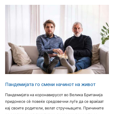
Пандемијата го смени начинот на живот
Пандемијата на коронавирусот во Велика Британија
придонесе сѐ повеќе средовечни луѓе да се враќаат
кај своите родители, велат стручњаците. Причините