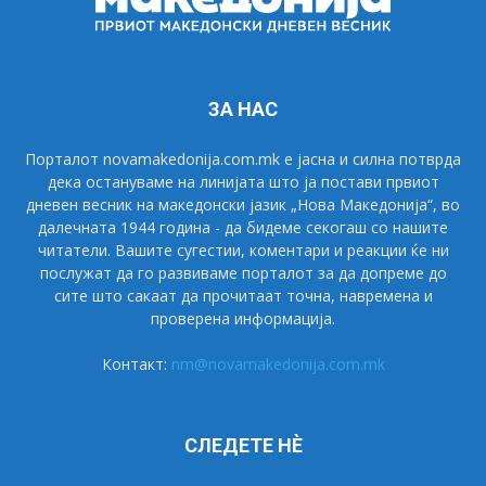
ЗА НАС
Порталот novamakedonija.com.mk е јасна и силна потврда
дека остануваме на линијата што ја постави првиот
дневен весник на македонски јазик „Нова Македонија“, во
далечната 1944 година - да бидеме секогаш со нашите
читатели. Вашите сугестии, коментари и реакции ќе ни
послужат да го развиваме порталот за да допреме до
сите што сакаат да прочитаат точна, навремена и
проверена информација.
Контакт:
nm@novamakedonija.com.mk
СЛЕДЕТЕ НÈ