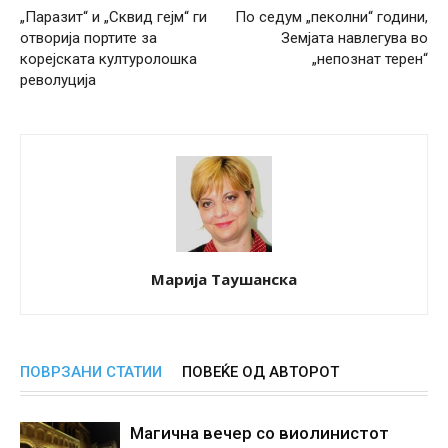
„Паразит“ и „Сквид гејм“ ги
По седум „пеколни“ години,
отворија портите за
Земјата навлегува во
корејската културолошка
„непознат терен“
револуција
Марија Таушанска
ПОВРЗАНИ СТАТИИ
ПОВЕЌЕ ОД АВТОРОТ
Магична вечер со виолинистот