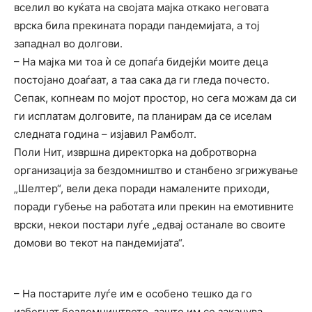
вселил во куќата на својата мајка откако неговата
врска била прекината поради пандемијата, а тој
западнал во долгови.
– На мајка ми тоа ѝ се допаѓа бидејќи моите деца
постојано доаѓаат, а таа сака да ги гледа почесто.
Сепак, копнеам по мојот простор, но сега можам да си
ги исплатам долговите, па планирам да се иселам
следната година – изјавил Рамболт.
Поли Нит, извршна директорка на добротворна
организација за бездомништво и станбено згрижување
„Шелтер“, вели дека поради намалените приходи,
поради губење на работата или прекин на емотивните
врски, некои постари луѓе „едвај останале во своите
домови во текот на пандемијата“.
– На постарите луѓе им е особено тешко да го
избегнат бездомништвото, зашто им се заканува