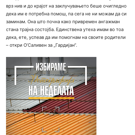
врз нив и до крајот на заклучувањето беше очигледно
дека им е потребна помош, па сега не ни можам да си
заминам. Она што почна како привремен ангажман
стана трајна состојба. Единствена утеха имам во тоа
дека, ете, успеав да им помогнам на своите родители
– откри О’Саливен за „Гардијан“.