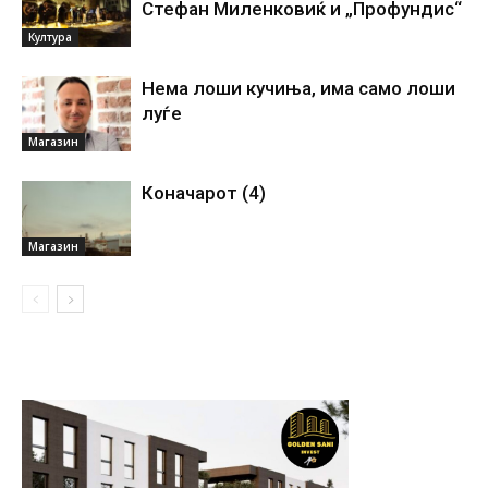
Стефан Миленковиќ и „Профундис“
Култура
Нема лоши кучиња, има само лоши
луѓе
Магазин
Коначарот (4)
Магазин