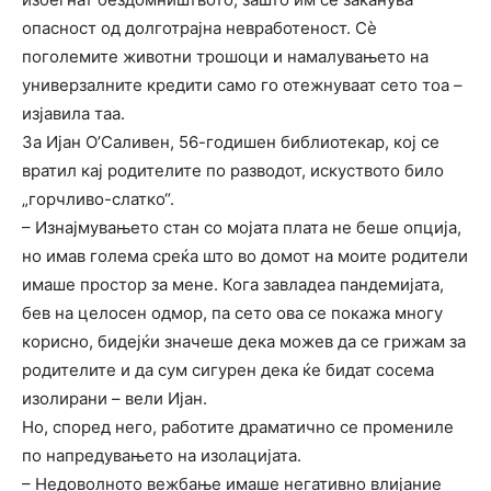
опасност од долготрајна невработеност. Сѐ
поголемите животни трошоци и намалувањето на
универзалните кредити само го отежнуваат сето тоа –
изјавила таа.
За Ијан О’Саливен, 56-годишен библиотекар, кој се
вратил кај родителите по разводот, искуството било
„горчливо-слатко“.
– Изнајмувањето стан со мојата плата не беше опција,
но имав голема среќа што во домот на моите родители
имаше простор за мене. Кога завладеа пандемијата,
бев на целосен одмор, па сето ова се покажа многу
корисно, бидејќи значеше дека можев да се грижам за
родителите и да сум сигурен дека ќе бидат сосема
изолирани – вели Ијан.
Но, според него, работите драматично се промениле
по напредувањето на изолацијата.
– Недоволното вежбање имаше негативно влијание