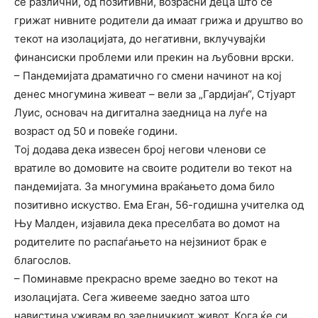
се различни, од позитивни, возрасни деца што се
грижат нивните родители да имаат грижа и друштво во
текот на изолацијата, до негативни, вклучувајќи
финансиски проблеми или прекин на љубовни врски.
– Пандемијата драматично го смени начинот на кој
денес многумина живеат – вели за „Гардијан“, Стјуарт
Луис, основач на дигитална заедница на луѓе на
возраст од 50 и повеќе години.
Тој додава дека извесен број негови членови се
вратиле во домовите на своите родители во текот на
пандемијата. За многумина враќањето дома било
позитивно искуство. Ема Еган, 56-годишна учителка од
Њу Малден, изјавила дека преселбата во домот на
родителите по распаѓањето на нејзиниот брак е
благослов.
– Поминавме прекрасно време заедно во текот на
изолацијата. Сега живееме заедно затоа што
навистина уживам во заедничкиот живот. Кога ќе си