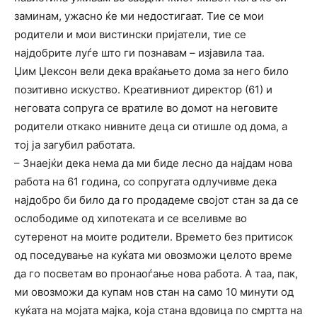
заминам, ужасно ќе ми недостигаат. Тие се мои
родители и мои вистински пријатели, тие се
најдобрите луѓе што ги познавам – изјавила таа.
Џим Џексон вели дека враќањето дома за него било
позитивно искуство. Креативниот директор (61) и
неговата сопруга се вратиле во домот на неговите
родители откако нивните деца си отишле од дома, а
тој ја загубил работата.
– Знаејќи дека нема да ми биде лесно да најдам нова
работа на 61 година, со сопругата одлучивме дека
најдобро би било да го продадеме својот стан за да се
ослободиме од хипотеката и се вселивме во
сутеренот на моите родители. Времето без притисок
од поседување на куќата ми овозможи целото време
да го посветам во пронаоѓање нова работа. А таа, пак,
ми овозможи да купам нов стан на само 10 минути од
куќата на мојата мајка, која стана вдовица по смртта на