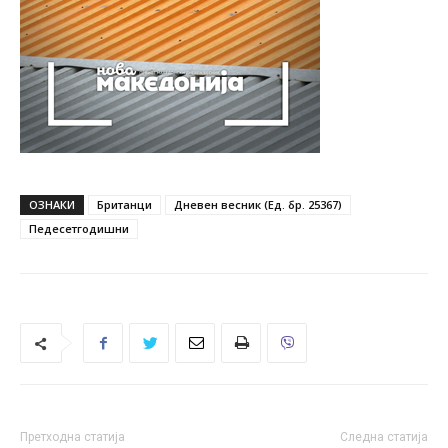
ОЗНАКИ
Британци
Дневен весник (Ед. бр. 25367)
Педесетгодишни
Претходна статија
Следна статија