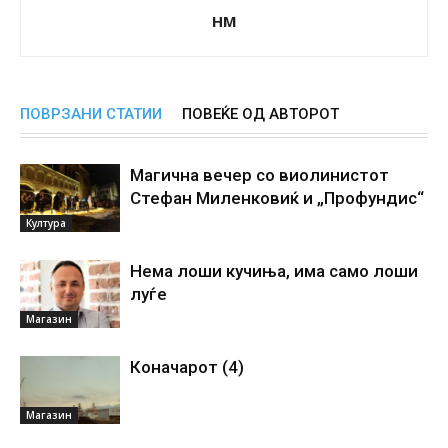
НМ
ПОВРЗАНИ СТАТИИ
ПОВЕЌЕ ОД АВТОРОТ
Магична вечер со виолинистот
Стефан Миленковиќ и „Профундис“
Култура
Нема лоши кучиња, има само лоши
луѓе
Магазин
Коначарот (4)
Магазин