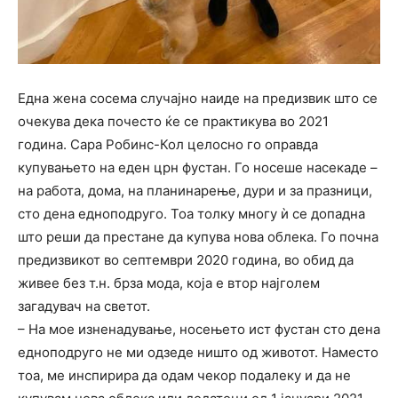
Една жена сосема случајно наиде на предизвик што се
очекува дека почесто ќе се практикува во 2021
година. Сара Робинс-Кол целосно го оправда
купувањето на еден црн фустан. Го носеше насекаде –
на работа, дома, на планинарење, дури и за празници,
сто дена едноподруго. Toa толку многу ѝ се допадна
што реши да престане да купува нова облека. Го почна
предизвикот во септември 2020 година, во обид да
живее без т.н. брза мода, која е втор најголем
загадувач на светот.
– На мое изненадување, носењето ист фустан сто дена
едноподруго не ми одзеде ништо од животот. Наместо
тоа, ме инспирира да одам чекор подалеку и да не