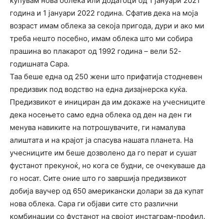
купувам нова облека или додатоци од 1 јануари 2021
година и 1 јануари 2022 година. Сфатив дека на моја
возраст имам облека за секоја пригода, дури и ако ми
треба нешто посебно, имам облека што ми собира
прашина во плакарот од 1992 година – вели 52-
годишната Сара.
Таа беше една од 250 жени што прифатија стодневен
предизвик под водство на една дизајнерска куќа.
Предизвикот е инициран да им докаже на учесниците
дека носењето само една облека од ден на ден ги
менува навиките на потрошувачите, ги намалува
алиштата и на крајот ја спасува нашата планета. На
учесниците им беше дозволено да го перат и сушат
фустанот прекуноќ, но кога се будни, се очекуваше да
го носат. Сите оние што го завршија предизвикот
добија ваучер од 650 американски долари за да купат
нова облека. Сара ги објави сите сто различни
комбинации со фустанот на својот инстаграм-профил.