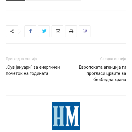
Претходна статија
Следна статија
„Сув јануари“ за енергичен
Европската агенција ги
почеток на годината
прогласи црвите за
безбедна храна