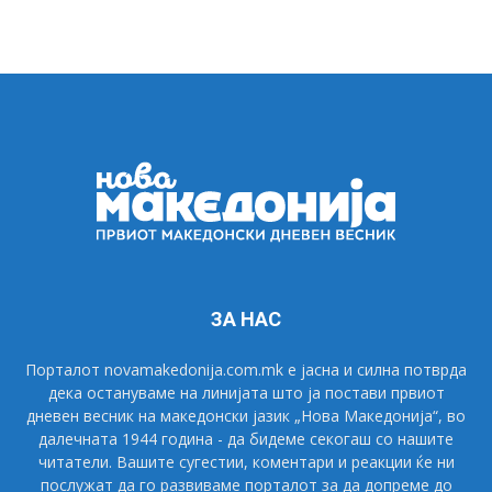
ЗА НАС
Порталот novamakedonija.com.mk е јасна и силна потврда
дека остануваме на линијата што ја постави првиот
дневен весник на македонски јазик „Нова Македонија“, во
далечната 1944 година - да бидеме секогаш со нашите
читатели. Вашите сугестии, коментари и реакции ќе ни
послужат да го развиваме порталот за да допреме до