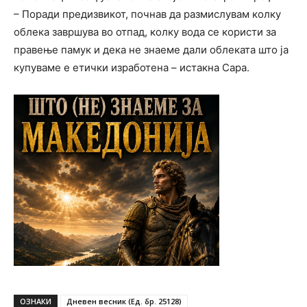
– Поради предизвикот, почнав да размислувам колку
облека завршува во отпад, колку вода се користи за
правење памук и дека не знаеме дали облеката што ја
купуваме е етички изработена – истакна Сара.
ОЗНАКИ
Дневен весник (Ед. бр. 25128)