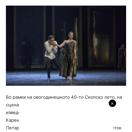
Во рамки на овогодинешното 40-то Скопско лето, на
×
сцената на Националната опера и балет ќе биде
изведена балетската претстава во два чина „Ана
Каренина“ со одбрана музика од рускиот великан
Петар Илич Чајковски, на 28 јуни (петок), со почеток