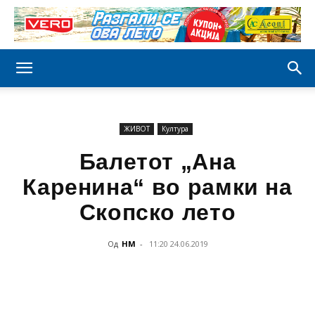
ЖИВОТ
Култура
Балетот „Ана
Каренина“ во рамки на
Скопско лето
Од
НМ
-
11:20 24.06.2019
Facebook
Twitter