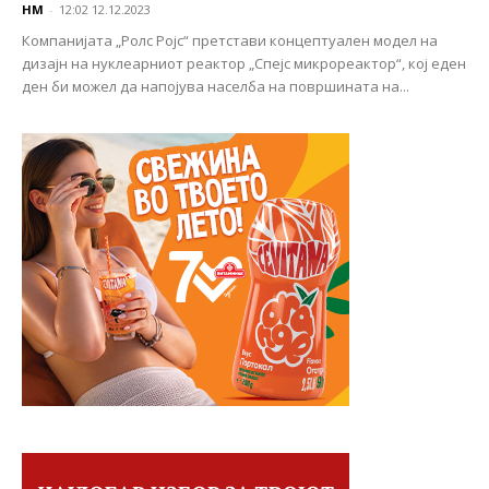
НМ
-
12:02 12.12.2023
Компанијата „Ролс Ројс“ претстави концептуален модел на
дизајн на нуклеарниот реактор „Спејс микрореактор“, кој еден
ден би можел да напојува населба на површината на...