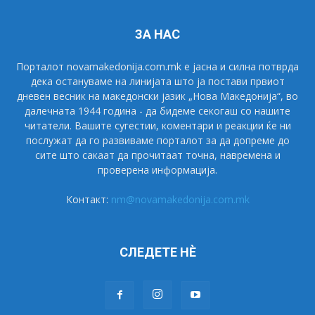
ЗА НАС
Порталот novamakedonija.com.mk е јасна и силна потврда
дека остануваме на линијата што ја постави првиот
дневен весник на македонски јазик „Нова Македонија“, во
далечната 1944 година - да бидеме секогаш со нашите
читатели. Вашите сугестии, коментари и реакции ќе ни
послужат да го развиваме порталот за да допреме до
сите што сакаат да прочитаат точна, навремена и
проверена информација.
Контакт:
nm@novamakedonija.com.mk
СЛЕДЕТЕ НÈ