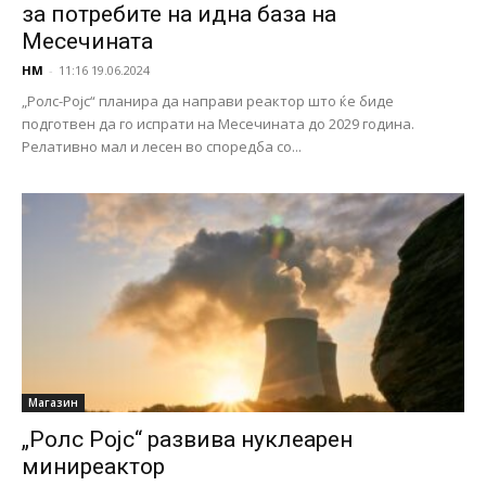
за потребите на идна база на
Месечината
НМ
-
11:16 19.06.2024
„Ролс-Ројс“ планира да направи реактор што ќе биде
подготвен да го испрати на Месечината до 2029 година.
Релативно мал и лесен во споредба со...
Магазин
„Ролс Ројс“ развива нуклеарен
миниреактор