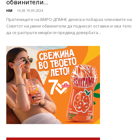
обвинители...
НМ
-
14:38 19.09.2024
Пратениците на ВМРО-ДПМНЕ денеска побараа членовите на
Советот на јавни обвинители да поднесат оставки и ова тело
да се распушти имајќи ги предвид довербата...