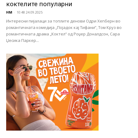
коктелите популарни
НМ
-
10:48 24.09.2025
Интересни пијалаци за топлите денови Одри Хепберн во
романтичната комедија „Појадок кај Тифани“, Том Круз во
романтичната драма „Коктел“ од Роџер Доналдсон, Сара
Џесика Паркер...