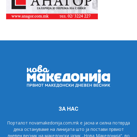
ЗА НАС
Порталот novamakedonija.com.mk е јасна и силна потврда
дека остануваме на линијата што ја постави првиот
дневен весник на македонски јазик „Нова Македонија“, во