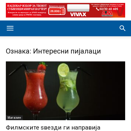
Ознака: Интересни пијалаци
Магазин
Филмските ѕвезди ги направија