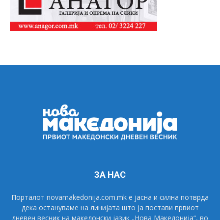
ЗА НАС
Порталот novamakedonija.com.mk е јасна и силна потврда
дека остануваме на линијата што ја постави првиот
дневен весник на македонски јазик „Нова Македонија“, во