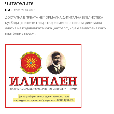
читателите
НМ
-
12:00 29.04.2025
ДОСТАПНА Е ПРВАТА НЕФОРМАЛНА ДИГИТАЛНА БИБЛИОТЕКА
Букбади (книжевен пријател) е името на новата дигитална
алатка на издавачката куќа „Антолог“, која е замислена како
платформа преку...