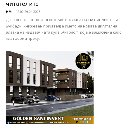
читателите
НМ
-
12:00 29.04.2025
ДОСТАПНА Е ПРВАТА НЕФОРМАЛНА ДИГИТАЛНА БИБЛИОТЕКА
Букбади (книжевен пријател) е името на новата дигитална
алатка на издавачката куќа „Антолог“, која е замислена како
платформа преку...