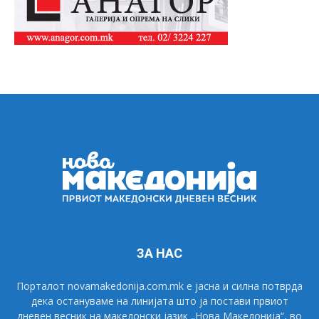
ЗА НАС
Порталот novamakedonija.com.mk е јасна и силна потврда
дека остануваме на линијата што ја постави првиот
дневен весник на македонски јазик „Нова Македонија“, во