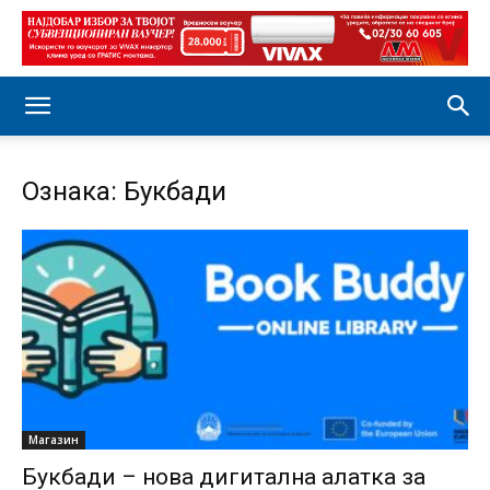
Ознака: Букбади
Магазин
Букбади – нова дигитална алатка за