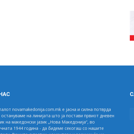
 НАС
С
алот novamakedonija.com.mk е јасна и силна потврда
 остануваме на линијата што ја постави првиот дневен
ик на македонски јазик „Нова Македонија“, во
чната 1944 година - да бидеме секогаш со нашите