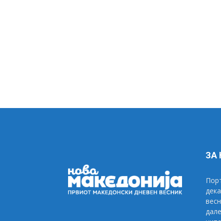
ЗА
Порт
дека
весн
дале