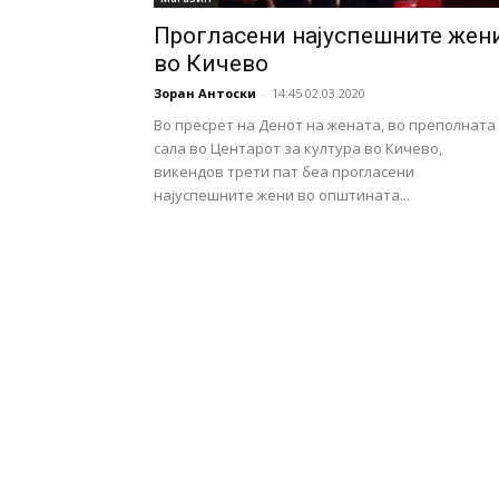
Прогласени најуспешните жен
во Кичево
Зоран Антоски
-
14:45 02.03.2020
Во пресрет на Денот на жената, во преполната
сала во Центарот за култура во Кичево,
викендов трети пат беа прогласени
најуспешните жени во општината...