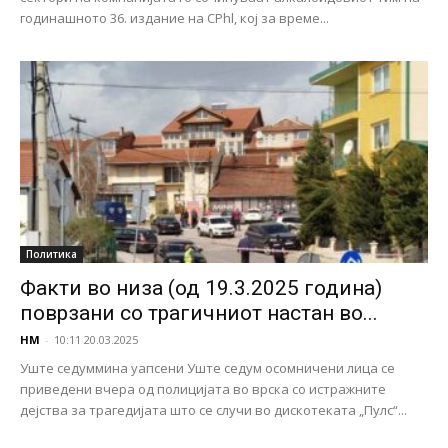
годинашното 36. издание на CPhl, кој за време...
Политика
Факти во низа (од 19.3.2025 година)
поврзани со трагичниот настан во...
НМ
-
10:11 20.03.2025
Уште седуммина уапсени Уште седум осомничени лица се
приведени вчера од полицијата во врска со истражните
дејства за трагедијата што се случи во дискотеката „Пулс“...