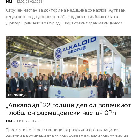
НМ
-
12:02 03.02.2026
Стручен настан за доктори на медицина со наслов „Аутизам
од дијагноза до достоинство“ се одржа во библиотеката
„Григор Прличев“ во Охрид. Овој акредитиран медицински...
ЕКОНОМИЈА
„Алкалоид“ 22 години дел од водечкиот
глобален фармацевтски настан CPhI
НМ
-
11:00 29.10.2025
Триесет и пет претставници од различни организациски
сектори на компанијата го сочинуваат алкалоидовиот тим на