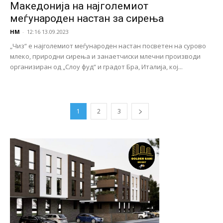
Македонија на најголемиот
меѓународен настан за сирења
НМ
-
12:16 13.09.2023
„Чиз“ е најголемиот меѓународен настан посветен на сурово
млеко, природни сирења и занаетчиски млечни производи
организиран од „Слоу фуд“ и градот Бра, Италија, кој...
1
2
3