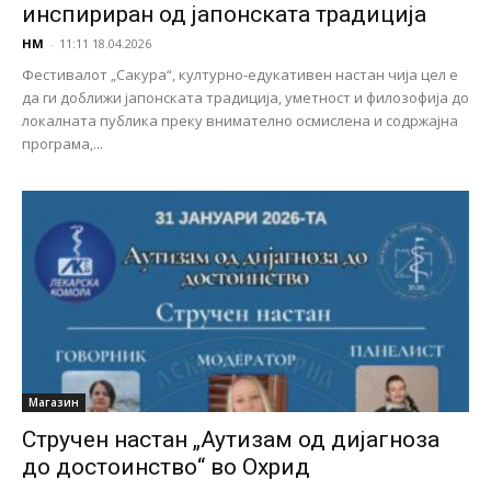
инспириран од јапонската традиција
НМ
-
11:11 18.04.2026
Фестивалот „Сакура“, културно-едукативен настан чија цел е
да ги доближи јапонската традиција, уметност и филозофија до
локалната публика преку внимателно осмислена и содржајна
програма,...
Магазин
Стручен настан „Аутизам од дијагноза
до достоинство“ во Охрид