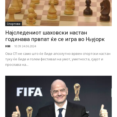
Спортови
Најследениот шаховски настан
годинава првпат ќе се игра во Њујорк
НМ
-
10:39 24.06.2024
Ова СП не само што ќе биде апсолутно врвен спортски настан
туку ќе биде и голем фестивал на умот, уметноста, сјајот и
прослава на...