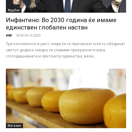
Фудбал
Инфантино: Во 2030 година ќе имаме
единствен глобален настан
НМ
-
10:00 06.10.2023
Три континенти и шест земји ќе го пречекаат и ќе го обединат
светот додека заедно ги славиме прекрасната игра,
стогодишнината и светските првенства, вели...
Магазин