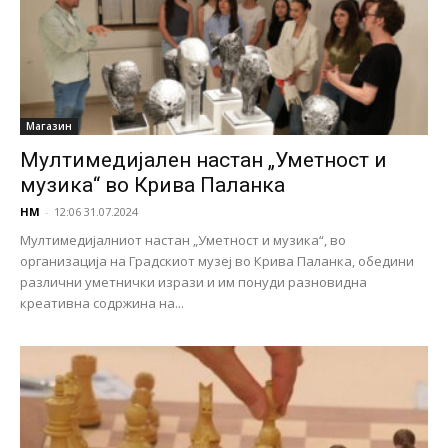
Магазин
Mултимедијален настан „Уметност и
музика“ во Крива Паланка
НМ
-
12:06 31.07.2024
Мултимедијалниот настан „Уметност и музика“, во
организација на Градскиот музеј во Крива Паланка, обедини
различни уметнички изрази и им понуди разновидна
креативна содржина на...