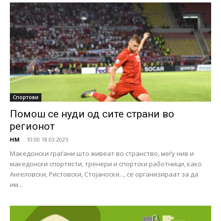
Спортови
Помош се нуди од сите страни во
регионот
НМ
-
10:00 18.03.2025
Македонски граѓани што живеат во странство, меѓу нив и
македонски спортисти, тренери и спортски работници, како
Ангеловски, Ристовски, Стојаноски..., се организираат за да
им...