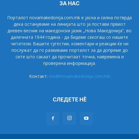
ЗА НАС
Порталот novamakedonija.com.mk е јасна и силна потврда
дека остануваме на линијата што ја постави првиот
дневен весник на македонски јазик „Нова Македонија“, во
далечната 1944 година - да бидеме секогаш со нашите
читатели. Вашите сугестии, коментари и реакции ќе ни
послужат да го развиваме порталот за да допреме до
сите што сакаат да прочитаат точна, навремена и
проверена информација.
Контакт:
nm@novamakedonija.com.mk
СЛЕДЕТЕ НÈ