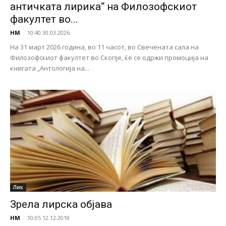
античката лирика“ на Филозофскиот
факултет во...
НМ
-
10:40 30.03.2026
На 31 март 2026 година, во 11 часот, во Свечената сала на
Филозофскиот факултет во Скопје, ќе се одржи промоција на
книгата „Антологија на...
Лик
Зрела лирска објава
НМ
-
10:05 12.12.2018