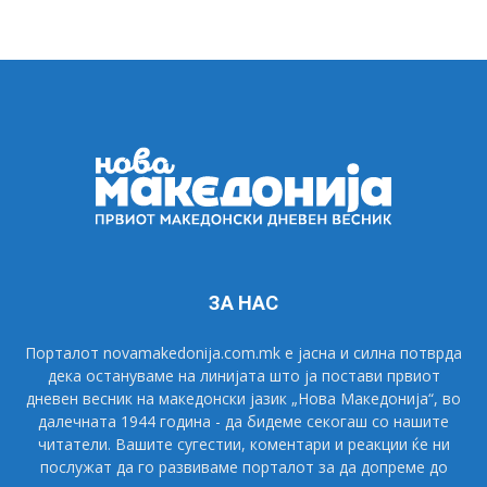
ЗА НАС
Порталот novamakedonija.com.mk е јасна и силна потврда
дека остануваме на линијата што ја постави првиот
дневен весник на македонски јазик „Нова Македонија“, во
далечната 1944 година - да бидеме секогаш со нашите
читатели. Вашите сугестии, коментари и реакции ќе ни
послужат да го развиваме порталот за да допреме до