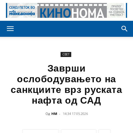
СВЕТ
Заврши
ослободувањето на
санкциите врз руската
нафта од САД
Од
НМ
-
14:34 17.05.2026