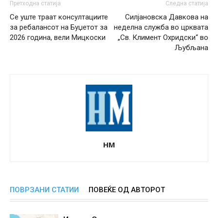
Претходна статија
Следна статија
Се уште траат консултациите
Силјановска Давкова на
за ребалансот на Буџетот за
неделна служба во црквата
2026 година, вели Мицкоски
„Св. Климент Охридски“ во
Љубљана
НМ
ПОВРЗАНИ СТАТИИ
ПОВЕЌЕ ОД АВТОРОТ