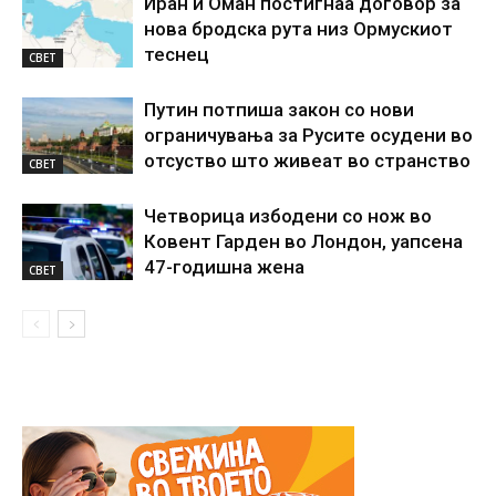
Иран и Оман постигнаа договор за
нова бродска рута низ Ормускиот
теснец
СВЕТ
Путин потпиша закон со нови
ограничувања за Русите осудени во
отсуство што живеат во странство
СВЕТ
Четворица избодени со нож во
Ковент Гарден во Лондон, уапсена
47-годишна жена
СВЕТ