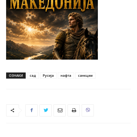
ОЗНАКИ
сад
Русија
нафта
санкции