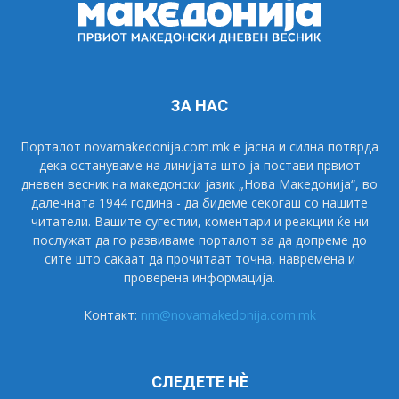
ЗА НАС
Порталот novamakedonija.com.mk е јасна и силна потврда
дека остануваме на линијата што ја постави првиот
дневен весник на македонски јазик „Нова Македонија“, во
далечната 1944 година - да бидеме секогаш со нашите
читатели. Вашите сугестии, коментари и реакции ќе ни
послужат да го развиваме порталот за да допреме до
сите што сакаат да прочитаат точна, навремена и
проверена информација.
Контакт:
nm@novamakedonija.com.mk
СЛЕДЕТЕ НÈ