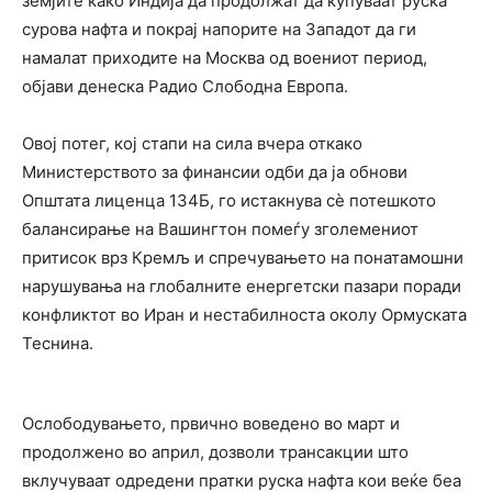
земјите како Индија да продолжат да купуваат руска
сурова нафта и покрај напорите на Западот да ги
намалат приходите на Москва од воениот период,
објави денеска Радио Слободна Европа.
Овој потег, кој стапи на сила вчера откако
Министерството за финансии одби да ја обнови
Општата лиценца 134Б, го истакнува сè потешкото
балансирање на Вашингтон помеѓу зголемениот
притисок врз Кремљ и спречувањето на понатамошни
нарушувања на глобалните енергетски пазари поради
конфликтот во Иран и нестабилноста околу Ормуската
Теснина.
Ослободувањето, првично воведено во март и
продолжено во април, дозволи трансакции што
вклучуваат одредени пратки руска нафта кои веќе беа