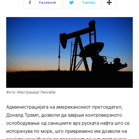
Facebook
Twitter
Фото: Илустрација/ Пиксабеј
Администрацијата на американскиот претседател,
Доналд Трамп, дозволи да заврши контроверзното
ослободување од санкциите врз руската нафта што се
испорачува по море, што привремено им дозволи на