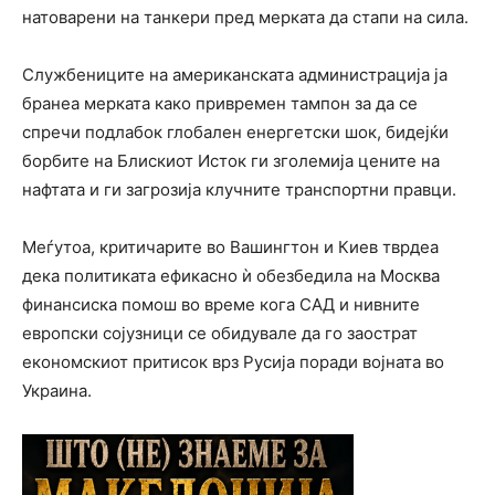
натоварени на танкери пред мерката да стапи на сила.
Службениците на американската администрација ја
бранеа мерката како привремен тампон за да се
спречи подлабок глобален енергетски шок, бидејќи
борбите на Блискиот Исток ги зголемија цените на
нафтата и ги загрозија клучните транспортни правци.
Меѓутоа, критичарите во Вашингтон и Киев тврдеа
дека политиката ефикасно ѝ обезбедила на Москва
финансиска помош во време кога САД и нивните
европски сојузници се обидувале да го заострат
економскиот притисок врз Русија поради војната во
Украина.