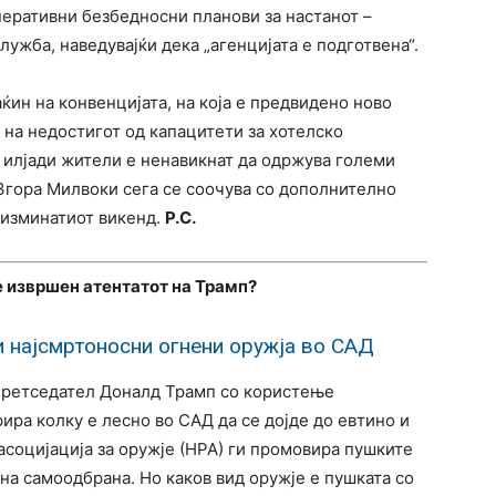
еративни безбедносни планови за настанот –
ужба, наведувајќи дека „агенцијата е подготвена“.
ин на конвенцијата, на која е предвидено ново
на недостигот од капацитети за хотелско
 илјади жители е ненавикнат да одржува големи
 Згора Милвоки сега се соочува со дополнително
 изминатиот викенд.
Р.С.
е извршен атентатот на Трамп?
и најсмртоносни огнени оружја во САД
претседател Доналд Трамп со користење
ра колку е лесно во САД да се дојде до евтино и
асоцијација за оружје (НРА) ги промовира пушките
на самоодбрана. Но каков вид оружје е пушката со