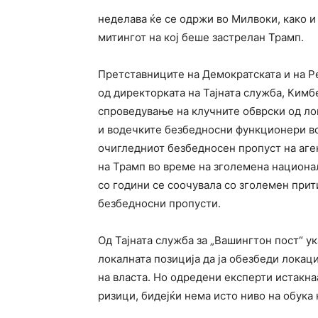
неделава ќе се одржи во Милвоки, како и
митингот на кој беше застрелан Трамп.
Претставниците на Демократската и на Р
од директорката на Тајната служба, Кимб
спроведување на клучните обврски од ло
и водечките безбедносни функционери во
очигледниот безбедносен пропуст на аге
на Трамп во време на зголемена национал
со години се соочувала со зголемен прит
безбедносни пропусти.
Од Тајната служба за „Вашингтон пост“ у
локалната позиција да ја обезбеди локац
на власта. Но одредени експерти истакна
ризици, бидејќи нема исто ниво на обука 