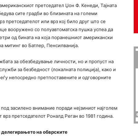
 американскиот претседател Џон Ф. Кенеди, Тајната
бедува сите градби во близината на големи
рз претседателот или врз кој било друг што се
 лице вооружено со полуавтоматска пушка успеа да
метри од бината на која поранешниот американски
а митинг во Батлер, Пенсилванија.
жбата за обезбедување личности, но и пропуст на
служби за безбедност (локалната полиција), како и
меѓу непосредно претпоставените и одговорните
ѓа под засилено внимание поради нејзиниот најголем
т врз претседателот Роналд Реган во 1981 година.
 делегирањето на обврските