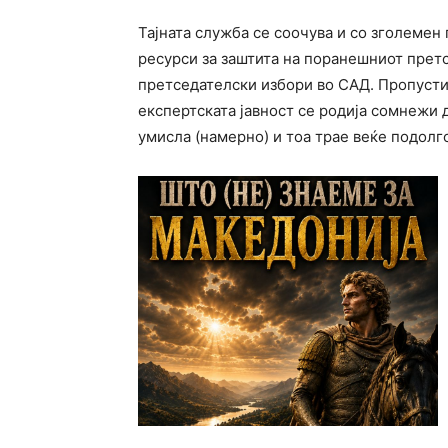
Тајната служба се соочува и со зголемен
ресурси за заштита на поранешниот претсе
претседателски избори во САД. Пропустит
експертската јавност се родија сомнежи 
умисла (намерно) и тоа трае веќе подолг