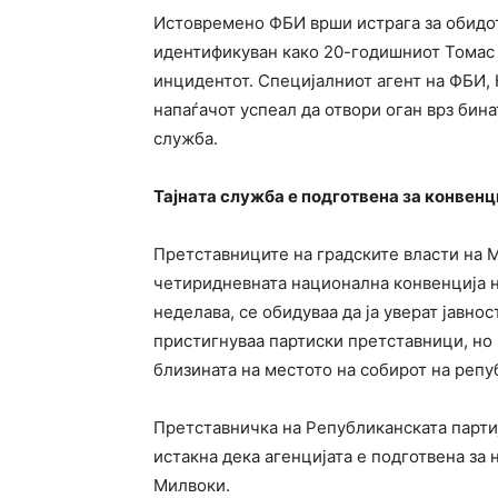
Истовремено ФБИ врши истрага за обидот 
идентификуван како 20-годишниот Томас М
инцидентот. Специјалниот агент на ФБИ, 
напаѓачот успеал да отвори оган врз бина
служба.
Тајната служба е подготвена за конвенц
Претставниците на градските власти на М
четиридневната национална конвенција на
неделава, се обидуваа да ја уверат јавно
пристигнуваа партиски претставници, но 
близината на местото на собирот на репу
Претставничка на Републиканската партиј
истакна дека агенцијата е подготвена за
Милвоки.