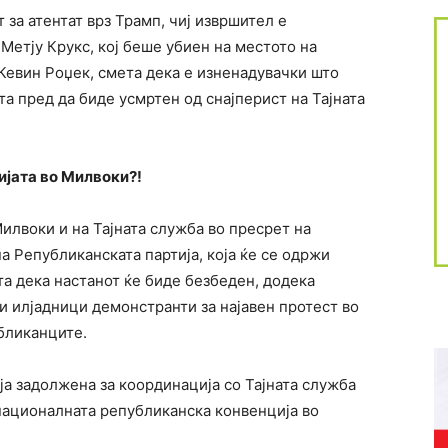
за атентат врз Трамп, чиј извршител е
етју Крукс, кој беше убиен на местото на
Кевин Роџек, смета дека е изненадувачки што
та пред да биде усмртен од снајперист на Тајната
ијата во Милвоки?!
илвоки и на Тајната служба во пресрет на
 Републиканската партија, која ќе се одржи
ста дека настанот ќе биде безбеден, додека
и илјадници демонстранти за најавен протест во
бликанците.
а задолжена за координација со Тајната служба
 националната републиканска конвенција во