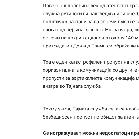
Повеќе од половина век од атентатот врз
служба рутински ги надгледува и ги обез
политички настани за да спречи пукање в
наоѓа под нејзина заштита. Но, завчера,
се качи на покрив оддалечен околу 140 
претседател Доналд Трамп се обраќаше н
Тоа е еден катастрофален пропуст на слу
хоризонталната комуникација со другите 
пропусти за вертикалната комуникација 
внатре во Тајната служба.
Токму затоа, Тајната служба сега се нао
безбедносен пропуст по обидот за атента
Се истражуваат можни недостатоци при