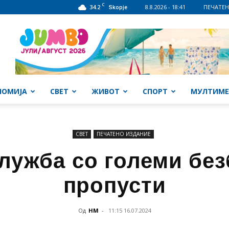
C
34.2
8.8.2026 - 18:41
ПЕЧАТЕН
Skopje
НОМИЈА
СВЕТ
ЖИВОТ
СПОРТ
МУЛТИМЕ
СВЕТ
ПЕЧАТЕНО ИЗДАНИЕ
служба со големи бе
пропусти
Од
НМ
-
11:15 16.07.2024