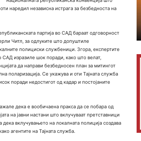
националната републиканска конвенција што
 оти наредил независна истрага за безбедноста на
епубликанската партија во САД бараат одговорност
ерли Читл, за одлуките што допуштиле
калните полициски службеници. Згора, експертите
 САД изразиле шок поради, како што велат,
нцијата да направи безбедносен план за митингот
на поларизација. Се укажува и оти Тајната служба
исок поради недостигот од кадар и постојаните
кажале дека е вообичаена пракса да се побара од
ијата на јавни настани што вклучуваат претставници
а дека вклучувањето на локалната полиција создава
како агентите на Тајната служба.