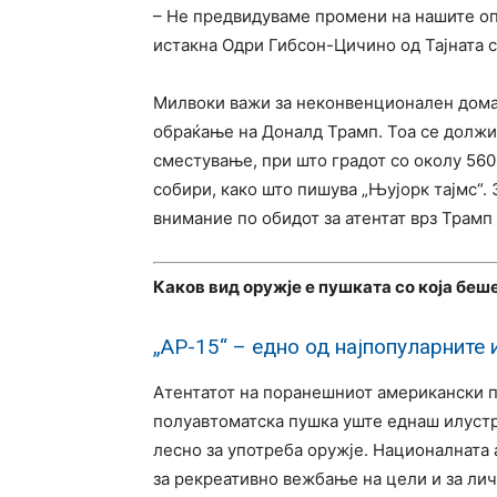
– Не предвидуваме промени на нашите оп
истакна Одри Гибсон-Цичино од Тајната сл
Милвоки важи за неконвенционален домаќ
обраќање на Доналд Трамп. Тоа се должи 
сместување, при што градот со околу 560
собири, како што пишува „Њујорк тајмс“.
внимание по обидот за атентат врз Трамп
Каков вид оружје е пушката со која беш
„АР-15“ – едно од најпопуларните 
Атентатот на поранешниот американски 
полуавтоматска пушка уште еднаш илустри
лесно за употреба оружје. Националната 
за рекреативно вежбање на цели и за лич