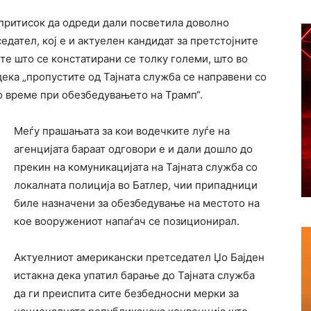
 притисок да одреди дали посветила доволно
дател, кој е и актуелен кандидат за претстојните
е што се констатирани се толку големи, што во
дека „пропустите од Тајната служба се направени со
о време при обезбедувањето на Трамп“.
Меѓу прашањата за кои водечките луѓе на
агенцијата бараат одговори е и дали дошло до
прекин на комуникацијата на Тајната служба со
локалната полиција во Батлер, чии припадници
биле назначени за обезбедување на местото на
кое вооружениот напаѓач се позиционирал.
Актуелниот американски претседател Џо Бајден
истакна дека упатил барање до Тајната служба
да ги преиспита сите безбедносни мерки за