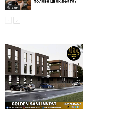
полева цвеќињата?
Магазин