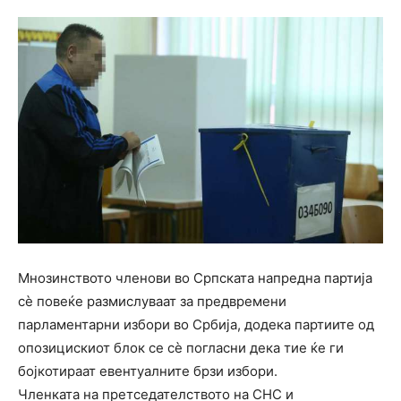
Мнозинството членови во Српската напредна партија
сѐ повеќе размислуваат за предвремени
парламентарни избори во Србија, додека партиите од
опозицискиот блок се сѐ погласни дека тие ќе ги
бојкотираат евентуалните брзи избори.
Членката на претседателството на СНС и