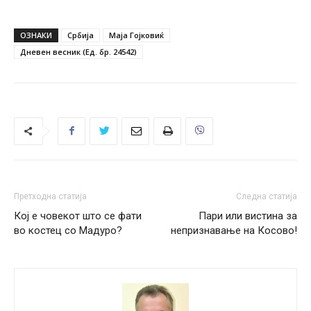
ОЗНАКИ
Србија
Маја Гојковиќ
Дневен весник (Ед. бр. 24542)
Претходна статија
Следна статија
Кој е човекот што се фати
Пари или вистина за
во костец со Мадуро?
непризнавање на Косово!