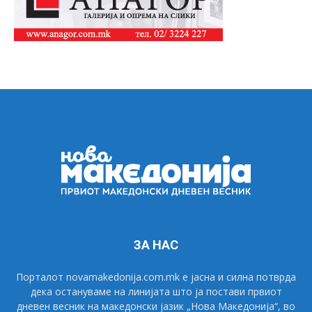
ЗА НАС
Порталот novamakedonija.com.mk е јасна и силна потврда
дека остануваме на линијата што ја постави првиот
дневен весник на македонски јазик „Нова Македонија“, во