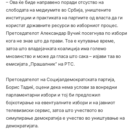
– Ова ќе биде направено поради отсуство на
слободата на медиумите во Србија, уништените
институции и практиката на партиите од власта да ги
користат државните ресурси во изборниот процес.
Претседателот Александар Вучиќ посегнува по избори
кога не знае што да прави. Тоа е купување време,
затоа што владејачката коалиција има големо
мнозинство и може да гласа што сака – изјави таа во
емисијата „Прашалник“ на РТС.
Претседателот на Социјалдемократската партија,
Борис Тадиќ, оцени дека нема услови за вонредни
парламентарни избори и тој би предложил
бојкотирање на евентуалните избори и на јавниот
телевизиски сервис, затоа што учеството во
симулирање демократија е учество во уништување на
демократијата.