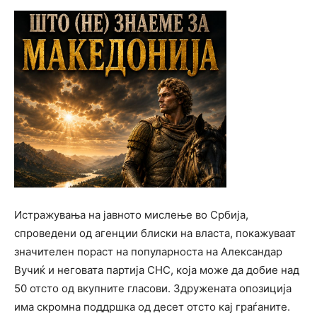
Истражувања на јавното мислење во Србија,
спроведени од агенции блиски на власта, покажуваат
значителен пораст на популарноста на Александар
Вучиќ и неговата партија СНС, која може да добие над
50 отсто од вкупните гласови. Здружената опозиција
има скромна поддршка од десет отсто кај граѓаните.