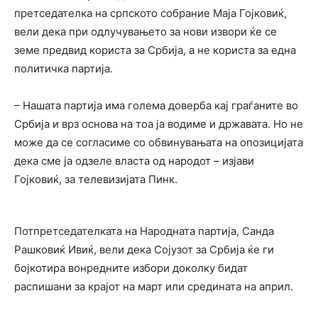
претседателка на српското собрание Маја Гојковиќ,
вели дека при одлучувањето за нови извори ќе се
земе предвид користа за Србија, а не користа за една
политичка партија.
– Нашата партија има голема доверба кај граѓаните во
Србија и врз основа на тоа ја водиме и државата. Но не
може да се согласиме со обвинувањата на опозицијата
дека сме ја одзеле власта од народот – изјави
Гојковиќ, за телевизијата Пинк.
Потпретседателката на Народната партија, Санда
Рашковиќ Ивиќ, вели дека Сојузот за Србија ќе ги
бојкотира вонредните избори доколку бидат
распишани за крајот на март или средината на април.