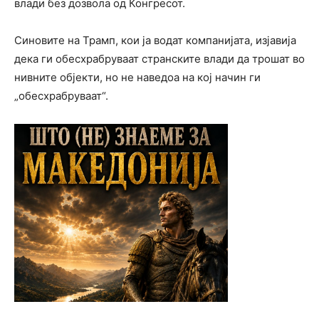
влади без дозвола од Конгресот.
Синовите на Трамп, кои ја водат компанијата, изјавија
дека ги обесхрабруваат странските влади да трошат во
нивните објекти, но не наведоа на кој начин ги
„обесхрабруваат“.