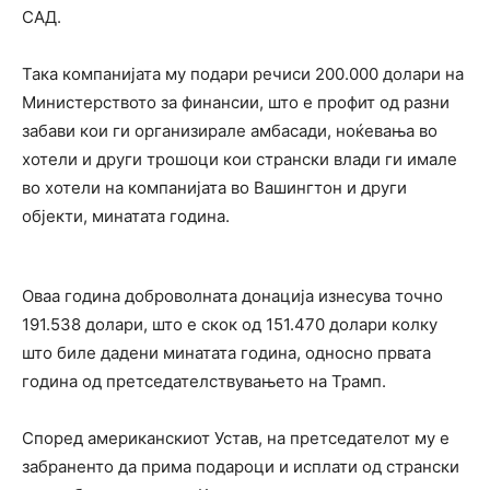
САД.
Така компанијата му подари речиси 200.000 долари на
Министерството за финансии, што е профит од разни
забави кои ги организирале амбасади, ноќевања во
хотели и други трошоци кои странски влади ги имале
во хотели на компанијата во Вашингтон и други
објекти, минатата година.
Оваа година доброволната донација изнесува точно
191.538 долари, што е скок од 151.470 долари колку
што биле дадени минатата година, односно првата
година од претседателствувањето на Трамп.
Според американскиот Устав, на претседателот му е
забраненто да прима подароци и исплати од странски