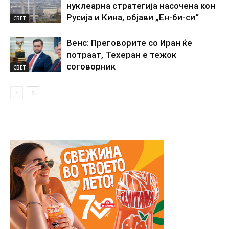
нуклеарна стратегија насочена кон
Русија и Кина, објави „Ен-би-си“
СВЕТ
Венс: Преговорите со Иран ќе
потраат, Техеран е тежок
соговорник
СВЕТ