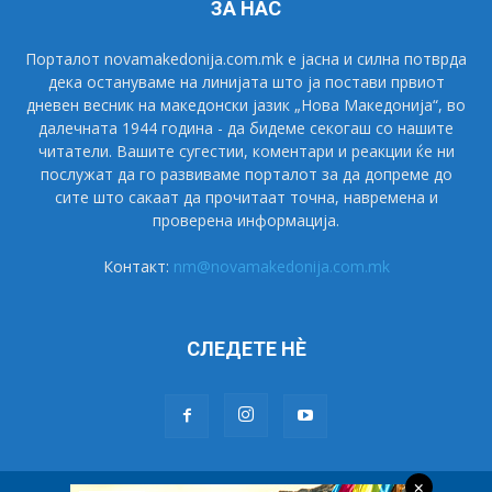
ЗА НАС
Порталот novamakedonija.com.mk е јасна и силна потврда
дека остануваме на линијата што ја постави првиот
дневен весник на македонски јазик „Нова Македонија“, во
далечната 1944 година - да бидеме секогаш со нашите
читатели. Вашите сугестии, коментари и реакции ќе ни
послужат да го развиваме порталот за да допреме до
сите што сакаат да прочитаат точна, навремена и
проверена информација.
Контакт:
nm@novamakedonija.com.mk
СЛЕДЕТЕ НÈ
×