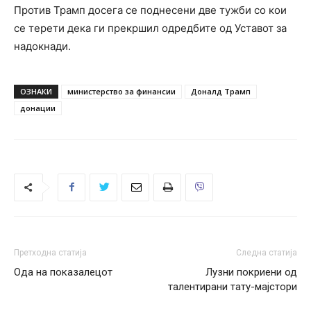
Против Трамп досега се поднесени две тужби со кои
се терети дека ги прекршил одредбите од Уставот за
надокнади.
ОЗНАКИ
министерство за финансии
Доналд Трамп
донации
Претходна статија
Следна статија
Ода на показалецот
Лузни покриени од
талентирани тату-мајстори