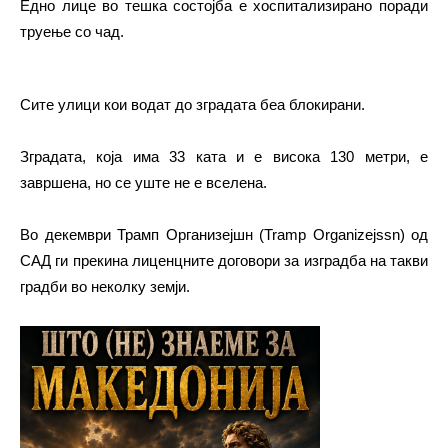
Едно лице во тешка состојба е хоспитализирано поради
труење со чад.
Сите улици кои водат до зградата беа блокирани.
Зградата, која има 33 ката и е висока 130 метри, е
завршена, но се уште не е вселена.
Во декември Трамп Организејшн (Tramp Organizejssn) од
САД ги прекина лиценцните договори за изградба на такви
градби во неколку земји.