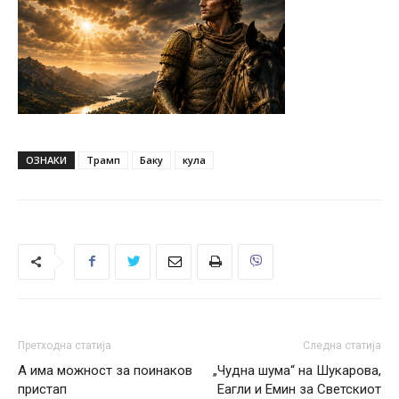
ОЗНАКИ
Трамп
Баку
кула
Претходна статија
Следна статија
А има можност за поинаков
„Чудна шума“ на Шукарова,
пристап
Еагли и Емин за Светскиот