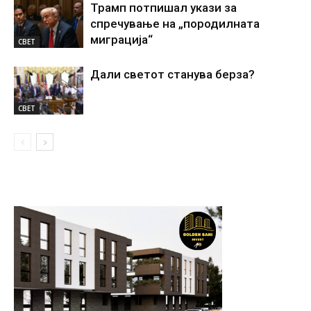
Трамп потпишал укази за
спречување на „породилната
миграција“
СВЕТ
Дали светот станува берза?
СВЕТ