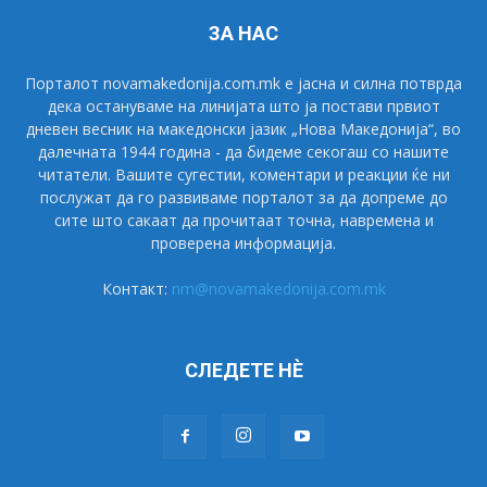
ЗА НАС
Порталот novamakedonija.com.mk е јасна и силна потврда
дека остануваме на линијата што ја постави првиот
дневен весник на македонски јазик „Нова Македонија“, во
далечната 1944 година - да бидеме секогаш со нашите
читатели. Вашите сугестии, коментари и реакции ќе ни
послужат да го развиваме порталот за да допреме до
сите што сакаат да прочитаат точна, навремена и
проверена информација.
Контакт:
nm@novamakedonija.com.mk
СЛЕДЕТЕ НÈ