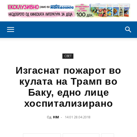
СВЕТ
Изгаснат пожарот во
кулата на Трамп во
Баку, едно лице
хоспитализирано
Од
НМ
-
14:01 28.04.2018