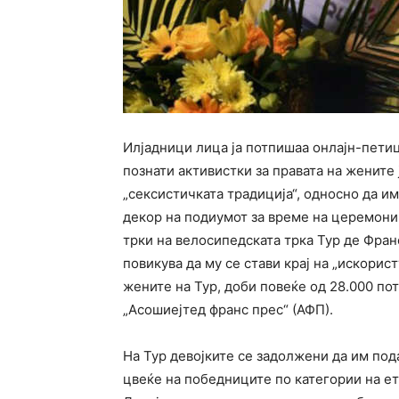
Илјадници лица ја потпишаа онлајн-петици
познати активистки за правата на жените 
„сексистичката традиција“, односно да им
декор на подиумот за време на церемони
трки на велосипедската трка Тур де Франс
повикува да му се стави крај на „искорис
жените на Тур, доби повеќе од 28.000 пот
„Асошиејтед франс прес“ (АФП).
На Тур девојките се задолжени да им под
цвеќе на победниците по категории на ет