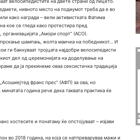
уваат велосипедистите на двете страни од лицето.
едмети, нивното место на подиумот треба да е во
 или како награди – вели активистката Фатима
на кое се гледа како протестира пред
, организацијата „Амори спорт“ (АСО).
, прскање шампањ, жолта маичка на победникот… И
ои ги бакнуваат тројцата најдобри велосипедисти
скиот дел од церемонијата на доделување на
ораме да ја прекинеме оваа сексистичка традиција
Асошиејтед франс прес“ (АФП) за ова, но
 минатата година рече дека таквата практика ќе
ранс хостесите и понатаму ќе опстојуваат – изјави
он во 2018 година, на која се натпреваруваа мажи и