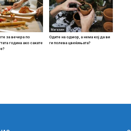
Магазин
ете за вечера по
Одите на одмор, а нема кој да ви
тата година ако сакате
ги полева цвеќињата?
те?