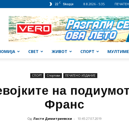
C
22
8.8.2026 - 5:35
ПЕЧАТЕН
Skopje
НОМИЈА
СВЕТ
ЖИВОТ
СПОРТ
МУЛТИМЕ
СПОРТ
Спортови
ПЕЧАТЕНО ИЗДАНИЕ
евојките на подиумот
Франс
Од
Ласте Димитриевски
-
10:45 27.07.2019