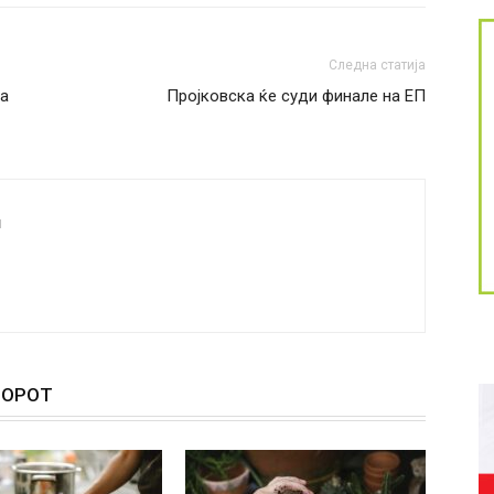
Следна статија
ва
Пројковска ќе суди финале на ЕП
и
ТОРОТ