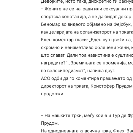
Девојките, исто така, дискретно ги бакн
– Жените не се награди или сексуални пр
спортска конотација, а не да бидат декор
Беномар во видеото објавено на Фејсбук, 
канцеларијата на организаторот на трката
Еден коментар гласи: „Еден куп цвеќиња
скромно и ненаметливо облечени жени, к
што слават. Дали тоа навистина е суштин
наградите?“ „Времињата се променија, м
во велосипедизмот“, напиша друг.
АСО одби да го коментира прашањето од „
директорот на трката, Кристофер Прудом,
продолжи.
– На машките трки, меѓу кои е и Тур де Ф
Прудом.
На еднодневната класична трка, Флех-Вал