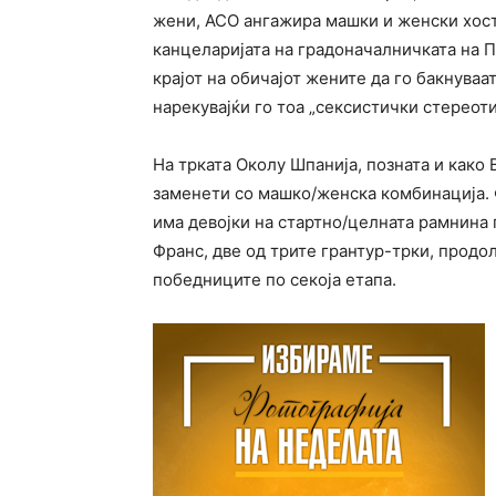
жени, АСО ангажира машки и женски хост
канцеларијата на градоначалничката на П
крајот на обичајот жените да го бакнуваа
нарекувајќи го тоа „сексистички стереоти
На трката Околу Шпанија, позната и како 
заменети со машко/женска комбинација. Ф
има девојки на стартно/целната рамнина п
Франс, две од трите грантур-трки, продо
победниците по секоја етапа.