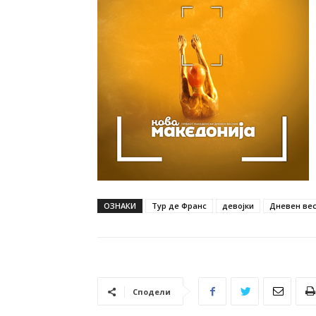
ОЗНАКИ
Тур де Франс
девојки
Дневен весн
Сподели