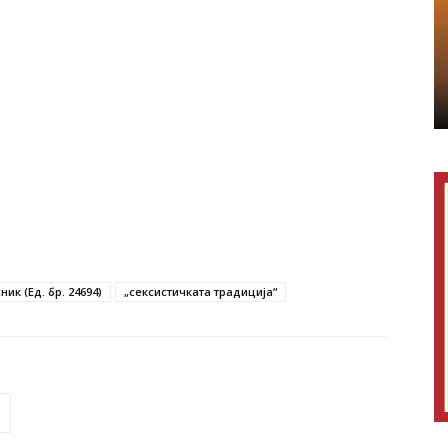
ик (Ед. бр. 24694)
„сексистичката традиција“