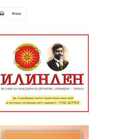
Print