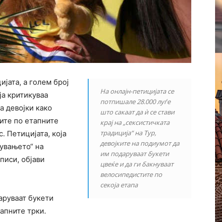
јата, а голем број
На онлајн-петицијата се
ја критикуваа
потпишале 28.000 луѓе
а девојки како
што сакаат да ѝ се стави
ите по етапните
крај на „сексистичката
традиција“ на Тур,
. Петицијата, која
девојките на подиумот да
тувањето“ на
им подаруваат букети
писи, објави
цвеќе и да ги бакнуваат
велосипедистите по
секоја етапа
аруваат букети
апните трки.