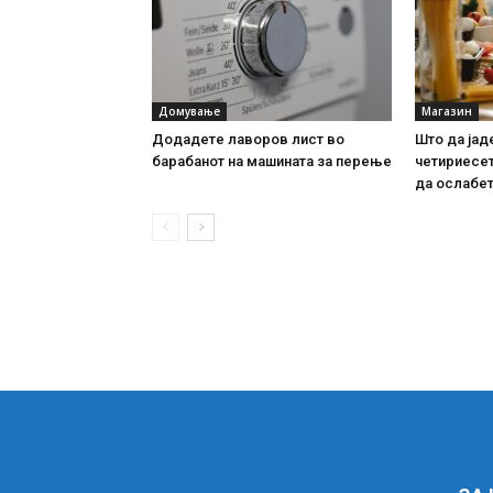
Домување
Магазин
Додадете лаворов лист во
Што да јад
барабанот на машината за перење
четириесет
да ослабе