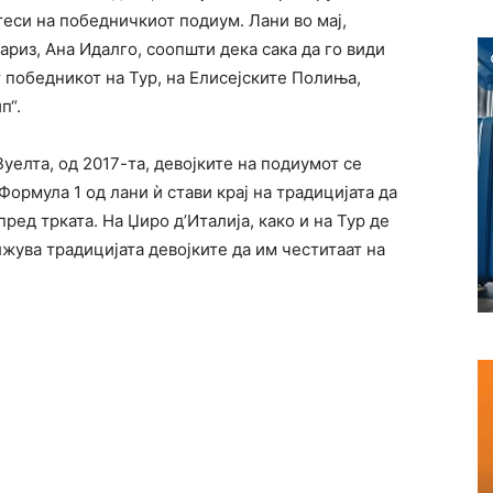
еси на победничкиот подиум. Лани во мај,
ариз, Ана Идалго, соопшти дека сака да го види
т победникот на Тур, на Елисејските Полиња,
п“.
Вуелта, од 2017-та, девојките на подиумот се
ормула 1 од лани ѝ стави крај на традицијата да
ред трката. На Џиро д’Италија, како и на Тур де
лжува традицијата девојките да им честитаат на