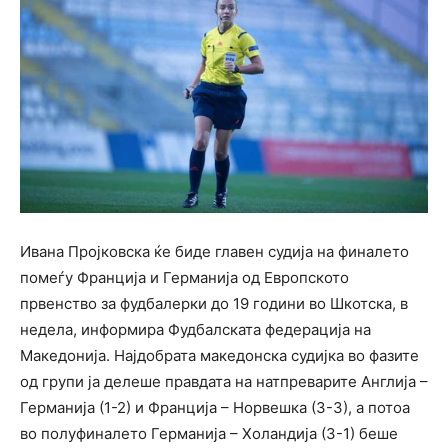
Ивана Пројковска ќе биде главен судија на финалето
помеѓу Франција и Германија од Европското
првенство за фудбалерки до 19 години во Шкотска, в
недела, информира Фудбалската федерација на
Македонија. Најдобрата македонска судијка во фазите
од групи ја делеше правдата на натпреварите Англија –
Германија (1-2) и Франција – Норвешка (3-3), а потоа
во полуфиналето Германија – Холандија (3-1) беше