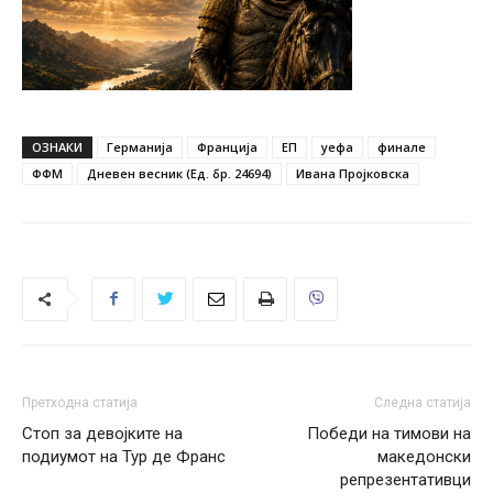
ОЗНАКИ
Германија
Франција
ЕП
уефа
финале
ФФМ
Дневен весник (Ед. бр. 24694)
Ивана Пројковска
Претходна статија
Следна статија
Стоп за девојките на
Победи на тимови на
подиумот на Тур де Франс
македонски
репрезентативци