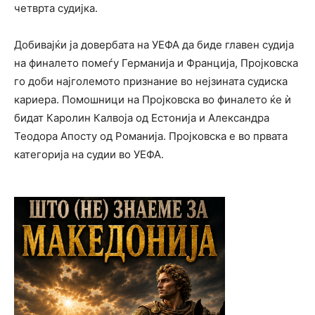
четврта судијка.
Добивајќи ја довербата на УЕФА да биде главен судија
на финалето помеѓу Германија и Франција, Пројковска
го доби најголемото признание во нејзината судиска
кариера. Помошници на Пројковска во финалето ќе ѝ
бидат Каролин Калвоја од Естонија и Александра
Теодора Апосту од Романија. Пројковска e во првата
категорија на судии во УЕФА.