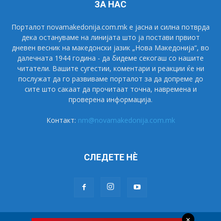
ЗА НАС
Порталот novamakedonija.com.mk е јасна и силна потврда
дека остануваме на линијата што ја постави првиот
дневен весник на македонски јазик „Нова Македонија“, во
далечната 1944 година - да бидеме секогаш со нашите
читатели. Вашите сугестии, коментари и реакции ќе ни
послужат да го развиваме порталот за да допреме до
сите што сакаат да прочитаат точна, навремена и
проверена информација.
Контакт:
nm@novamakedonija.com.mk
СЛЕДЕТЕ НÈ
×