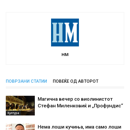
НМ
ПОВРЗАНИ СТАТИИ
ПОВЕЌЕ ОД АВТОРОТ
Магична вечер со виолинистот
Стефан Миленковиќ и „Профундис“
Култура
Нема лоши кучиња, има само лоши