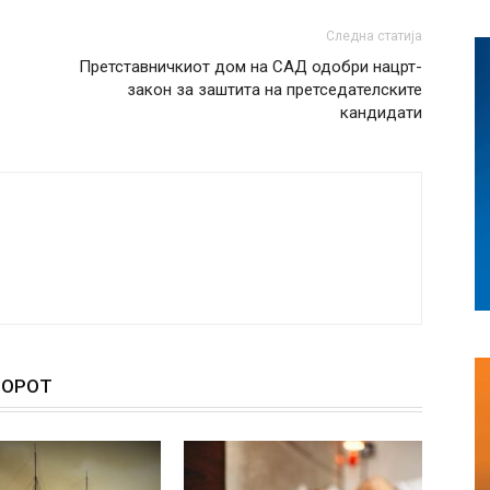
Следна статија
Претставничкиот дом на САД одобри нацрт-
закон за заштита на претседателските
кандидати
ТОРОТ