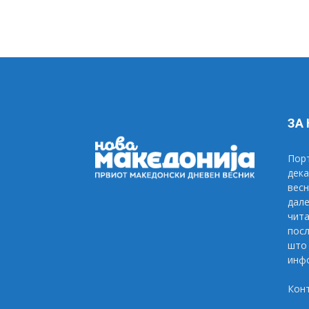
ЗА
Порт
дека
весн
дале
чита
посл
што 
инфо
Кон