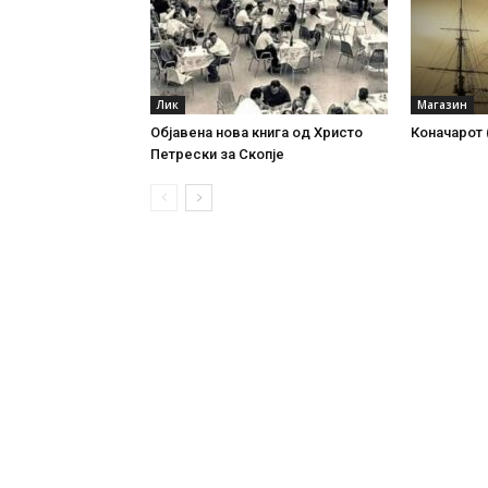
Лик
Магазин
Објавена нова книга од Христо
Коначарот 
Петрески за Скопје