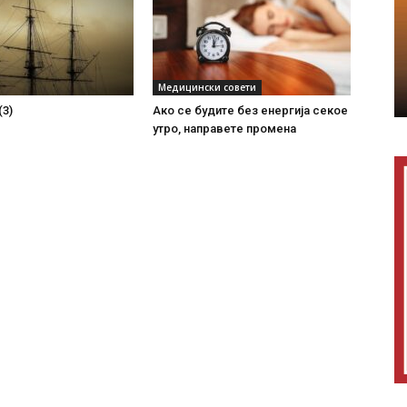
Медицински совети
(3)
Ако се будите без енергиjа секое
утро, направете промена