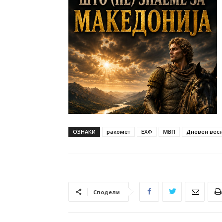
ОЗНАКИ
ракомет
ЕХФ
МВП
Дневен весни
Сподели