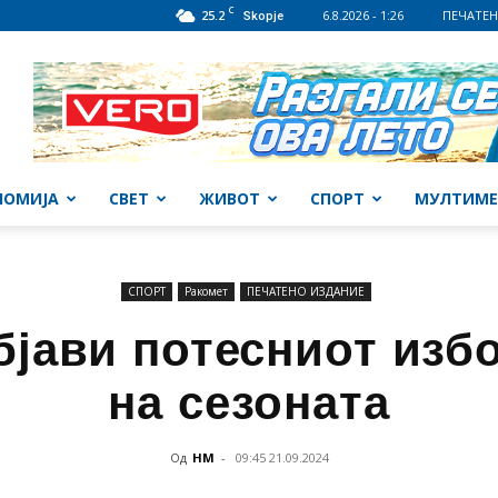
C
25.2
6.8.2026 - 1:26
ПЕЧАТЕН
Skopje
НОМИЈА
СВЕТ
ЖИВОТ
СПОРТ
МУЛТИМЕ
СПОРТ
Ракомет
ПЕЧАТЕНО ИЗДАНИЕ
бјави потесниот изб
на сезоната
Од
НМ
-
09:45 21.09.2024