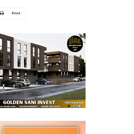
Print