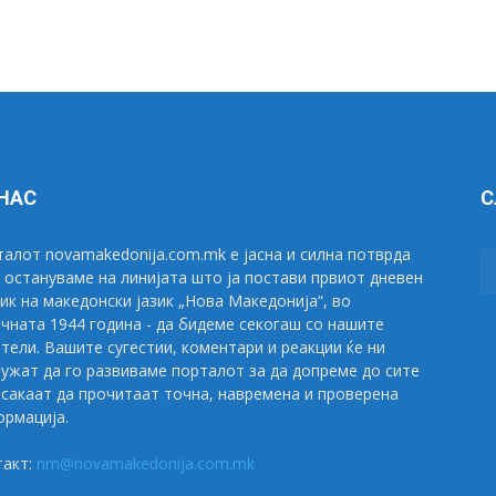
 НАС
С
алот novamakedonija.com.mk е јасна и силна потврда
 остануваме на линијата што ја постави првиот дневен
ик на македонски јазик „Нова Македонија“, во
чната 1944 година - да бидеме секогаш со нашите
тели. Вашите сугестии, коментари и реакции ќе ни
ужат да го развиваме порталот за да допреме до сите
сакаат да прочитаат точна, навремена и проверена
рмација.
такт:
nm@novamakedonija.com.mk