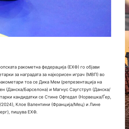
опската ракометна федерација (ЕХФ) го објави
тарки за наградата за најкорисен играч (МВП) во
ракометари тоа се Дика Мем (репрезентација на
ен (Данска/Барселона) и Магнус Саугструп (Данска/
етарки кандидатки се Стине Офтедал (Норвешка/Ѓер,
3/2024), Клое Валентини (Франција/Мец) и Лине
јерг), пишува ЕХФ.