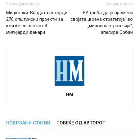
Претходна статија
Следна статија
Мицкоски: Владата потврди
ЕУ треба да ја промени
270 општински проекти за
својата „воена стратегија“ во
кои ќе се вложат 4
„мировна стратегија“,
милијарди денари
апелира Орбан
НМ
ПОВРЗАНИ СТАТИИ
ПОВЕЌЕ ОД АВТОРОТ