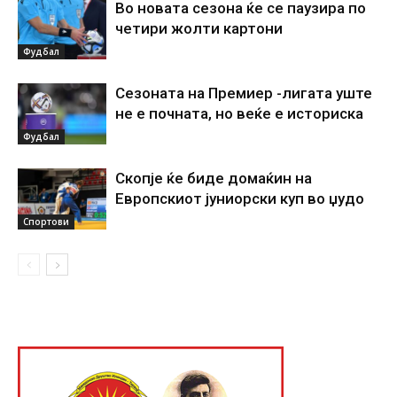
Во новата сезона ќе се паузира по
четири жолти картони
Фудбал
Сезоната на Премиер -лигата уште
не е почната, но веќе е историска
Фудбал
Скопје ќе биде домаќин на
Европскиот јуниорски куп во џудо
Спортови