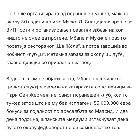
Сè беше организирано од поранешен модел, маж на
околу 30 години по име Марко Д. Специјализиран е за
ВИП гости и организирање приватни забави на кои
ништо не смее да протече. Мбапе и Мукиле прво го
посетија ресторанот „Ше Жоли“, а потоа завршија во
ноќниот клуб „В“. Интимна забава за околу 30 луѓе,
главно девојки со привлечен изглед.
Веднаш штом се објави веста, Мбапе посочи дека
целиот случај е измама на катарските сопственици на
Пари Сен Жермен, неговиот поранешен клуб, кои го
тужеа затоа што не му беа исплатени 55.000.000 евра
бонуси за лојалност по преселбата во Мадрид. И два
дена подоцна, шпанските медиуми истакнуваат дека
луѓето околу фудбалерот не се сомневаат во тоа.