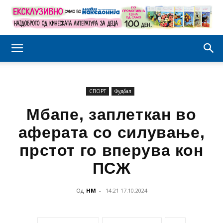
СПОРТ
Фудбал
Мбапе, заплеткан во
аферата со силување,
прстот го вперува кон
ПСЖ
Од
НМ
-
14:21 17.10.2024