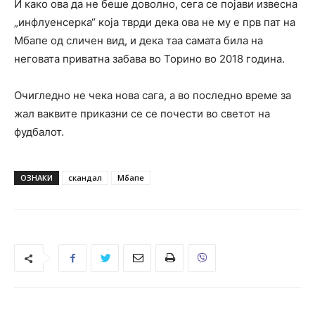
И како ова да не беше доволно, сега се појави извесна
„инфлуенсерка“ која тврди дека ова не му е прв пат на
Мбапе од сличен вид, и дека таа самата била на
неговата приватна забава во Торино во 2018 година.
Очигледно не чека нова сага, а во последно време за
жал ваквите приказни се се почести во светот на
фудбалот.
ОЗНАКИ
скандал
Мбапе