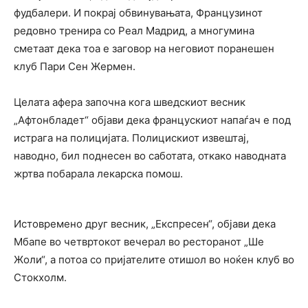
фудбалери. И покрај обвинувањата, Французинот
редовно тренира со Реал Мадрид, а многумина
сметаат дека тоа е заговор на неговиот поранешен
клуб Пари Сен Жермен.
Целата афера започна кога шведскиот весник
„Афтонбладет“ објави дека францускиот напаѓач е под
истрага на полицијата. Полицискиот извештај,
наводно, бил поднесен во саботата, откако наводната
жртва побарала лекарска помош.
Истовремено друг весник, „Експресен“, објави дека
Мбапе во четвртокот вечерал во ресторанот „Ше
Жоли“, а потоа со пријателите отишол во ноќен клуб во
Стокхолм.