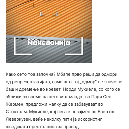
Како сето тоа започна? Мбапе прво реши да одмори
од репрезентацијата, само што тој „одмор“ не значеше
баш и дремење во кревет. Норди Мукиеле, со кого се
зближи за време на неговиот мандат во Пари Сен
Жермен, предложи малку да се забавуваат во
Стокхолм. Мукиеле, кој сега е позајмен во Баер од
Леверкузен, веќе неколку пати ја искористил
шведската престолнина за провод.