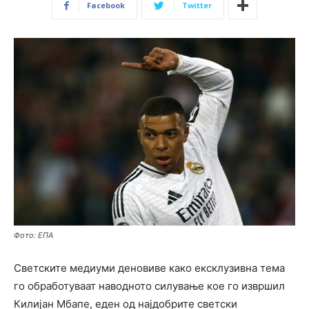
Facebook
Twitter
Фото: ЕПА
Светските медиуми деновиве како ексклузивна тема
го обработуваат наводното силување кое го извршил
Килијан Мбапе, еден од најдобрите светски