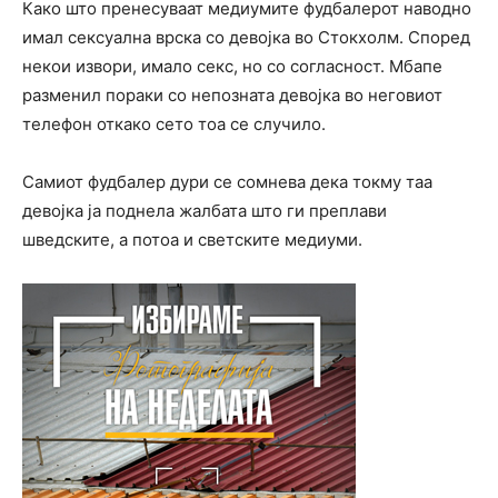
Како што пренесуваат медиумите фудбалерот наводно
имал сексуална врска со девојка во Стокхолм. Според
некои извори, имало секс, но со согласност. Мбапе
разменил пораки со непозната девојка во неговиот
телефон откако сето тоа се случило.
Самиот фудбалер дури се сомнева дека токму таа
девојка ја поднела жалбата што ги преплави
шведските, а потоа и светските медиуми.