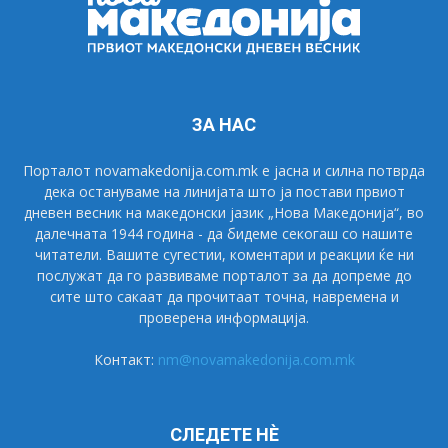
ЗА НАС
Порталот novamakedonija.com.mk е јасна и силна потврда
дека остануваме на линијата што ја постави првиот
дневен весник на македонски јазик „Нова Македонија“, во
далечната 1944 година - да бидеме секогаш со нашите
читатели. Вашите сугестии, коментари и реакции ќе ни
послужат да го развиваме порталот за да допреме до
сите што сакаат да прочитаат точна, навремена и
проверена информација.
Контакт:
nm@novamakedonija.com.mk
СЛЕДЕТЕ НÈ