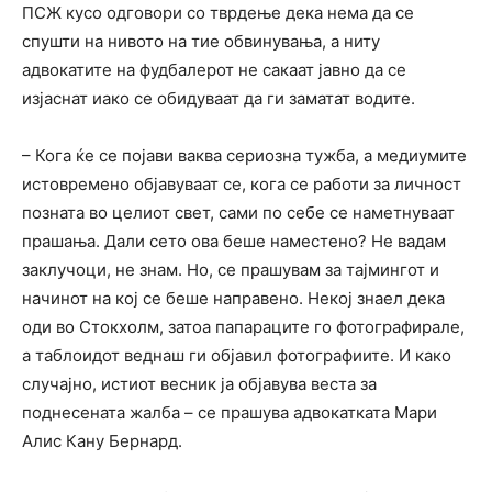
ПСЖ кусо одговори со тврдење дека нема да се
спушти на нивото на тие обвинувања, а ниту
адвокатите на фудбалерот не сакаат јавно да се
изјаснат иако се обидуваат да ги заматат водите.
– Кога ќе се појави ваква сериозна тужба, а медиумите
истовремено објавуваат се, кога се работи за личност
позната во целиот свет, сами по себе се наметнуваат
прашања. Дали сето ова беше наместено? Не вадам
заклучоци, не знам. Но, се прашувам за тајмингот и
начинот на кој се беше направено. Некој знаел дека
оди во Стокхолм, затоа папараците го фотографирале,
а таблоидот веднаш ги објавил фотографиите. И како
случајно, истиот весник ја објавува веста за
поднесената жалба – се прашува адвокатката Мари
Алис Кану Бернард.