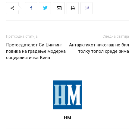
Претходна статија
Следна статија
Претседателот Си Џинпинг
Антарктикот никогаш не бил
повика на градење модерна
толку топол среде зима
социјалистичка Кина
НМ