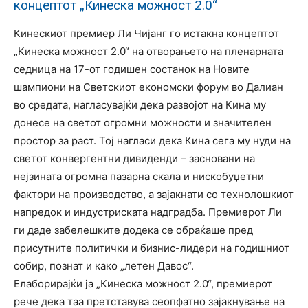
концептот „Кинеска можност 2.0“
Кинескиот премиер Ли Чијанг го истакна концептот
„Кинеска можност 2.0“ на отворањето на пленарната
седница на 17-от годишен состанок на Новите
шампиони на Светскиот економски форум во Далиан
во средата, нагласувајќи дека развојот на Кина му
донесе на светот огромни можности и значителен
простор за раст. Тој нагласи дека Кина сега му нуди на
светот конвергентни дивиденди – засновани на
нејзината огромна пазарна скала и нискобуџетни
фактори на производство, а зајакнати со технолошкиот
напредок и индустриската надградба. Премиерот Ли
ги даде забелешките додека се обраќаше пред
присутните политички и бизнис-лидери на годишниот
собир, познат и како „летен Давос“.
Елаборирајќи ја „Кинеска можност 2.0“, премиерот
рече дека таа претставува сеопфатно зајакнување на