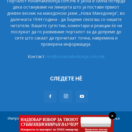
Порталот novamakedonija.com.mk е јасна и силна потврда
дека остануваме на линијата што ја постави првиот
дневен весник на македонски јазик „Нова Македонија“, во
далечната 1944 година - да бидеме секогаш со нашите
читатели. Вашите сугестии, коментари и реакции ќе ни
послужат да го развиваме порталот за да допреме до
сите што сакаат да прочитаат точна, навремена и
проверена информација.
Контакт:
nm@novamakedonija.com.mk
СЛЕДЕТЕ НÈ
×
Импресум
Маркетинг
Претплата
Правила на користење
Контакт