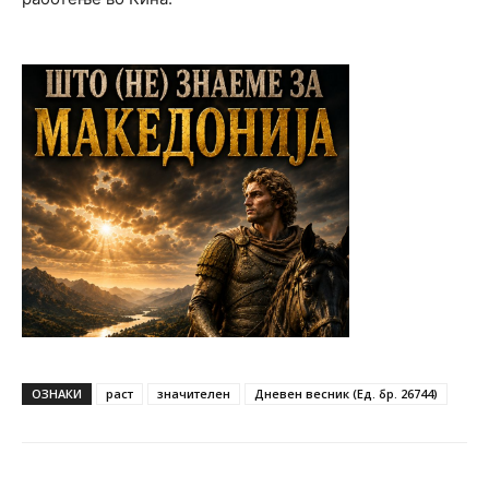
ОЗНАКИ
раст
значителен
Дневен весник (Ед. бр. 26744)