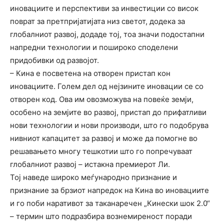
иновациите и перспективи за инвестиции со висок
поврат за претпријатијата низ светот, додека за
глобалниот развој, додаде тој, тоа значи подостапни
напредни технологии и пошироко споделени
придобивки од развојот.
– Кина е посветена на отворен пристап кон
иновациите. Голем дел од нејзините иновации се со
отворен код. Ова им овозможува на повеќе земји,
особено на земјите во развој, пристап до прифатливи
нови технологии и нови производи, што го подобрува
нивниот капацитет за развој и може да помогне во
решавањето многу тешкотии што го попречуваат
глобалниот развој – истакна премиерот Ли.
Тој наведе широко меѓународно признание и
признание за брзиот напредок на Кина во иновациите
и го поби наративот за таканаречен „Кинески шок 2.0“
– термин што подразбира вознемиреност поради