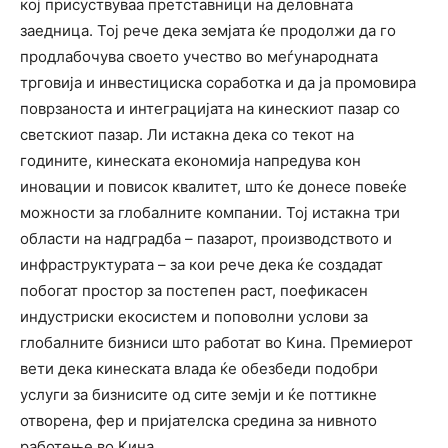
кој присуствуваа претставници на деловната
заедница. Тој рече дека земјата ќе продолжи да го
продлабочува своето учество во меѓународната
трговија и инвестициска соработка и да ја промовира
поврзаноста и интеграцијата на кинескиот пазар со
светскиот пазар. Ли истакна дека со текот на
годините, кинеската економија напредува кон
иновации и повисок квалитет, што ќе донесе повеќе
можности за глобалните компании. Тој истакна три
области на надградба – пазарот, производството и
инфраструктурата – за кои рече дека ќе создадат
побогат простор за постепен раст, поефикасен
индустриски екосистем и поповолни услови за
глобалните бизниси што работат во Кина. Премиерот
вети дека кинеската влада ќе обезбеди подобри
услуги за бизнисите од сите земји и ќе поттикне
отворена, фер и пријателска средина за нивното
работење во Кина.