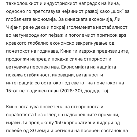
технолошкиот и индустрискиот напредок на Кина,
односно го претставува нејзиниот развој како „шок“ за
глобалната економија. За кинеската економија, Ли
Чијанг, рече дека и покрај зголемената нестабилност
во меѓународниот пејзаж и поголемиот притисок врз
кревкото глобално економско закрепнување од
почетокот на годинава, Кина ги издржа предизвиците,
продолжи напред и покажа силна отпорност и
ветувачка перспектива. Економијата на нацијата
покажа стабилност, иновации, виталност и
интеграција со остатокот од светот на почетокот на
15-от петгодишен план (2026-30), додаде тој.
Кина останува посветена на отвореноста и
соработката без оглед на надворешните промени,
изјави Ли пред околу 150 корпоративни лидери од
повеќе од 30 земји и региони на посебен состанок на