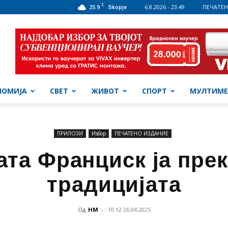
C
25.9
6.8.2026 - 23:49
ПЕЧАТЕН
Skopje
НОМИЈА
СВЕТ
ЖИВОТ
СПОРТ
МУЛТИМЕ
ПРИЛОЗИ
Избор
ПЕЧАТЕНО ИЗДАНИЕ
ата Франциск ја пре
традицијата
Од
НМ
-
10:12 26.04.2025