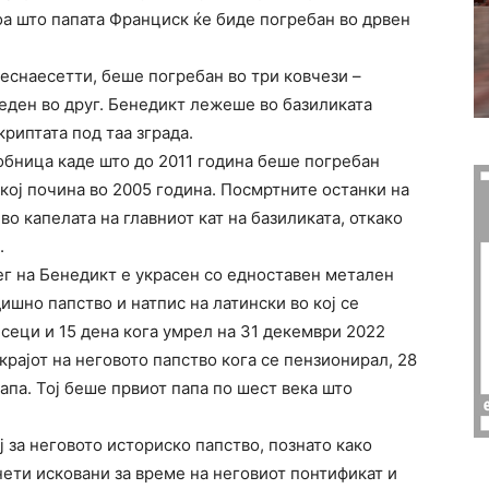
оа што папата Франциск ќе биде погребан во дрвен
еснаесетти, беше погребан во три ковчези –
еден во друг. Бенедикт лежеше во базиликата
криптата под таа зграда.
обница каде што до 2011 година беше погребан
кој почина во 2005 година. Посмртните останки на
о капелата на главниот кат на базиликата, откако
.
ег на Бенедикт е украсен со едноставен метален
ишно папство и натпис на латински во кој се
сеци и 15 дена кога умрел на 31 декември 2022
крајот на неговото папство кога се пензионирал, 28
апа. Тој беше првиот папа по шест века што
 за неговото историско папство, познато како
нети исковани за време на неговиот понтификат и