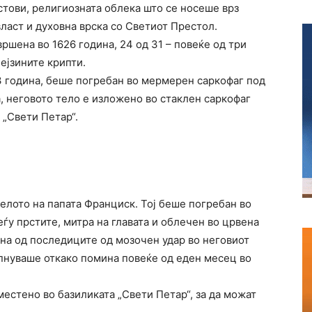
стови, религиозната облека што се носеше врз
власт и духовна врска со Светиот Престол.
ршена во 1626 година, 24 од 31 – повеќе од три
ејзините крипти.
63 година, беше погребан во мермерен саркофаг под
а, неговото тело е изложено во стаклен саркофаг
 „Свети Петар“.
телото на папата Франциск. Тој беше погребан во
ѓу прстите, митра на главата и облечен во црвена
ина од последиците од мозочен удар во неговиот
епнуваше откако помина повеќе од еден месец во
местено во базиликата „Свети Петар“, за да можат