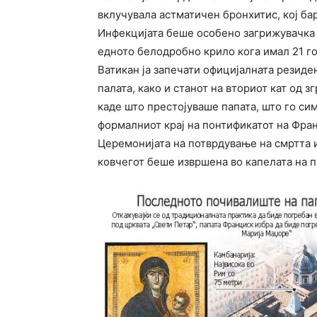
вклучувала астматичен бронхитис, кој ба
Инфекцијата беше особено загрижувачка 
едното белодробно крило кога имал 21 го
Ватикан ја запечати официјалната резиден
палата, како и станот на вториот кат од з
каде што престојуваше папата, што го си
формалниот крај на понтификатот на Фран
Церемонијата на потврдување на смртта 
ковчегот беше извршена во капелата на п