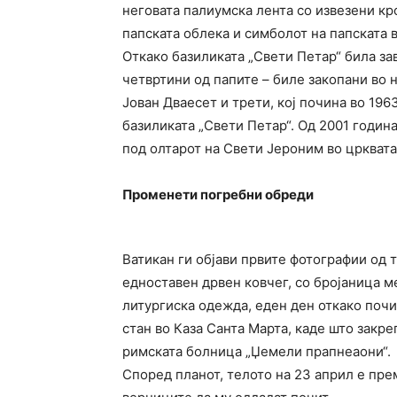
неговата палиумска лента со извезени кр
папската облека и симболот на папската 
Откако базиликата „Свети Петар“ била зав
четвртини од папите – биле закопани во н
Јован Дваесет и трети, кој почина во 19
базиликата „Свети Петар“. Од 2001 годин
под олтарот на Свети Јероним во црквата
Променети погребни обреди
Ватикан ги објави првите фотографии од 
едноставен дрвен ковчег, со бројаница ме
литургиска одежда, еден ден откако поч
стан во Каза Санта Марта, каде што закр
римската болница „Џемели прапнеаони“.
Според планот, телото на 23 април е пре