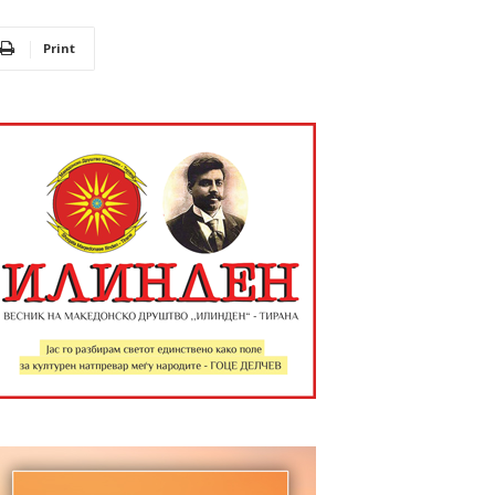
Print