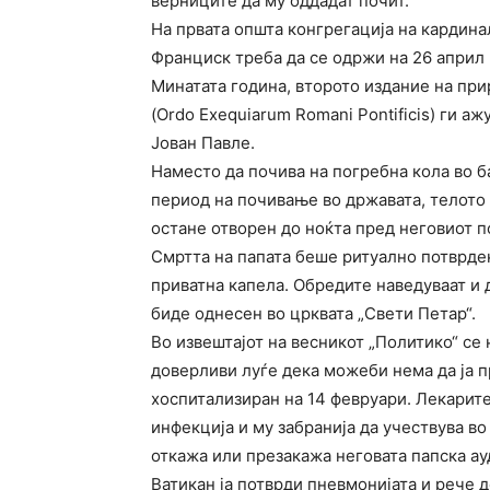
верниците да му оддадат почит.
На првата општа конгрегација на кардина
Франциск треба да се одржи на 26 април (
Минатата година, второто издание на пр
(Ordo Exequiarum Romani Pontificis) ги 
Јован Павле.
Наместо да почива на погребна кола во б
период на почивање во државата, телото 
остане отворен до ноќта пред неговиот по
Смртта на папата беше ритуално потврдена
приватна капела. Обредите наведуваат и д
биде однесен во црквата „Свети Петар“.
Во извештајот на весникот „Политико“ се
доверливи луѓе дека можеби нема да ја 
хоспитализиран на 14 февруари. Лекарит
инфекција и му забранија да учествува во
откажа или презакажа неговата папска ау
Ватикан ја потврди пневмонијата и рече 