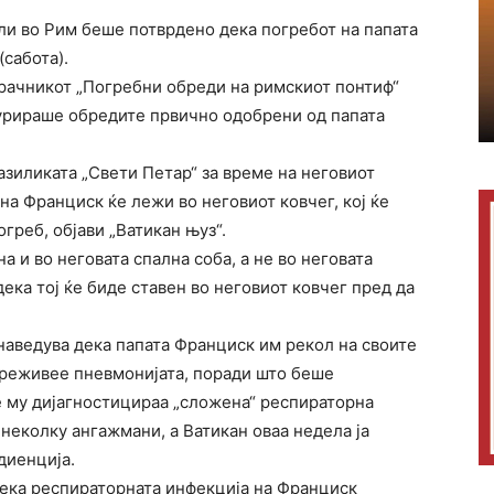
ли во Рим беше потврдено дека погребот на папата
сабота).
ирачникот „Погребни обреди на римскиот понтиф“
ажурираше обредите првично одобрени од папата
азиликата „Свети Петар“ за време на неговиот
на Франциск ќе лежи во неговиот ковчег, кој ќе
греб, објави „Ватикан њуз“.
 и во неговата спална соба, а не во неговата
ека тој ќе биде ставен во неговиот ковчег пред да
 наведува дека папата Франциск им рекол на своите
преживее пневмонијата, поради што беше
е му дијагностицираа „сложена“ респираторна
 неколку ангажмани, а Ватикан оваа недела ја
диенција.
дека респираторната инфекција на Франциск