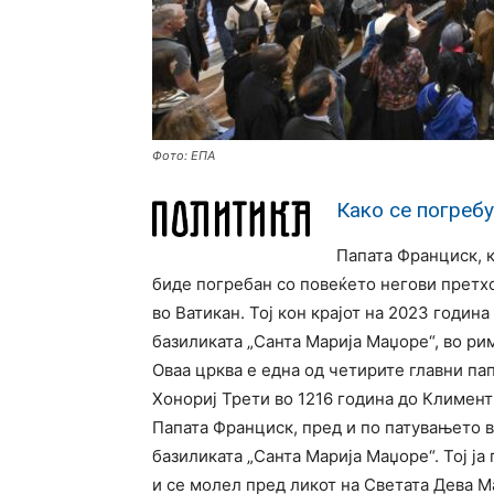
Фото: ЕПА
Како се погреб
Папата Франциск, к
биде погребан со повеќето негови претх
во Ватикан. Тој кон крајот на 2023 година
базиликата „Санта Марија Маџоре“, во ри
Оваа црква е една од четирите главни па
Хонориј Трети во 1216 година до Климент
Папата Франциск, пред и по патувањето в
базиликата „Санта Марија Маџоре“. Тој ја
и се молел пред ликот на Светата Дева Ма