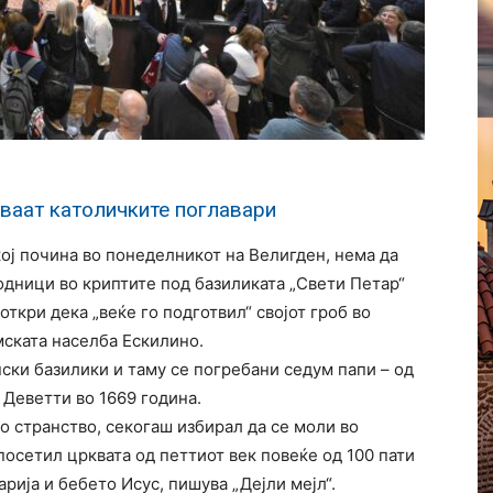
уваат католичките поглавари
ој почина во понеделникот на Велигден, нема да
одници во криптите под базиликата „Свети Петар“
 откри дека „веќе го подготвил“ својот гроб во
мската населба Ескилино.
пски базилики и таму се погребани седум папи – од
 Деветти во 1669 година.
о странство, секогаш избирал да се моли во
 посетил црквата од петтиот век повеќе од 100 пати
рија и бебето Исус, пишува „Дејли мејл“.