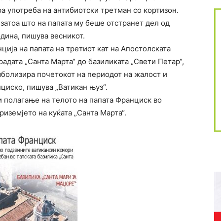
ра употреба на антибиотски третман со кортизон.
затоа што на папата му беше отстранет дел од
дина, пишува весникот.
ција на папата на третиот кат на Апостолската
градата „Санта Марта“ до базиликата „Свети Петар“,
мболизира почетокот на периодот на жалост и
циско, пишува „Ватикан њуз“.
и полагање на телото на папата Франциск во
риземјето на куќата „Санта Марта“.