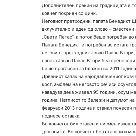
Дополнителен прекин на традицијата е т
ковчег покриен со цинк.
Неговиот претходник, папата Бенедикт Ш
вклучително и еден од олово – сместени 
„Свети Петар“, а потоа беше погребан во 
Папата Бенедикт е погребан во истата гр
неговиот претходник Јован Павле Втори, 
папата Јован Павле Втори беа пренесени в
беше прогласен за блажен во 2011 година
Дрвениот капак на најоддалечениот ковч
крст, амблем на неговото речиси осумгод
наведува дека живеел 95 години, осум ме
година. Натписот го бележи и датумот на 
февруари 2013 година и станал почесен п
поднесе оставка.
Во ковчегот бил ставен и писмен извештај
„роговито“. Во ковчегот беа ставени и мо