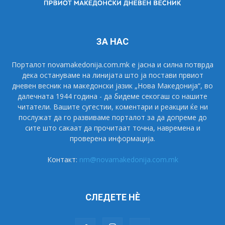
ЗА НАС
Порталот novamakedonija.com.mk е јасна и силна потврда
дека остануваме на линијата што ја постави првиот
дневен весник на македонски јазик „Нова Македонија“, во
далечната 1944 година - да бидеме секогаш со нашите
читатели. Вашите сугестии, коментари и реакции ќе ни
послужат да го развиваме порталот за да допреме до
сите што сакаат да прочитаат точна, навремена и
проверена информација.
Контакт:
nm@novamakedonija.com.mk
СЛЕДЕТЕ НÈ