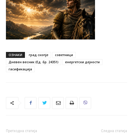
ОЗНАКИ
град скопје
советници
Дневен весник (Ед. бр. 24351)
енергетски дејности
гасификација
Претходна статија
Следна статија