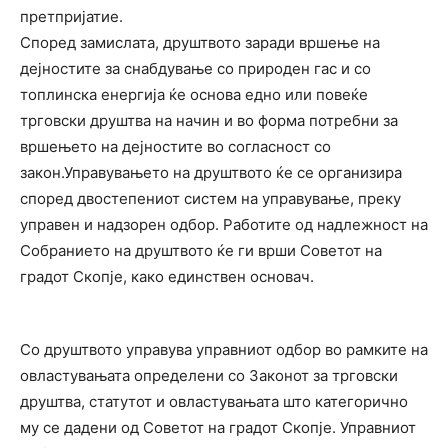
претпријатие.
Според замислата, друштвото заради вршење на
дејностите за снабдување со природен гас и со
топлинска енергија ќе основа едно или повеќе
трговски друштва на начин и во форма потребни за
вршењето на дејностите во согласност со
закон.Управувањето на друштвото ќе се организира
според двостепениот систем на управување, преку
управен и надзорен одбор. Работите од надлежност на
Собранието на друштвото ќе ги врши Советот на
градот Скопје, како единствен основач.
Со друштвото управува управниот одбор во рамките на
овластувањата определени со Законот за трговски
друштва, статутот и овластувањата што категорично
му се дадени од Советот на градот Скопје. Управниот