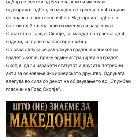
одбор се состои од 5 члена, кои ги именува
надзорниот одбор, со мандат во траење од 4 години
со право на повторен избор. Надзорниот одбор се
состои од 3 члена, кои ги именува и разрешува
Советот на градот Скопје, со мандат во траење од 4
години, со право на повторен избор.
Со оваа одлука се задолжува градоначалникот на
градот Скопје, преку администрацијата на градот
Скопје, да ги изработи статутот и другите потребни
акти за основање акционерското друштво. Одлуката
влегува во сила со денот на објавувањето во „Службен
гласник на Град Скопје“.