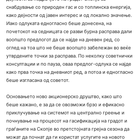
снабдување со природен гас и со топлинска енергија,
како дејности од јавен интерес и од локално значење.
Иако одлуката едногласно беше донесена, на
почетокот на седницата се разви бурна расправа дали
воопшто предлогот да се најде на дневен ред, со
оглед на тоа што не беше воопшто забележан во веќе
утврдените точки за расправа. По неколку советнички
консултации и по пауза, оваа предлог-одлука се најде
како прва точка на дневниот ред, а потоа и едногласно
беше изгласана од советот.
Основањето ново акционерско друштво, како што
беше кажано, е за да се овозможи брзо и ефикасно
приклучување на системот на централно греење и
почнување на процесот на гасификација на градот и
граѓаните на Скопје во претстојната грејна сезона да
можат да почнат да ги користат услугите на новото