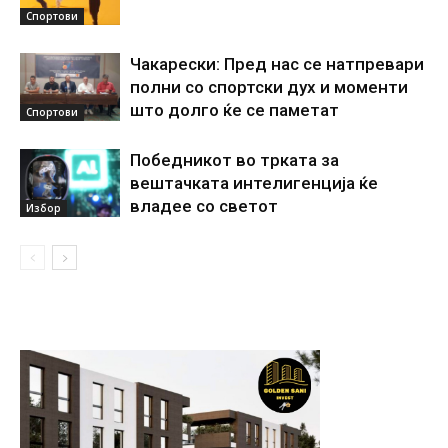
Спортови
Чакарески: Пред нас се натпревари
полни со спортски дух и моменти
што долго ќе се паметат
Спортови
Победникот во трката за
вештачката интелигенција ќе
владее со светот
Избор