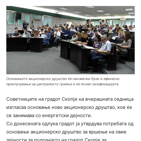
Основањето акционерско друштво ќе овозможи брзо и ефикасно
приклучување на централното греење и ќе почне гасификацијата
Советниците на градот Скопје на вчерашната седница
изгласаа основање ново акционерско друштво, кое ќе
се занимава со енергетски дејности.
Со донесената одлука градот ја утврдува потребата од
основање акционерско друштво за вршење на овие
дејности за подрачјето на градот Скопје за